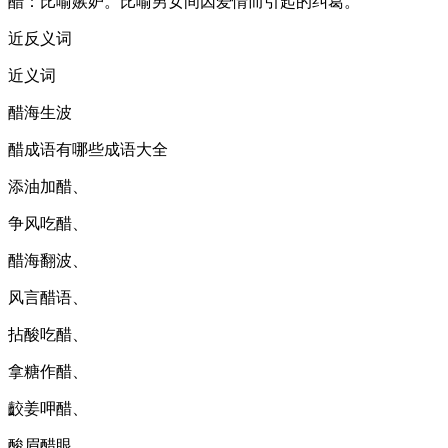
醋：比喻嫉妒。比喻男女间因爱情而引起的纠葛。
近反义词
近义词
醋海生波
醋成语有哪些成语大全
添油加醋、
争风吃醋、
醋海翻波、
风言醋语、
拈酸吃醋、
拿糖作醋、
齩姜呷醋、
酸眉醋眼、