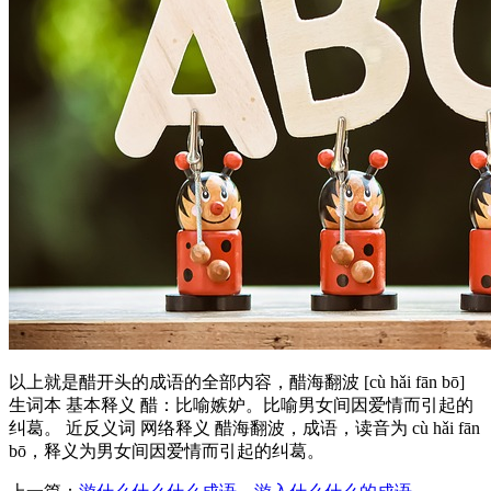
以上就是醋开头的成语的全部内容，醋海翻波 [cù hǎi fān bō]
生词本 基本释义 醋：比喻嫉妒。比喻男女间因爱情而引起的
纠葛。 近反义词 网络释义 醋海翻波，成语，读音为 cù hǎi fān
bō，释义为男女间因爱情而引起的纠葛。