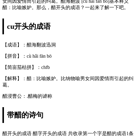
女间因爱情而引起的纠葛。醋海翻波 [cù hǎi fān bō]基本释义
醋：比喻嫉妒。那么，醋开头的成语？一起来了解一下吧。
cu开头的成语
【成语】：醋海翻波迅洞
【拼音】：cù hǎi fān bō
【简亩茄枯拼】：chfb
【解释】：醋：比喻嫉妒。比纳物喻男女间因爱情而引起的纠
葛。
醋浸曹公：.醋梅的谑称
带醋的诗句
醋开头的成语 醋字开头的成语 共收录第一个字是醋的成语1条