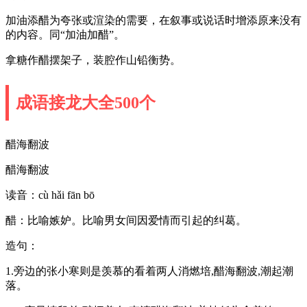
加油添醋为夸张或渲染的需要，在叙事或说话时增添原来没有
的内容。同“加油加醋”。
拿糖作醋摆架子，装腔作山铅衡势。
成语接龙大全500个
醋海翻波
醋海翻波
读音：cù hǎi fān bō
醋：比喻嫉妒。比喻男女间因爱情而引起的纠葛。
造句：
1.旁边的张小寒则是羡慕的看着两人消燃培,醋海翻波,潮起潮
落。