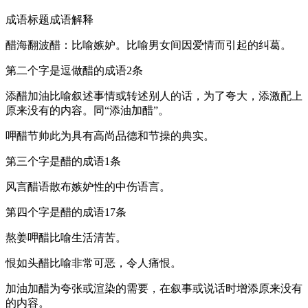
成语标题成语解释
醋海翻波醋：比喻嫉妒。比喻男女间因爱情而引起的纠葛。
第二个字是逗做醋的成语2条
添醋加油比喻叙述事情或转述别人的话，为了夸大，添激配上
原来没有的内容。同“添油加醋”。
呷醋节帅此为具有高尚品德和节操的典实。
第三个字是醋的成语1条
风言醋语散布嫉妒性的中伤语言。
第四个字是醋的成语17条
熬姜呷醋比喻生活清苦。
恨如头醋比喻非常可恶，令人痛恨。
加油加醋为夸张或渲染的需要，在叙事或说话时增添原来没有
的内容。