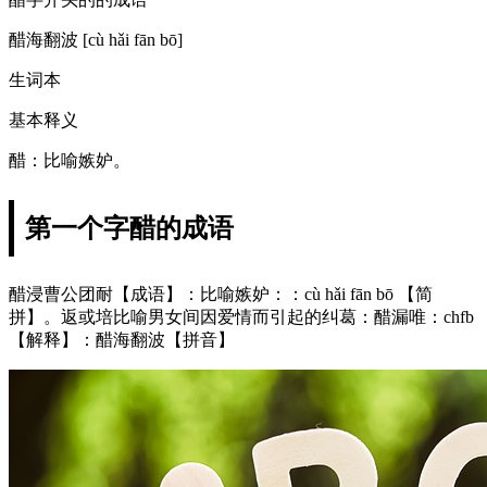
醋海翻波 [cù hǎi fān bō]
生词本
基本释义
醋：比喻嫉妒。
第一个字醋的成语
醋浸曹公团耐【成语】：比喻嫉妒：：cù hǎi fān bō 【简
拼】。返或培比喻男女间因爱情而引起的纠葛：醋漏唯：chfb
【解释】：醋海翻波【拼音】