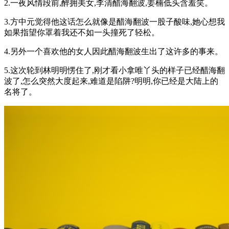
2.一夜风情段前,醉拥美女,李清醋海翻波,姜楠低头含羞笑。
3.方中元觉得他这话怎么就像是醋海翻波一股子酸味,她心想我
如果指望你罩着我还不如一头撞死了轻松。
4.另外一个喜欢他的女人因此醋海翻波生出了这许多的事来。
5.这次轮到林明明愣住了,刚才看小拿唯丫头的样子已经醋海翻
波了,怎么突然大度起来,难道是陷阱?明明,你已经是大陆上的
名将了。