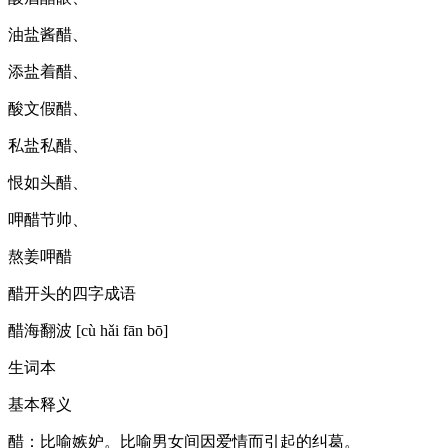
油盐酱醋、
添盐着醋、
酸文假醋、
私盐私醋、
恨如头醋、
呷醋节帅、
熬姜呷醋
醋开头的四字成语
醋海翻波 [cù hǎi fān bō]
生词本
基本释义
醋：比喻嫉妒。比喻男女间因爱情而引起的纠葛。