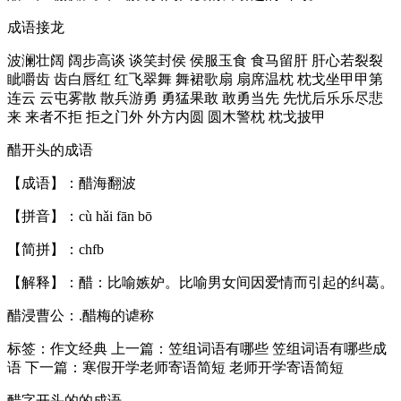
成语接龙
波澜壮阔 阔步高谈 谈笑封侯 侯服玉食 食马留肝 肝心若裂裂
眦嚼齿 齿白唇红 红飞翠舞 舞裙歌扇 扇席温枕 枕戈坐甲甲第
连云 云屯雾散 散兵游勇 勇猛果敢 敢勇当先 先忧后乐乐尽悲
来 来者不拒 拒之门外 外方内圆 圆木警枕 枕戈披甲
醋开头的成语
【成语】：醋海翻波
【拼音】：cù hǎi fān bō
【简拼】：chfb
【解释】：醋：比喻嫉妒。比喻男女间因爱情而引起的纠葛。
醋浸曹公：.醋梅的谑称
标签：作文经典 上一篇：笠组词语有哪些 笠组词语有哪些成
语 下一篇：寒假开学老师寄语简短 老师开学寄语简短
醋字开头的的成语