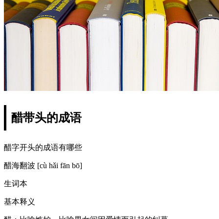
醋带头的成语
醋字开头的成语有哪些
醋海翻波 [cù hǎi fān bō]
生词本
基本释义