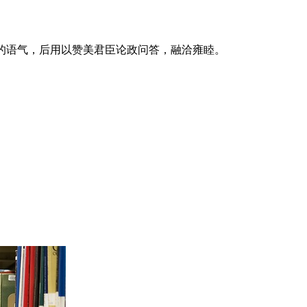
发言的语气，后用以赞美君臣论政问答，融洽雍睦。