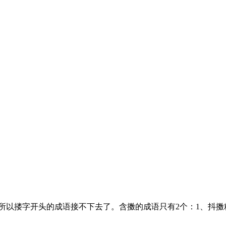
搂字开头的成语接不下去了。含擞的成语只有2个：1、抖擞精神 dǒu