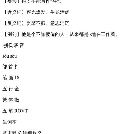
【辨形】抖；不能写作“斗”。
【近义词】容光焕发、生龙活虎
【反义词】委靡不振、意志消沉
【例句】他是个不知疲倦的人；从来都是~地在工作着。
·拼氏谈 音
sǒu sòu
部 首 扌
笔 画 16
五 行 金
繁 体 擞
五 笔 ROVT
生词本
基本释义 详细释义