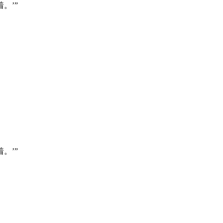
。’”
。’”