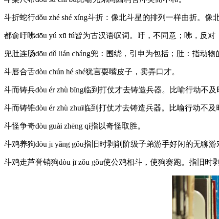
斗折蛇行dǒu zhé shé xíng斗折：像北斗星的排列一样
都俞吁咈dōu yú xū fú皆为古汉语叹词。吁，不同意；
兜肚连肠dōu dǔ lián cháng兜：围绕，引申为包括；
斗唇合舌dòu chún hé shé犹言耍嘴皮子，卖弄口才。
斗而铸兵dòu ér zhù bīng临到打仗才去铸造兵器。比喻行动不
斗而铸锥dòu ér zhù zhuī临到打仗才去铸造兵器。比喻行动不
斗怪争奇dòu guài zhēng qí指以奇怪取胜。
斗鸡养狗dòu jī yǎng gǒu指旧时剥削阶级子弟游手好闲的无聊
斗鸡走芦誉销狗dòu jī zǒu gǒu使公鸡相斗，使狗赛跑。