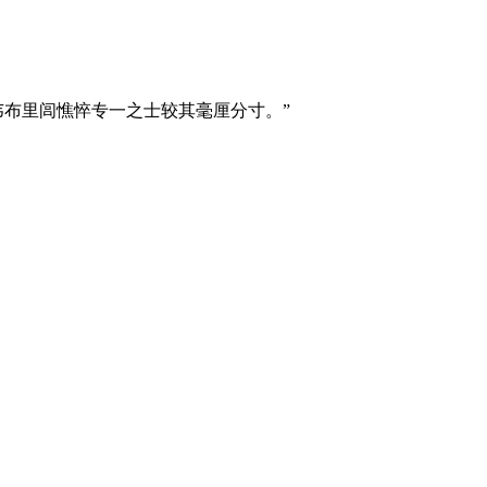
韦布里闾憔悴专一之士较其毫厘分寸。”