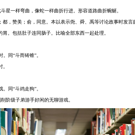
曲折。像北斗星一样弯曲，像蛇一样曲折行进。形容道路曲折蜿蜒。
咈，反对；都，赞美；俞，同意。本以表示尧、舜、禹等讨论政事时
肚：指动物的胃。包括肚子连同肠子。比喻全部东西一起处理。
及时。同“斗而铸锥”。
及时。
游戏。同“斗鸡走狗”。
指旧时剥削阶级子弟游手好闲的无聊游戏。