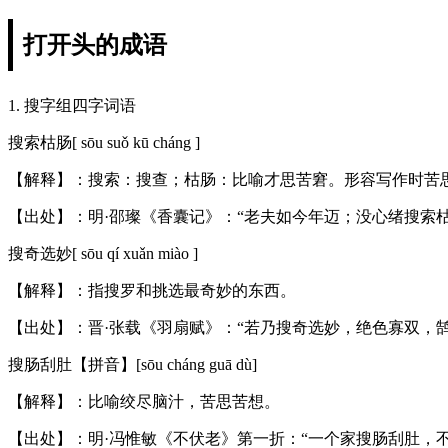
打开头的成语
1. 搜字组四字词语
搜索枯肠[ sōu suǒ kū cháng ]
【解释】：搜索：搜查；枯肠：比喻才思苦窘。形容写作时苦
【出处】：明·邵璨《香囊记》：“老夫如今年迈；没心绪搜索
搜奇选妙[ sōu qí xuǎn miào ]
【解释】：指搜罗和挑选最奇妙的东西。
【出处】：晋·张载《羽扇赋》：“若乃搜奇选妙，绝色寡双，
搜肠刮肚【拼音】[sōu cháng guā dù]
【解释】：比喻绞尽脑汁，苦思苦想。
【出处】：明·冯惟敏《不伏老》第一折：“一个家搜肠刮肚，