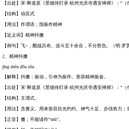
【出处】宋·释道原《景德传灯录·杭州光庆寺遇安禅师》：“（僧
【结构】动宾式
【用法】作谓语；指振作精神
【近义词】精神抖擞
【例句】飞~，酣战吕布。连斗五十余合，不分胜负。（明·罗
2、精神抖擞
jīng shén dǒu sǒu
【解释】抖擞：振动，引伸为振作。形容精神振奋。
【出处】宋·释道原《景德传灯录·杭州光庆寺遇安禅师》：“（僧
【结构】主谓式。
【用法】含褒义。用来形容目光灼灼、神气十足、步伐有力；
【正音】擞；不能读作“shù”。