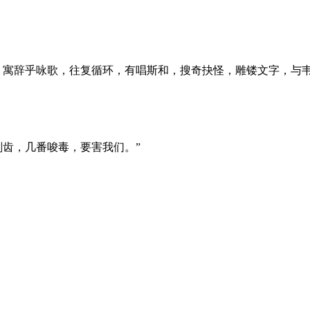
，寓辞乎咏歌，往复循环，有唱斯和，搜奇抉怪，雕镂文字，与
剔齿，几番唆毒，要害我们。”