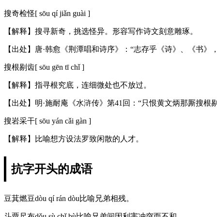
搜奇检怪[ sōu qí jiǎn guài ]
【解释】搜寻新奇，挑选怪异。形容写作诗文刻意雕琢。
【出处】唐·韩愈《荆潭唱和诗序》：“志存乎《诗》、《书》
搜根剔齿[ sōu gēn tī chǐ ]
【解释】指寻根究底，连细微处也不放过。
【出处】明·施耐庵《水浒传》第41回：“只恨黄文炳那厮搜根
搜岩采干[ sōu yán cǎi gàn ]
【解释】比喻想方设法罗致闲散的人才。
抗字开头的成语
豆萁燃豆dòu qí rán dòu比喻兄弟相残。
斗粟尺布dǒu sù chǐ bù比喻兄弟间因利害冲突而不和。