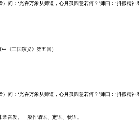
）问：‘光吞万象从师道，心月孤圆意若何？’师曰：‘抖擞精神着
贯中《三国演义》第五回）
）问：‘光吞万象从师道，心月孤圆意若何？’师曰：‘抖擞精神着
非常奋发。一般作谓语、定语、状语。