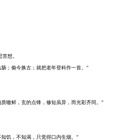
思苦想。
枯肠；偷今换古；就把老年登科作一首。”
鹄质曒鲜，玄的点锋，修短虽异，而光彩齐同。”
不知饥，不知渴，只觉得口内生烟。”