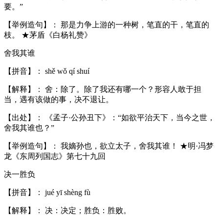
要。”
【举例造句】： 那是力争上游的一种树，笔直的干，笔直的
枝。 ★茅盾《白杨礼赞》
舍我其谁
【拼音】： shě wǒ qí shuí
【解释】： 舍：除了。除了我还有哪一个？形容人敢于担
当，遇有该做的事，决不退让。
【出处】： 《孟子·公孙丑下》：“如欲平治天下，当今之世，
舍我其谁也？”
【举例造句】： 我嫡孙也，欲立太子，舍我其谁！ ★明·冯梦
龙《东周列国志》第七十九回
决一胜负
【拼音】： jué yī shèng fù
【解释】： 决：决定；胜负：胜败。