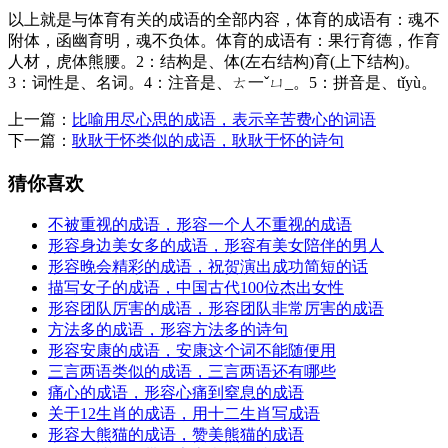
以上就是与体育有关的成语的全部内容，体育的成语有：魂不
附体，函幽育明，魂不负体。体育的成语有：果行育德，作育
人材，虎体熊腰。2：结构是、体(左右结构)育(上下结构)。
3：词性是、名词。4：注音是、ㄊ一ˇㄩ_。5：拼音是、tǐyù。
上一篇：
比喻用尽心思的成语，表示辛苦费心的词语
下一篇：
耿耿于怀类似的成语，耿耿于怀的诗句
猜你喜欢
不被重视的成语，形容一个人不重视的成语
形容身边美女多的成语，形容有美女陪伴的男人
形容晚会精彩的成语，祝贺演出成功简短的话
描写女子的成语，中国古代100位杰出女性
形容团队厉害的成语，形容团队非常厉害的成语
方法多的成语，形容方法多的诗句
形容安康的成语，安康这个词不能随便用
三言两语类似的成语，三言两语还有哪些
痛心的成语，形容心痛到窒息的成语
关于12生肖的成语，用十二生肖写成语
形容大熊猫的成语，赞美熊猫的成语