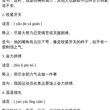
造句：这时，我显得胸有成竹，其他人也缺数不山辩甘示弱紧
追不舍。
2. 咬紧牙关
读音：[ yǎo jǐn yá guān ]
释义：尽最大努力忍受痛苦或克服困难。
造句：他的嘴角有点往下弯，像是咬紧牙关的样子，似乎有一
股刚强之气。
3. 奋力拼搏
读音：[fèn lì pīn bó ]
释义：用尽全部力气去做一件事
造句：我国运动员在奥运赛场上奋力拼搏。
4. 遥遥领先
读音：[ yáo yáo lǐng xiān ]