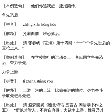
【举例造句】： 他们你追我赶，捷报频传。
争先恐后
【拼音】： zhēng xiān kǒng hòu
【解释】： 抢着向前，唯恐落后。
【出处】： 清·张春帆《宦海》第十四回：“一个个争先恐后的
直抢上来。”
【举例造句】： 在学校举行的运动会上，各班同学争先恐
后，奋力争先。
力争上游
【拼音】： lì zhēng shàng yóu
【解释】： 上游：河的上流，比喻先进的地位。努力奋斗，
争取先进再先进。
【出处】： 清·赵森圆翼《瓯北诗话·五言古·闲居读书作之
五》：“所以才智人，不肯自弃暴，力欲争上游，性灵乃其