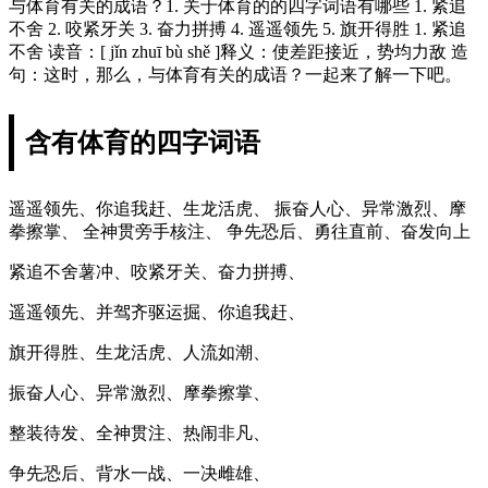
与体育有关的成语？1. 关于体育的的四字词语有哪些 1. 紧追
不舍 2. 咬紧牙关 3. 奋力拼搏 4. 遥遥领先 5. 旗开得胜 1. 紧追
不舍 读音：[ jǐn zhuī bù shě ]释义：使差距接近，势均力敌 造
句：这时，那么，与体育有关的成语？一起来了解一下吧。
含有体育的四字词语
遥遥领先、你追我赶、生龙活虎、 振奋人心、异常激烈、摩
拳擦掌、 全神贯旁手核注、 争先恐后、勇往直前、奋发向上
紧追不舍薯冲、咬紧牙关、奋力拼搏、
遥遥领先、并驾齐驱运掘、你追我赶、
旗开得胜、生龙活虎、人流如潮、
振奋人心、异常激烈、摩拳擦掌、
整装待发、全神贯注、热闹非凡、
争先恐后、背水一战、一决雌雄、