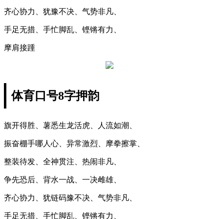
齐心协力、犹豫不决、气势非凡、
手足无措、手忙脚乱、铿锵有力、
摩肩接踵
体育口号8字押韵
旗开得胜、薯悉生龙活虎、人流如潮、
振奋棚手哪人心、异常激烈、摩拳擦掌、
整装待发、全神贯注、热闹非凡、
争先恐后、背水一战、一决雌雄、
齐心协力、犹链码豫不决、气势非凡、
手足无措、手忙脚乱、铿锵有力、