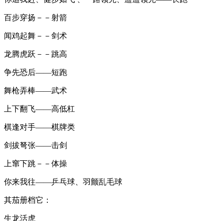
百步穿扬－－射箭
闻鸡起舞－－剑术
龙腾虎跃－－跳高
争先恐后——短跑
舞枪弄棒——武术
上下翻飞——高低杠
棋逢对手——棋牌类
剑拔弩张——击剑
上窜下跳－－体操
你来我往——乒乓球、羽颤乱毛球
其茄册档它：
生龙活虎