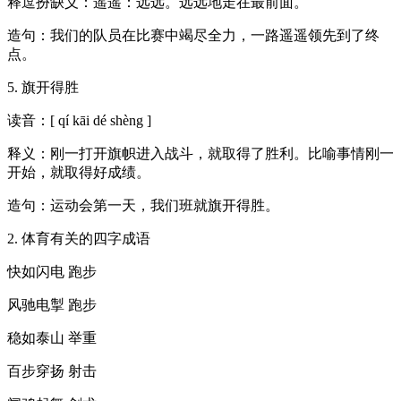
释逗扮缺义：遥遥：远远。远远地走在最前面。
造句：我们的队员在比赛中竭尽全力，一路遥遥领先到了终
点。
5. 旗开得胜
读音：[ qí kāi dé shèng ]
释义：刚一打开旗帜进入战斗，就取得了胜利。比喻事情刚一
开始，就取得好成绩。
造句：运动会第一天，我们班就旗开得胜。
2. 体育有关的四字成语
快如闪电 跑步
风驰电掣 跑步
稳如泰山 举重
百步穿扬 射击