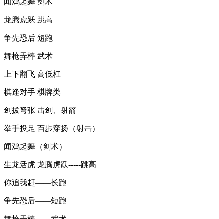
闻鸡起舞 剑术
龙腾虎跃 跳高
争先恐后 短跑
舞枪弄棒 武术
上下翻飞 高低杠
棋逢对手 棋牌类
剑拔弩张 击剑、射箭
举手投足 百步穿扬（射击）
闻鸡起舞（剑术）
生龙活虎 龙腾虎跃-----跳高
你追我赶——长跑
争先恐后——短跑
舞枪弄棒——武术