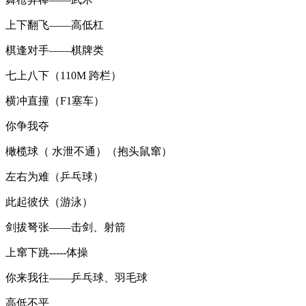
上下翻飞——高低杠
棋逢对手——棋牌类
七上八下（110M 跨栏）
横冲直撞（F1塞车）
你争我夺
橄榄球（ 水泄不通）（抱头鼠窜）
左右为难（乒乓球）
此起彼伏（游泳）
剑拔弩张——击剑、射箭
上窜下跳-----体操
你来我往——乒乓球、羽毛球
高低不平