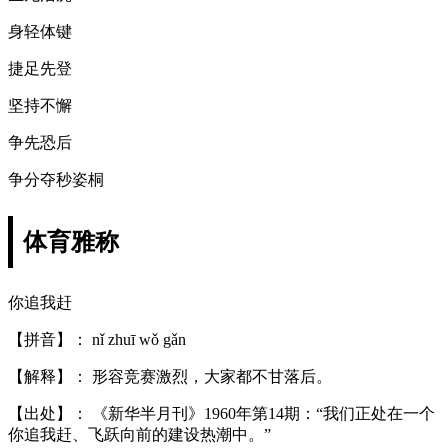
身轻体键
捷足先登
坚持不懈
争先恐后
争分夺秒姿桐
体育雅称
你追我赶
【拼音】： nǐ zhuī wǒ gǎn
【解释】： 形容竞赛激烈，大家都不甘落后。
【出处】： 《新华半月刊》1960年第14期：“我们正处在一个
你追我赶、飞跃向前的建设热潮中。”