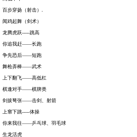
百步穿扬（射击）.
闻鸡起舞（剑术）
龙腾虎跃-----跳高
你追我赶——长跑
争先恐后——短跑
舞枪弄棒——武术
上下翻飞——高低杠
棋逢对手——棋牌类
剑拔弩张——击剑、射箭
上窜下跳-----体操
你来我往——乒乓球、羽毛球
生龙活虎