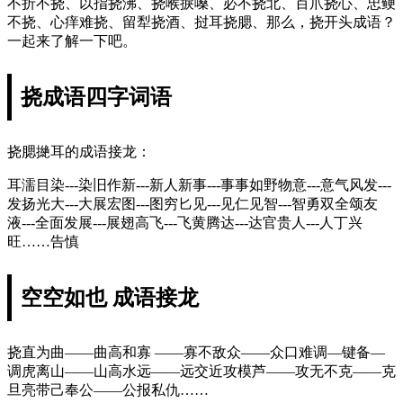
不折不挠、以指挠沸、挠喉捩嗓、必不挠北、百爪挠心、忠鲠
不挠、心痒难挠、留犁挠酒、挝耳挠腮、那么，挠开头成语？
一起来了解一下吧。
挠成语四字词语
挠腮撧耳的成语接龙：
耳濡目染---染旧作新---新人新事---事事如野物意---意气风发---
发扬光大---大展宏图---图穷匕见---见仁见智---智勇双全颂友
液---全面发展---展翅高飞---飞黄腾达---达官贵人---人丁兴
旺……告慎
空空如也 成语接龙
挠直为曲——曲高和寡 ——寡不敌众——众口难调—键备—
调虎离山——山高水远——远交近攻模芦——攻无不克——克
旦亮带己奉公——公报私仇……