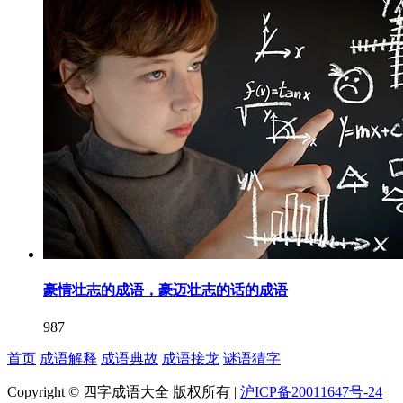
豪情壮志的成语，豪迈壮志的话的成语
987
首页
成语解释
成语典故
成语接龙
谜语猜字
Copyright © 四字成语大全 版权所有 |
沪ICP备20011647号-24