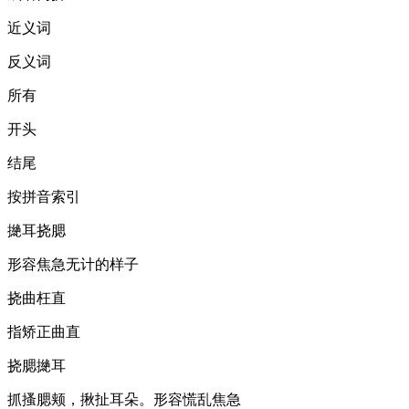
近义词
反义词
所有
开头
结尾
按拼音索引
撧耳挠腮
形容焦急无计的样子
挠曲枉直
指矫正曲直
挠腮撧耳
抓搔腮颊，揪扯耳朵。形容慌乱焦急