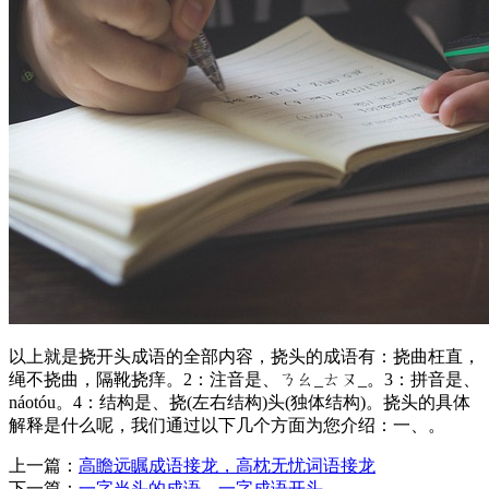
以上就是挠开头成语的全部内容，挠头的成语有：挠曲枉直，
绳不挠曲，隔靴挠痒。2：注音是、ㄋㄠ_ㄊㄡ_。3：拼音是、
náotóu。4：结构是、挠(左右结构)头(独体结构)。挠头的具体
解释是什么呢，我们通过以下几个方面为您介绍：一、。
上一篇：
高瞻远瞩成语接龙，高枕无忧词语接龙
下一篇：
一字当头的成语，一字成语开头