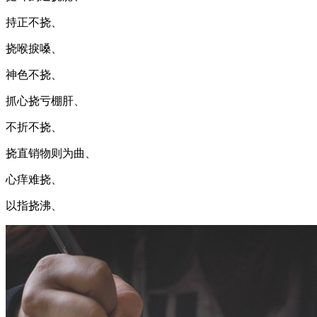
持正不挠、
挠喉捩嗓、
神色不挠、
抓心挠亏棚肝、
不折不挠、
挠直销物则为曲、
心痒难挠、
以指挠沸、