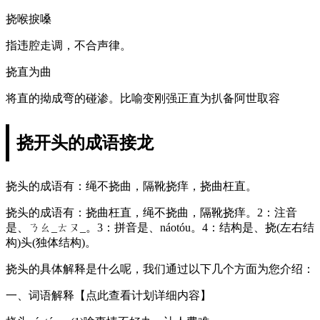
挠喉捩嗓
指违腔走调，不合声律。
挠直为曲
将直的拗成弯的碰渗。比喻变刚强正直为扒备阿世取容
挠开头的成语接龙
挠头的成语有：绳不挠曲，隔靴挠痒，挠曲枉直。
挠头的成语有：挠曲枉直，绳不挠曲，隔靴挠痒。2：注音
是、ㄋㄠ_ㄊㄡ_。3：拼音是、náotóu。4：结构是、挠(左右结
构)头(独体结构)。
挠头的具体解释是什么呢，我们通过以下几个方面为您介绍：
一、词语解释【点此查看计划详细内容】