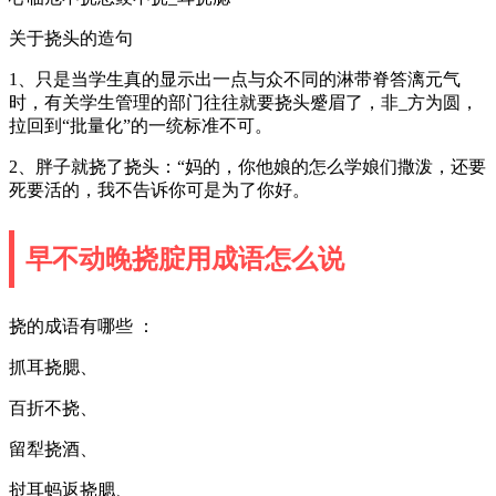
关于挠头的造句
1、只是当学生真的显示出一点与众不同的淋带脊答漓元气
时，有关学生管理的部门往往就要挠头蹙眉了，非_方为圆，
拉回到“批量化”的一统标准不可。
2、胖子就挠了挠头：“妈的，你他娘的怎么学娘们撒泼，还要
死要活的，我不告诉你可是为了你好。
早不动晚挠腚用成语怎么说
挠的成语有哪些 ：
抓耳挠腮、
百折不挠、
留犁挠酒、
挝耳蚂返挠腮、