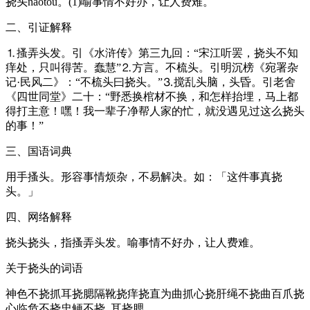
挠头náotóu。(1)喻事情不好办，让人费难。
二、引证解释
⒈搔弄头发。引《水浒传》第三九回：“宋江听罢，挠头不知
痒处，只叫得苦。蠢慧”⒉方言。不梳头。引明沉榜《宛署杂
记·民风二》：“不梳头曰挠头。”⒊搅乱头脑，头昏。引老舍
《四世同堂》二十：“野悉换棺材不换，和怎样抬埋，马上都
得打主意！嘿！我一辈子净帮人家的忙，就没遇见过这么挠头
的事！”
三、国语词典
用手搔头。形容事情烦杂，不易解决。如：「这件事真挠
头。」
四、网络解释
挠头挠头，指搔弄头发。喻事情不好办，让人费难。
关于挠头的词语
神色不挠抓耳挠腮隔靴挠痒挠直为曲抓心挠肝绳不挠曲百爪挠
心临危不挠忠鲠不挠_耳挠腮