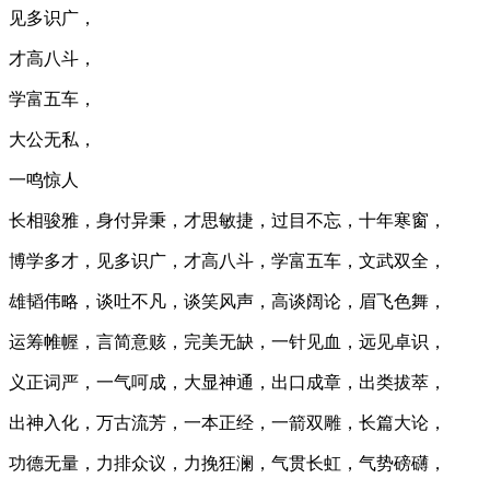
见多识广，
才高八斗，
学富五车，
大公无私，
一鸣惊人
长相骏雅，身付异秉，才思敏捷，过目不忘，十年寒窗，
博学多才，见多识广，才高八斗，学富五车，文武双全，
雄韬伟略，谈吐不凡，谈笑风声，高谈阔论，眉飞色舞，
运筹帷幄，言简意赅，完美无缺，一针见血，远见卓识，
义正词严，一气呵成，大显神通，出口成章，出类拔萃，
出神入化，万古流芳，一本正经，一箭双雕，长篇大论，
功德无量，力排众议，力挽狂澜，气贯长虹，气势磅礴，