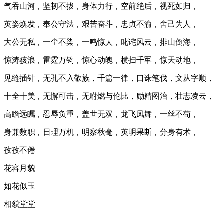
气吞山河，坚韧不拔，身体力行，空前绝后，视死如归，
英姿焕发，奉公守法，艰苦奋斗，忠贞不渝，舍己为人，
大公无私，一尘不染，一鸣惊人，叱诧风云，排山倒海，
惊涛骇浪，雷霆万钧，惊心动魄，横扫千军，惊天动地，
见缝插针，无孔不入敬族，千篇一律，口诛笔伐，文从字顺，
十全十美，无懈可击，无咐燃与伦比，励精图治，壮志凌云，
高瞻远瞩，忍辱负重，盖世无双，龙飞凤舞，一丝不苟，
身兼数职，日理万机，明察秋毫，英明果断，分身有术，
孜孜不倦.
花容月貌
如花似玉
相貌堂堂