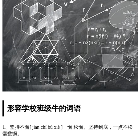
形容学校班级牛的词语
1、坚持不懈[ jiān chí bù xiè ]：懈:松懈。坚持到底，一点不松
蠢数懈。