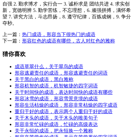
自强 2. 勤求博才，实行合一 3. 诚朴求是 团结共进 4. 求实创
新，宽德明辨 5. 勤学苦练，不忘理想，6. 顽强拼搏，满怀希
望 7. 讲究方法，斗志昂扬，8. 遵守纪律，百炼成钢，9. 争分
夺秒。
上一篇：
热门成语，形容当下很热门的成语
下一篇：
形容红色的成语有哪些，古人对红色的雅称
猜你喜欢
成语草翠什么，关于翠鸟的成语
形容逃避责任的成语，形容逃避责任的词语
关于黑白的成语，黑白雅称
形容机智的成语，机智敏捷的四字词语
关于时间快的成语，表达时间快的成语有哪些
形容冰雪的成语，形容雪景意境的成语
形容生活枯燥的成语，形容非常枯燥的四字成语
重归于好的成语，表示两个人重归于好的成语
关于木头的成语，关于木头的唯美句子
形容非常忙碌的成语，忙碌的高级表达
关于永恒的成语，把永恒换一个雅称