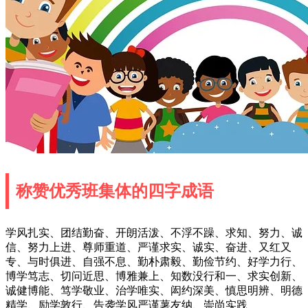
称赞优秀班集体的四字成语
学风扎实、团结勤奋、开朗活泼、不浮不躁、求知、努力、诚
信、努力上进、尊师重道、严谨求实、诚实、奋进、又红又
专、与时俱进、自强不息、勤朴肃毅、勤俭节约、好学力行、
博学笃志、切问近思、博雅兼上、知数没行和一、求实创新、
诚健博能、笃学敬业、治学唯实、闳约深美、慎思明辨、明德
精学、励学敦行、告袭学风严谨薯友纳、崇尚实践