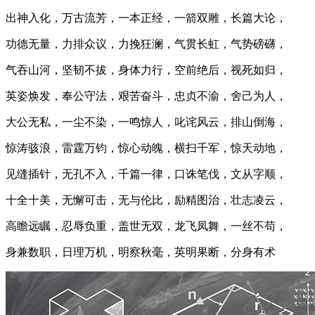
出神入化，万古流芳，一本正经，一箭双雕，长篇大论，
功德无量，力排众议，力挽狂澜，气贯长虹，气势磅礴，
气吞山河，坚韧不拔，身体力行，空前绝后，视死如归，
英姿焕发，奉公守法，艰苦奋斗，忠贞不渝，舍己为人，
大公无私，一尘不染，一鸣惊人，叱诧风云，排山倒海，
惊涛骇浪，雷霆万钧，惊心动魄，横扫千军，惊天动地，
见缝插针，无孔不入，千篇一律，口诛笔伐，文从字顺，
十全十美，无懈可击，无与伦比，励精图治，壮志凌云，
高瞻远瞩，忍辱负重，盖世无双，龙飞凤舞，一丝不苟，
身兼数职，日理万机，明察秋毫，英明果断，分身有术