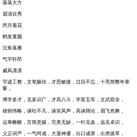
落落大方
眉清目秀
闭月羞花
鹤发童颜
沉鱼落雁
气宇轩昂
威风凛凛
字迹工整，文笔极佳，才思敏捷，过目不忘，十亮简弊年寒
窗，
博学多才，见多识广，才高八斗，学富五车，文武双全，
雄韬伟略，谈吐不凡，谈笑风声，高谈阔论，眉飞色舞，
运筹帷幄，言简意赅，完美无缺，一针见血，远见卓识，
义正词严，一气呵成，大显神通，出口成章，出类拔萃，