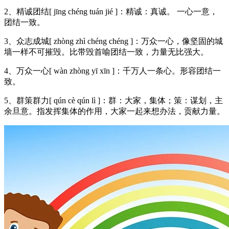
2、精诚团结[ jīng chéng tuán jié ]：精诚：真诚。 一心一意，
团结一致。
3、众志成城[ zhòng zhì chéng chéng ]：万众一心，像坚固的城
墙一样不可摧毁。比带毁首喻团结一致，力量无比强大。
4、万众一心[ wàn zhòng yī xīn ]：千万人一条心。形容团结一
致。
5、群策群力[ qún cè qún lì ]：群：大家，集体；策：谋划，主
余旦意。指发挥集体的作用，大家一起来想办法，贡献力量。