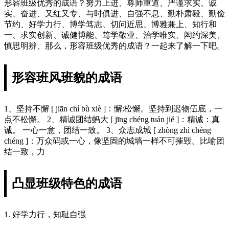
形容班级优秀的成语？努力上进、尊师重道、严谨求实、诚
实、奋进、又红又专、与时俱进、自强不息、勤朴肃毅、勤俭
节约、好学力行、博学笃志、切问近思、博雅兼上、知行和
一、求实创新、诚健博能、笃学敬业、治学唯实、闳约深美、
慎思明辨、那么，形容班级优秀的成语？一起来了解一下吧。
形容班风班貌的成语
1、坚持不懈 [ jiān chí bù xiè ]：懈:松懈。坚持到迟物伍底，一
点不松懈。 2、精诚团结蚂大 [ jīng chéng tuán jié ]：精诚：真
诚。 一心一意，团结一致。 3、众志成城 [ zhòng zhì chéng
chéng ]：万众码或一心，像坚固的城墙一样不可摧毁。比喻团
结一致，力
凸显班级特色的成语
1. 好学力行，知耻自强