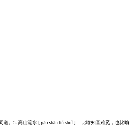
山流水 [ gāo shān liú shuǐ ] ：比喻知音难觅，也比喻