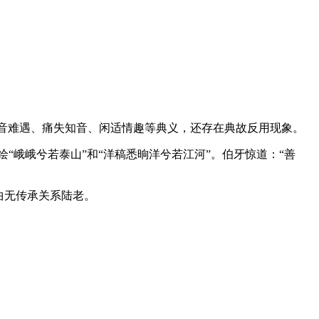
知音难遇、痛失知音、闲适情趣等典义，还存在典故反用现象。
“峨峨兮若泰山”和“洋稿悉晌洋兮若江河”。伯牙惊道：“善
曲无传承关系陆老。