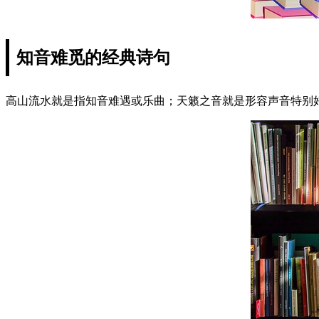
知音难觅的经典诗句
高山流水就是指知音难遇或乐曲；天籁之音就是形容声音特别