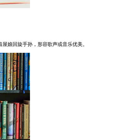
着屋娘回旋手孙，形容歌声或音乐优美。