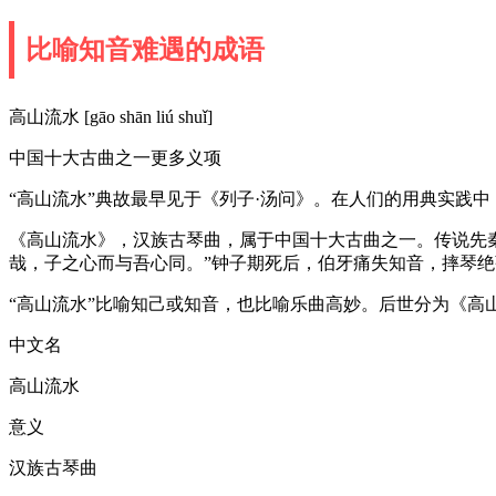
比喻知音难遇的成语
高山流水 [gāo shān liú shuǐ]
中国十大古曲之一更多义项
“高山流水”典故最早见于《列子·汤问》。在人们的用典实践
《高山流水》，汉族古琴曲，属于中国十大古曲之一。传说先秦
哉，子之心而与吾心同。”钟子期死后，伯牙痛失知音，摔琴
“高山流水”比喻知己或知音，也比喻乐曲高妙。后世分为《
中文名
高山流水
意义
汉族古琴曲