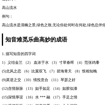
高山流水
例句：
高山流水是清幽之景,绿色之致,无论你处何时在何处,绿色总伴
知音难觅乐曲高妙的成语
1. 描写知音的四字词
1）义结金兰 （2） 血浓于水 （3）寸草春晖 （4）范张鸡黍
(5)北风之恋 （6）比翼双飞 （7）碧海青天 （8）恨相知晚
(9)莫逆之交 （10）情投意合 （11）琴瑟之好
(12)含情脉脉 （13）如手如足 （14）如胶似漆
(15)深情厚谊 （16）水 *** 融 （17）手足之情