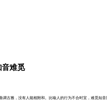
知音难觅
弹。曲调古雅，没有人能相附和。比喻人的行为不合时宜，难觅知音同道。5. 高