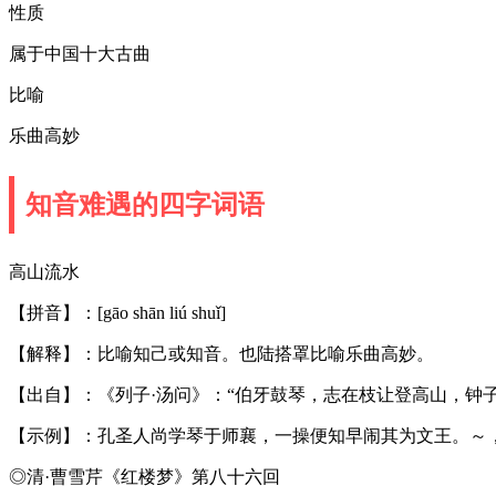
性质
属于中国十大古曲
比喻
乐曲高妙
知音难遇的四字词语
高山流水
【拼音】：[gāo shān liú shuǐ]
【解释】：比喻知己或知音。也陆搭罩比喻乐曲高妙。
【出自】：《列子·汤问》：“伯牙鼓琴，志在枝让登高山，钟子
【示例】：孔圣人尚学琴于师襄，一操便知早闹其为文王。～
◎清·曹雪芹《红楼梦》第八十六回