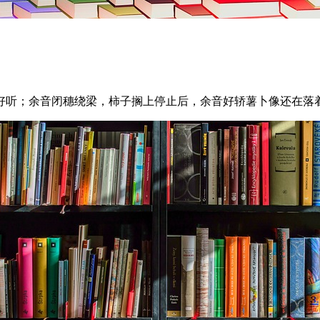
好听；余音闭穗绕梁，柿子搁上停止后，余音好轿薯卜像还在落