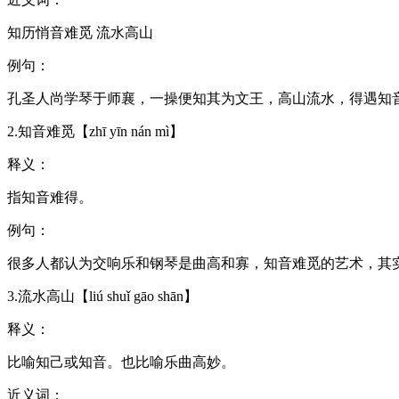
知历悄音难觅 流水高山
例句：
孔圣人尚学琴于师襄，一操便知其为文王，高山流水，得遇知
2.知音难觅【zhī yīn nán mì】
释义：
指知音难得。
例句：
很多人都认为交响乐和钢琴是曲高和寡，知音难觅的艺术，其
3.流水高山【liú shuǐ gāo shān】
释义：
比喻知己或知音。也比喻乐曲高妙。
近义词：