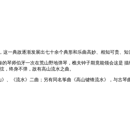
中，这一典故逐渐发展出七十余个典形和乐曲高妙、相知可贵、
的琴师伯牙一次在荒山野地弹琴，樵夫钟子期竟能领会这是 描绘
绝弦，终身不弹，故有高山流水之曲。
高山》、《流水》二曲；另有同名筝曲《高山键锋流水》，与古琴