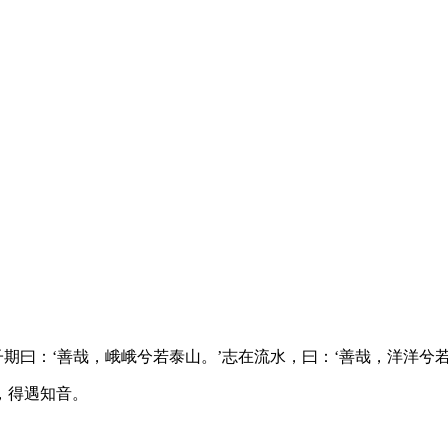
期曰：‘善哉，峨峨兮若泰山。’志在流水，曰：‘善哉，洋洋兮若
，得遇知音。