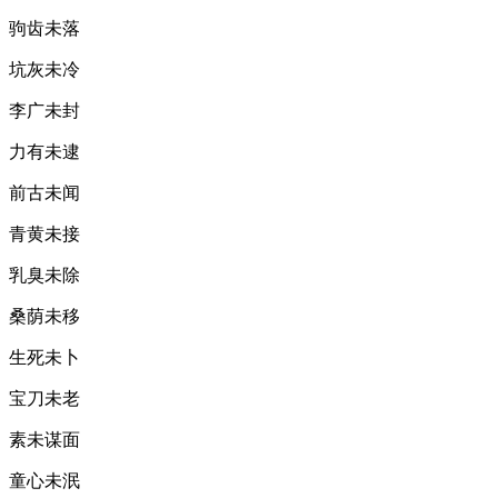
驹齿未落
坑灰未冷
李广未封
力有未逮
前古未闻
青黄未接
乳臭未除
桑荫未移
生死未卜
宝刀未老
素未谋面
童心未泯