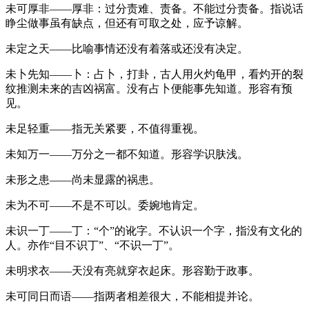
未可厚非——厚非：过分责难、责备。不能过分责备。指说话
睁尘做事虽有缺点，但还有可取之处，应予谅解。
未定之天——比喻事情还没有着落或还没有决定。
未卜先知——卜：占卜，打卦，古人用火灼龟甲，看灼开的裂
纹推测未来的吉凶祸富。没有占卜便能事先知道。形容有预
见。
未足轻重——指无关紧要，不值得重视。
未知万一——万分之一都不知道。形容学识肤浅。
未形之患——尚未显露的祸患。
未为不可——不是不可以。委婉地肯定。
未识一丁——丁：“个”的讹字。不认识一个字，指没有文化的
人。亦作“目不识丁”、“不识一丁”。
未明求衣——天没有亮就穿衣起床。形容勤于政事。
未可同日而语——指两者相差很大，不能相提并论。