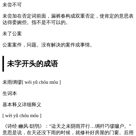
未尝不可
未尝加在否定词前面，漏裤春构成双重否定，使肯定的意思表
达得委婉些。指不是不可以的。
未了公案
公案案件，问题。没有解决的案件或事情。
未字开头的成语
未雨绸缪[ wèi yǔ chóu móu ]
生词本
基本释义详细释义
[ wèi yǔ chóu móu ]
《诗经·豳风·鸱鸮》：“迨天之未阴雨芹行…绸歼巧缪牖户。”
意思是说，在天还没下雨的时候，就修补好房屋的门窗。后用