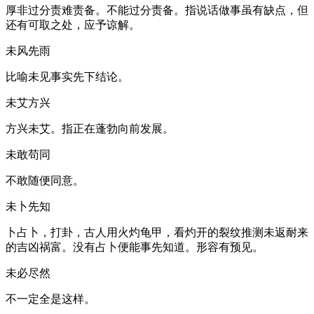
厚非过分责难责备。不能过分责备。指说话做事虽有缺点，但
还有可取之处，应予谅解。
未风先雨
比喻未见事实先下结论。
未艾方兴
方兴未艾。指正在蓬勃向前发展。
未敢苟同
不敢随便同意。
未卜先知
卜占卜，打卦，古人用火灼龟甲，看灼开的裂纹推测未返耐来
的吉凶祸富。没有占卜便能事先知道。形容有预见。
未必尽然
不一定全是这样。