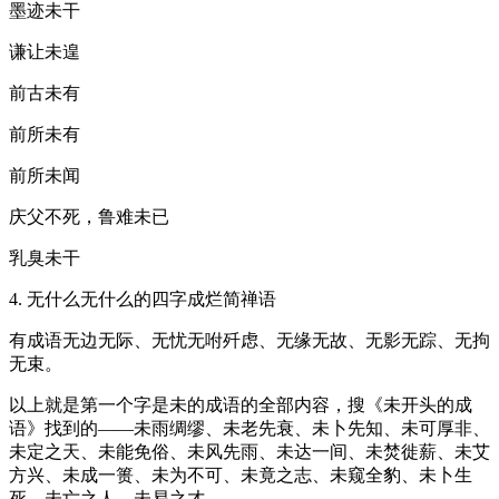
墨迹未干
谦让未遑
前古未有
前所未有
前所未闻
庆父不死，鲁难未已
乳臭未干
4. 无什么无什么的四字成烂简禅语
有成语无边无际、无忧无咐歼虑、无缘无故、无影无踪、无拘
无束。
以上就是第一个字是未的成语的全部内容，搜《未开头的成
语》找到的——未雨绸缪、未老先衰、未卜先知、未可厚非、
未定之天、未能免俗、未风先雨、未达一间、未焚徙薪、未艾
方兴、未成一篑、未为不可、未竟之志、未窥全豹、未卜生
死、未亡之人、未易之才、。