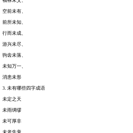
福禄未艾、
空前未有、
前所未知、
行而未成、
游兴未尽、
驹齿未落、
未知万一、
消患未形
3. 未有哪些四字成语
未定之天
未雨绸缪
未可厚非
未老先衰