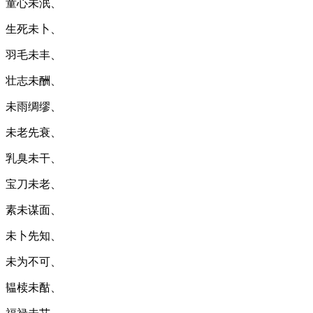
童心未泯、
生死未卜、
羽毛未丰、
壮志未酬、
未雨绸缪、
未老先衰、
乳臭未干、
宝刀未老、
素未谋面、
未卜先知、
未为不可、
韫椟未酤、