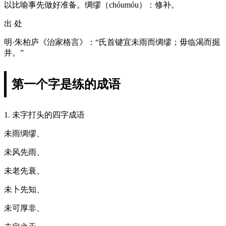
以比喻事先做好准备。绸缪（chóumóu）：修补。
出 处
明·朱柏庐《治家格言》：“氏首键宜未雨而绸缪；毋临渴而掘
井。”
第一个字是练的成语
1. 未字打头的四字成语
未雨绸缪、
未风先雨、
未老先衰、
未卜先知、
未可厚非、