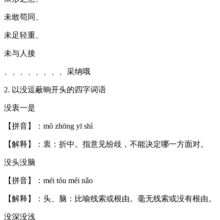
未敢苟同、
未足轻重、
未与人接
、、、、、、、、采纳哦
2. 以没逗蔽晌开头的四字词语
没衷一是
【拼音】：mò zhōng yī shì
【解释】：衷：折中。指意见纷歧，不能决定哪一方面对。
没头没脑
【拼音】：méi tóu méi nǎo
【解释】：头、脑：比喻线索或根由。毫无线索或没有根由。
没深没浅