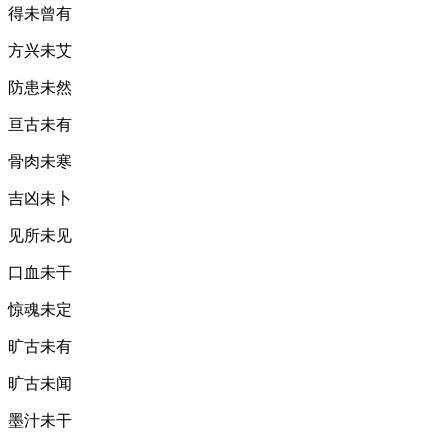
得未曾有
方兴未艾
防患未然
亘古未有
骨肉未寒
吉凶未卜
见所未见
口血未干
惊魂未定
旷古未有
旷古未闻
墨汁未干