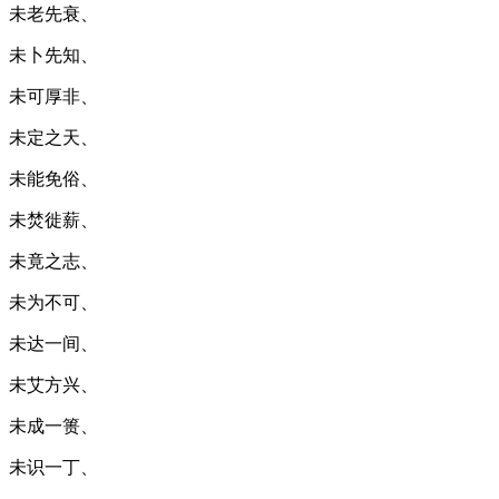
未老先衰、
未卜先知、
未可厚非、
未定之天、
未能免俗、
未焚徙薪、
未竟之志、
未为不可、
未达一间、
未艾方兴、
未成一篑、
未识一丁、