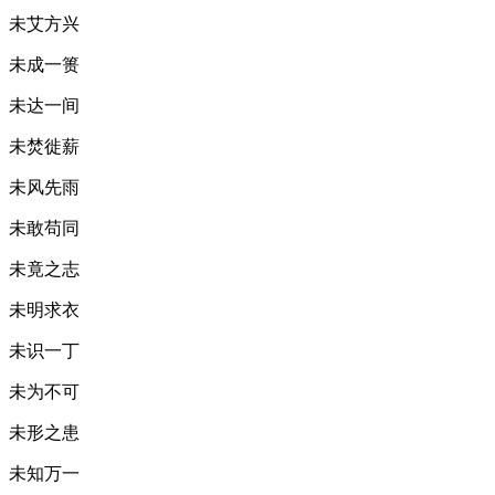
未艾方兴
未成一篑
未达一间
未焚徙薪
未风先雨
未敢苟同
未竟之志
未明求衣
未识一丁
未为不可
未形之患
未知万一