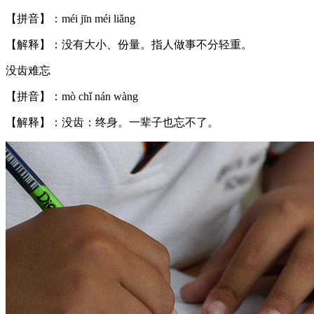
【拼音】：méi jīn méi liǎng
【解释】：没有大小、份量。指人做事不分轻重。
没齿难忘
【拼音】：mò chǐ nán wàng
【解释】：没齿：终身。一辈子也忘不了。