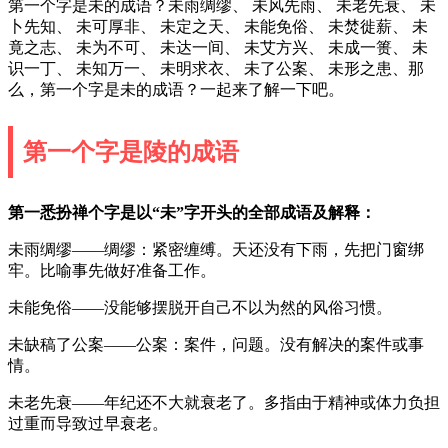
第一个字是未的成语？未雨绸缪、 未风先雨、 未老先衰、 未
卜先知、 未可厚非、 未定之天、 未能免俗、 未焚徙薪、 未
竟之志、 未为不可、 未达一间、 未艾方兴、 未成一篑、 未
识一丁、 未知万一、 未明求衣、 未了公案、 未形之患、那
么，第一个字是未的成语？一起来了解一下吧。
第一个字是陵的成语
第一悉扮禅个字是以“未”字开头的全部成语及解释：
未雨绸缪——绸缪：紧密缠缚。天还没有下雨，先把门窗绑
牢。比喻事先做好准备工作。
未能免俗——没能够摆脱开自己不以为然的风俗习惯。
未缺稿了公案——公案：案件，问题。没有解决的案件或事
情。
未老先衰——年纪还不大就衰老了。多指由于精神或体力负担
过重而导致过早衰老。