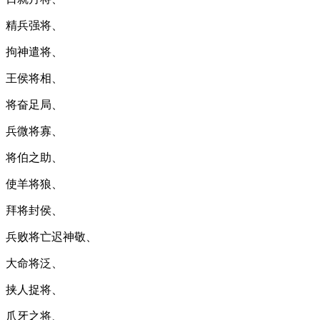
精兵强将、
拘神遣将、
王侯将相、
将奋足局、
兵微将寡、
将伯之助、
使羊将狼、
拜将封侯、
兵败将亡迟神敬、
大命将泛、
挟人捉将、
爪牙之将、