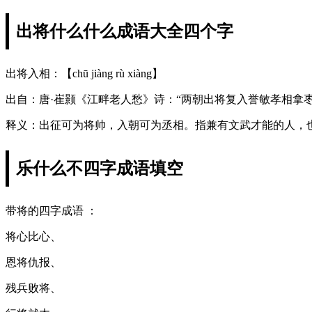
出将什么什么成语大全四个字
出将入相：【chū jiàng rù xiàng】
出自：唐·崔颢《江畔老人愁》诗：“两朝出将复入誉敏孝相拿
释义：出征可为将帅，入朝可为丞相。指兼有文武才能的人，
乐什么不四字成语填空
带将的四字成语 ：
将心比心、
恩将仇报、
残兵败将、