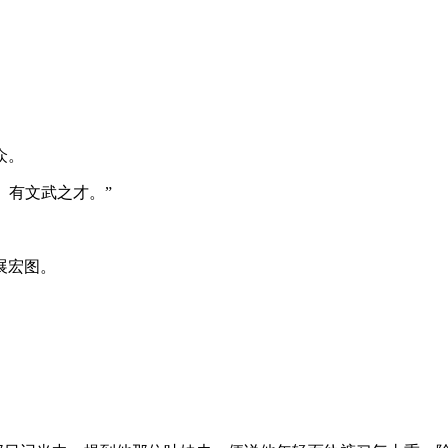
众。
、有文武之才。”
展宏图。