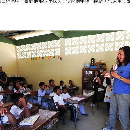
那日记当中，提到他那位叶妹夫，便说他年轻而纨裤习气太重，