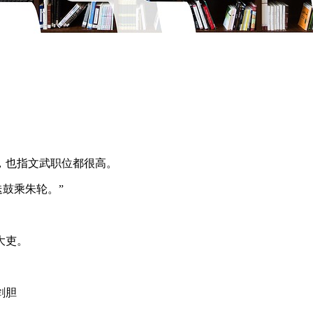
，也指文武职位都很高。
鼓乘朱轮。”
大吏。
剑胆