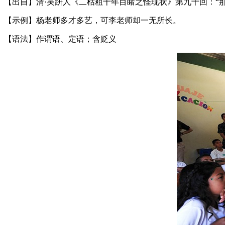
【出自】清·吴趼人《二枯粗十年目睹之怪现状》第九十回：“
【示例】杨老师多才多艺，可李老师却一无所长。
【语法】作谓语、定语；含贬义