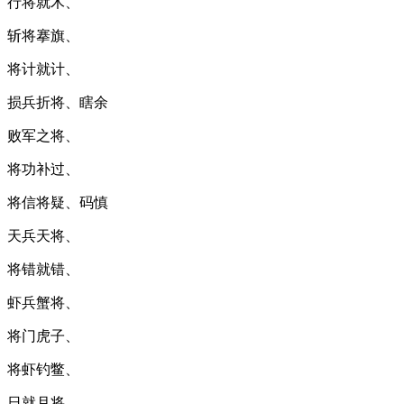
行将就木、
斩将搴旗、
将计就计、
损兵折将、瞎余
败军之将、
将功补过、
将信将疑、码慎
天兵天将、
将错就错、
虾兵蟹将、
将门虎子、
将虾钓鳖、
日就月将、