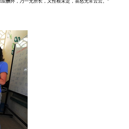
除应酬外，乃一无所长，又性根未定，喜怒无常云云。”