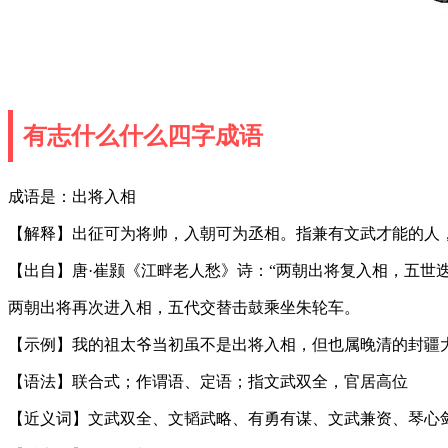
有志什么什么四字成语
成语是：出将入相
【解释】出征可为将帅，入朝可为丞相。指兼有文武才能的人
【出自】唐·崔颢《江畔老人愁》诗：“两朝出将复入相，五世迭
两朝出将再次进入相，五代交替击鼓乘坐朱轮车。
【示例】我的祖太爷当初虽不是出将入相，但也属晚清的封疆
【语法】联合式；作谓语、定语；指文武双全，官居高位
【近义词】文武双全、文韬武略、有勇有谋、文武兼资、琴心