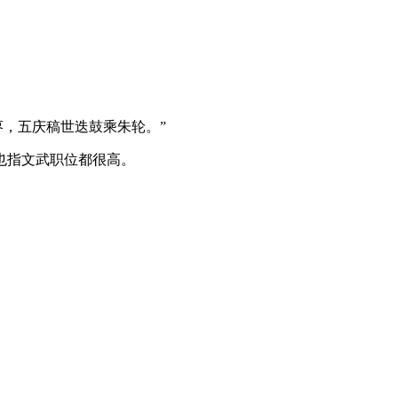
枣，五庆稿世迭鼓乘朱轮。”
也指文武职位都很高。