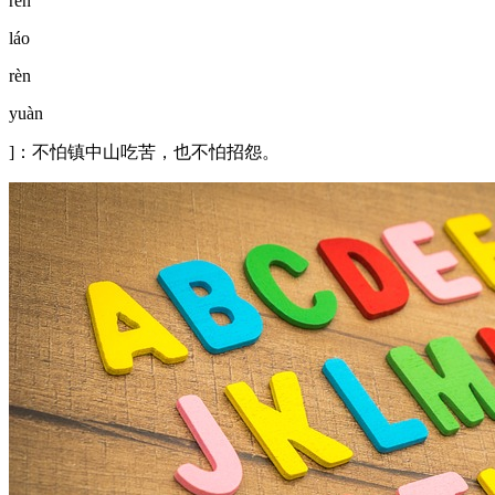
rèn
láo
rèn
yuàn
]：不怕镇中山吃苦，也不怕招怨。