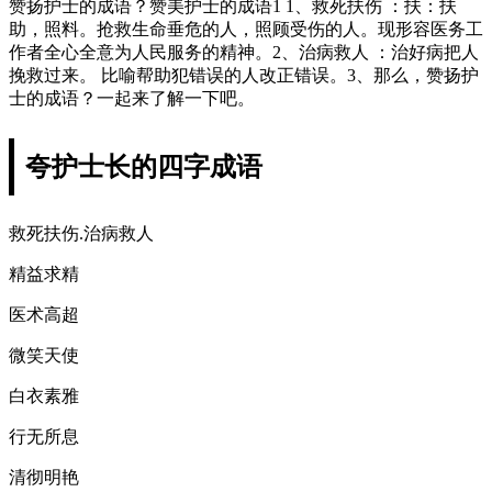
赞扬护士的成语？赞美护士的成语1 1、救死扶伤 ：扶：扶
助，照料。抢救生命垂危的人，照顾受伤的人。现形容医务工
作者全心全意为人民服务的精神。2、治病救人 ：治好病把人
挽救过来。 比喻帮助犯错误的人改正错误。3、那么，赞扬护
士的成语？一起来了解一下吧。
夸护士长的四字成语
救死扶伤.治病救人
精益求精
医术高超
微笑天使
白衣素雅
行无所息
清彻明艳