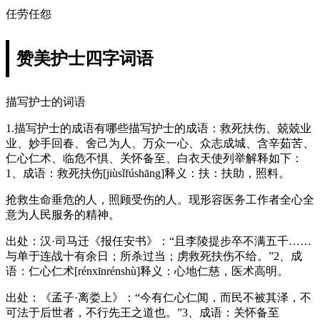
任劳任怨
赞美护士四字词语
描写护士的词语
1.描写护士的成语有哪些描写护士的成语：救死扶伤、兢兢业
业、妙手回春、舍己为人、万众一心、众志成城、含辛茹苦、
仁心仁术、临危不惧、关怀备至、白衣天使列举解释如下：
1、成语：救死扶伤[jiùsǐfúshāng]释义：扶：扶助，照料。
抢救生命垂危的人，照顾受伤的人。现形容医务工作者全心全
意为人民服务的精神。
出处：汉·司马迁《报任安书》：“且李陵提步卒不满五千……
与单于连战十有余日；所杀过当；虏救死扶伤不给。”2、成
语：仁心仁术[rénxīnrénshù]释义：心地仁慈，医术高明。
出处：《孟子·离娄上》：“今有仁心仁闻，而民不被其泽，不
可法于后世者，不行先王之道也。”3、成语：关怀备至