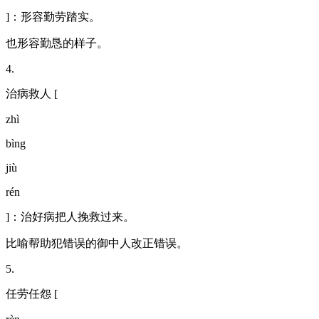
]：形容勤劳踏实。
也形容勤恳的样子。
4.
治病救人 [
zhì
bìng
jiù
rén
]：治好病把人挽救过来。
比喻帮助犯错误的御中人改正错误。
5.
任劳任怨 [