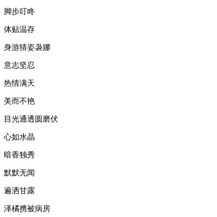
脚步叮咚
体贴温存
身游猜姿袅娜
意志坚忍
热情满天
美而不艳
目光通透圆磨伏
心如水晶
暗香独秀
默默无闻
遍洒甘露
泽橘携被病房