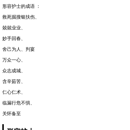
形容护士的成语 ：
救死掘搜银扶伤、
兢兢业业、
妙手回春、
舍己为人、判宴
万众一心、
众志成城、
含辛茹苦、
仁心仁术、
临漏行危不惧、
关怀备至