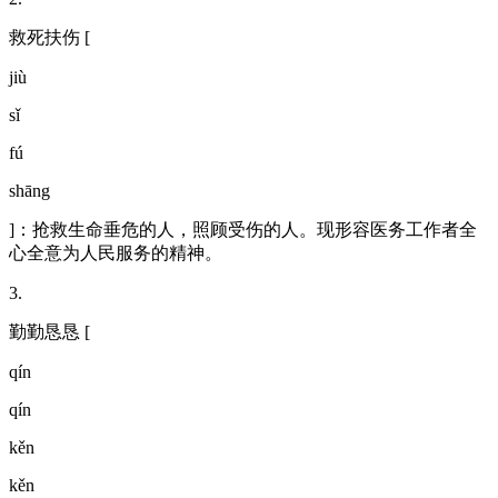
救死扶伤 [
jiù
sǐ
fú
shāng
]：抢救生命垂危的人，照顾受伤的人。现形容医务工作者全
心全意为人民服务的精神。
3.
勤勤恳恳 [
qín
qín
kěn
kěn