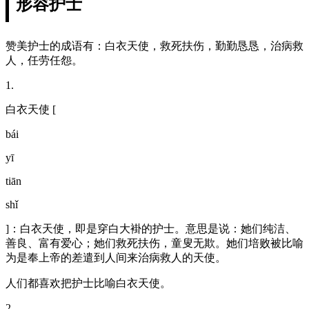
形容护士
赞美护士的成语有：白衣天使，救死扶伤，勤勤恳恳，治病救
人，任劳任怨。
1.
白衣天使 [
bái
yī
tiān
shǐ
]：白衣天使，即是穿白大褂的护士。意思是说：她们纯洁、
善良、富有爱心；她们救死扶伤，童叟无欺。她们培败被比喻
为是奉上帝的差遣到人间来治病救人的天使。
人们都喜欢把护士比喻白衣天使。
2.