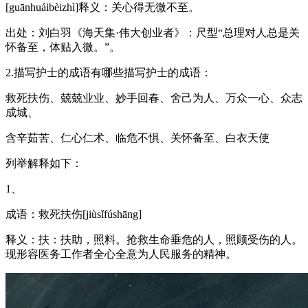
[guānhuáibèizhì]释义：关心得无微不至。
出处：刘白羽《海天集·伟大创业者》：尺型“总理对人总是关
怀备至，体贴入微。”。
2.描写护士的成语有哪些描写护士的成语：
救死扶伤、兢兢业业、妙手回春、舍己为人、万众一心、众志
成城、
含辛茹苦、仁心仁术、临危不惧、关怀备至、白衣天使
列举解释如下：
1、
成语：救死扶伤[jiùsǐfúshāng]
释义：扶：扶助，照料。抢救生命垂危的人，照顾受伤的人。
现形容医务工作者全心全意为人民服务的精神。