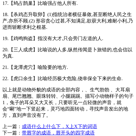
17.【鸠占鹊巢】比喻强占他人所有.
18.【杀鸡态升取卵】(1)指统治者横征暴敛,甚至断绝人民之生
产,亦所不顾.(2) 形容贪心过甚,不知满足,欲获大利,难耐小利,乃
进而斩断求利之根基.
19.【鸡鸣狗盗】指没有大才,只会旁门左道的人.
20.【三人成虎】比喻说的人多,纵然传闻是卜旅错的,也会信以
为真.
21.【龙潭虎穴】喻险要的地方.
22.【虎口余生】比喻经历极大危险,侥幸保全下来的生命.
以上就是动物外貌的成语的全部内容，、生气勃勃 、大耳扇
扇、尾巴翘翘、眼珠转转、小腿踢踢。描写小动物样子的句子
1，兔子的耳朵又大又长，只要听见一点轻微的声音，就
会“唰”地一下竖起来，灵巧地四面转动，寻找声音发出的地
方，直到声音没有了。
上一篇：
成语什么上什么下，X上X下的词语
下一篇：
带唇字的成语，唇开头的四字成语