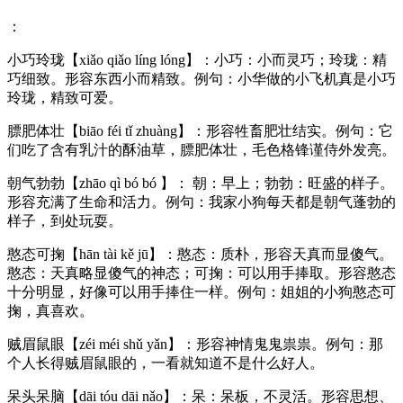
：
小巧玲珑【xiǎo qiǎo líng lóng】：小巧：小而灵巧；玲珑：精
巧细致。形容东西小而精致。例句：小华做的小飞机真是小巧
玲珑，精致可爱。
膘肥体壮【biāo féi tǐ zhuàng】：形容牲畜肥壮结实。例句：它
们吃了含有乳汁的酥油草，膘肥体壮，毛色格锋谨侍外发亮。
朝气勃勃【zhāo qì bó bó 】： 朝：早上；勃勃：旺盛的样子。
形容充满了生命和活力。例句：我家小狗每天都是朝气蓬勃的
样子，到处玩耍。
憨态可掬【hān tài kě jū】：憨态：质朴，形容天真而显傻气。
憨态：天真略显傻气的神态；可掬：可以用手捧取。形容憨态
十分明显，好像可以用手捧住一样。例句：姐姐的小狗憨态可
掬，真喜欢。
贼眉鼠眼【zéi méi shǔ yǎn】：形容神情鬼鬼祟祟。例句：那
个人长得贼眉鼠眼的，一看就知道不是什么好人。
呆头呆脑【dāi tóu dāi nǎo】：呆：呆板，不灵活。形容思想、