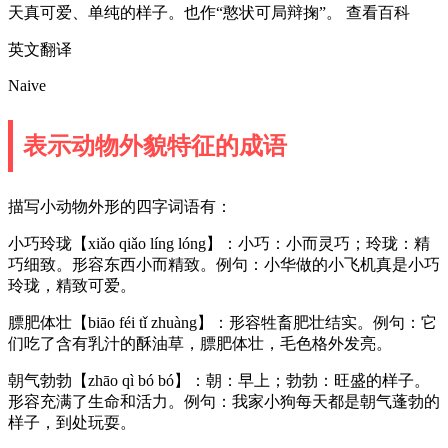
天真可爱、单纯的样子。也作“憨状可局辩掬”。 查看百科
英文翻译
Naive
表示动物外貌特征的成语
描写小动物外形的四字词语有：
小巧玲珑【xiǎo qiǎo líng lóng】：小巧：小而灵巧；玲珑：精
巧细致。形容东西小而精致。例句：小华做的小飞机真是小巧
玲珑，精致可爱。
膘肥体壮【biāo féi tǐ zhuàng】：形容牲畜肥壮结实。例句：它
们吃了含有乳汁的酥油草，膘肥体壮，毛色格外发亮。
朝气勃勃【zhāo qì bó bó】：朝：早上；勃勃：旺盛的样子。
形容充满了生命和活力。例句：我家小狗每天都是朝气蓬勃的
样子，到处玩耍。