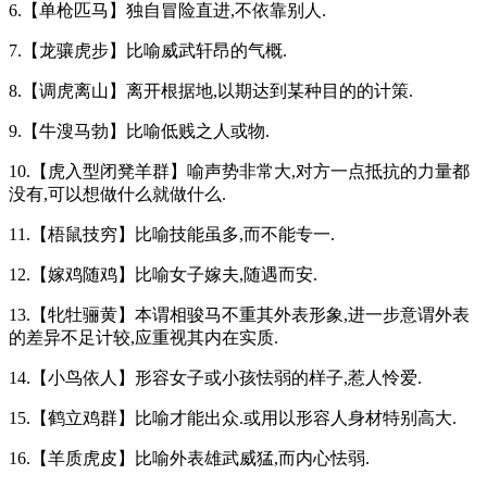
6.【单枪匹马】独自冒险直进,不依靠别人.
7.【龙骧虎步】比喻威武轩昂的气概.
8.【调虎离山】离开根据地,以期达到某种目的的计策.
9.【牛溲马勃】比喻低贱之人或物.
10.【虎入型闭凳羊群】喻声势非常大,对方一点抵抗的力量都
没有,可以想做什么就做什么.
11.【梧鼠技穷】比喻技能虽多,而不能专一.
12.【嫁鸡随鸡】比喻女子嫁夫,随遇而安.
13.【牝牡骊黄】本谓相骏马不重其外表形象,进一步意谓外表
的差异不足计较,应重视其内在实质.
14.【小鸟依人】形容女子或小孩怯弱的样子,惹人怜爱.
15.【鹤立鸡群】比喻才能出众.或用以形容人身材特别高大.
16.【羊质虎皮】比喻外表雄武威猛,而内心怯弱.