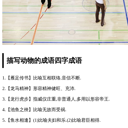
描写动物的成语四字成语
1.【雁足传书】比喻互相联络,音信不断.
2.【龙马精神】形容精神健旺、充沛.
3.【龙行虎步】指威仪庄重,非普通人,多用以形容帝王.
4.【池鱼之殃】比喻无故而受祸.
5.【鱼水相逢】(1)比喻夫妇和乐.(2)比喻君臣相得.