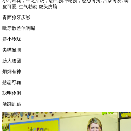
小巧玲珑，生龙活虎，朝气勃冲轮勃，憨态可掬, 活泼可爱, 调
皮可爱, 生气勃勃 虎头虎脑
青面獠牙庆衫
呲牙散差信咧嘴
娇小玲珑
尖嘴猴腮
膀大腰圆
炯炯有神
憨态可鞠
聪明伶俐
活蹦乱跳