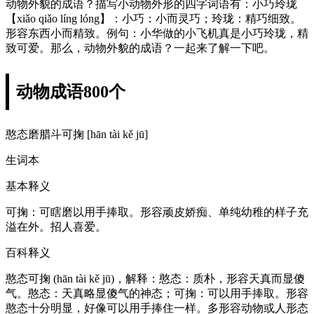
动物外貌的成语？描写小动物外形的四字词语有：小巧玲珑
【xiǎo qiǎo líng lóng】：小巧：小而灵巧；玲珑：精巧细致。
形容东西小而精致。例句：小华做的小飞机真是小巧玲珑，精
致可爱。那么，动物外貌的成语？一起来了解一下吧。
动物成语800个
憨态磨腊斗可掬 [hān tài kě jū]
生词本
基本释义
可掬：可瞎磨以用手捧取。形容顽皮娇痴、单纯幼稚的样子充
溢在外。招人喜爱。
百科释义
憨态可掬 (hān tài kě jū)，解释：憨态：质朴，形容天真而显傻
气。憨态：天真略显傻气的神态；可掬：可以用手捧取。形容
憨态十分明显，好像可以用手捧住一样。多形容动物或人形态