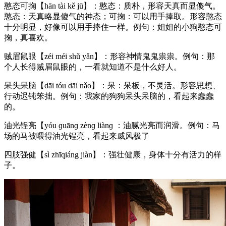
憨态可掬【hān tài kě jū】：憨态：质朴，形容天真而显傻气。
憨态：天真略显傻气的神态；可掬：可以用手捧取。形容憨态
十分明显，好像可以用手捧住一样。例句：姐姐的小狗憨态可
掬，真喜欢。
贼眉鼠眼【zéi méi shǔ yǎn】：形容神情鬼鬼祟祟。例句：那
个人长得贼眉鼠眼的，一看就知道不是什么好人。
呆头呆脑【dāi tóu dāi nǎo】：呆：呆板，不灵活。形容思想、
行动迟钝笨拙。例句：我家的狗狗呆头呆脑的，看起来蠢蠢
的。
油光锃亮【yóu ɡuānɡ zènɡ liànɡ ：油腻光亮而润滑。例句：马
场的马被喂得油光锃亮，看起来威风极了
四肢强健【sì zhīqiáng jiàn】：强壮健康，身体十分有活力的样
子。