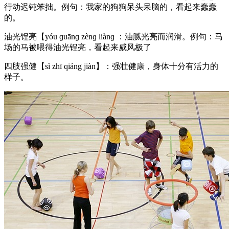
行动迟钝笨拙。例句：我家的狗狗呆头呆脑的，看起来蠢蠢
的。
油光锃亮【yóu ɡuānɡ zènɡ liànɡ ：油腻光亮而润滑。例句：马
场的马被喂得油光锃亮，看起来威风极了
四肢强健【sì zhī qiáng jiàn】：强壮健康，身体十分有活力的
样子。