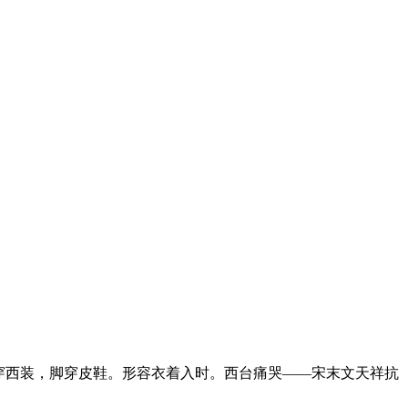
穿西装，脚穿皮鞋。形容衣着入时。西台痛哭——宋末文天祥抗