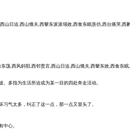
,西山日迫,西山饿夫,西颦东派派塌效,西食东眠羡仿,西台痛哭,西鹣
荡,西风斜阳,西邻责言,西山日迫,西山饿夫,西颦东效,西食东眠,
奔波。多指为生活所迫或为某一目的四处奔走活动。
容坏习气太多，纠正了这一点，那一点又冒头了。
有中心。