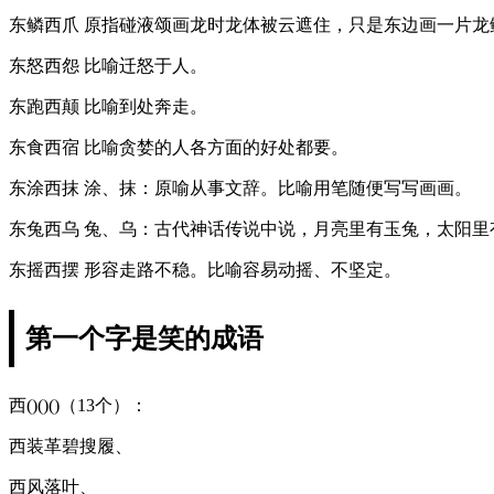
东鳞西爪 原指碰液颂画龙时龙体被云遮住，只是东边画一片
东怒西怨 比喻迁怒于人。
东跑西颠 比喻到处奔走。
东食西宿 比喻贪婪的人各方面的好处都要。
东涂西抹 涂、抹：原喻从事文辞。比喻用笔随便写写画画。
东兔西乌 兔、乌：古代神话传说中说，月亮里有玉兔，太阳里有
东摇西摆 形容走路不稳。比喻容易动摇、不坚定。
第一个字是笑的成语
西()()()（13个）：
西装革碧搜履、
西风落叶、