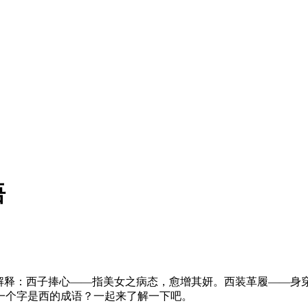
语
及解释：西子捧心——指美女之病态，愈增其妍。西装革履——身
一个字是西的成语？一起来了解一下吧。