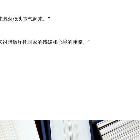
来忽然低头丧气起来。”
来衬陪敏厅托国家的残破和心境的凄凉。”