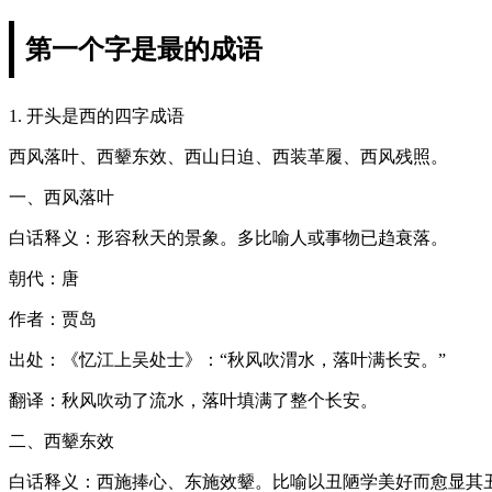
第一个字是最的成语
1. 开头是西的四字成语
西风落叶、西颦东效、西山日迫、西装革履、西风残照。
一、西风落叶
白话释义：形容秋天的景象。多比喻人或事物已趋衰落。
朝代：唐
作者：贾岛
出处：《忆江上吴处士》：“秋风吹渭水，落叶满长安。”
翻译：秋风吹动了流水，落叶填满了整个长安。
二、西颦东效
白话释义：西施捧心、东施效颦。比喻以丑陋学美好而愈显其