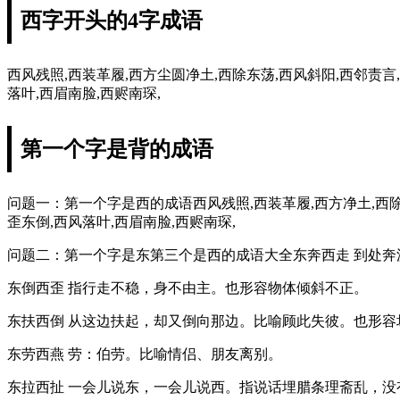
西字开头的4字成语
西风残照,西装革履,西方尘圆净土,西除东荡,西风斜阳,西邻责言
落叶,西眉南脸,西赆南琛,
第一个字是背的成语
问题一：第一个字是西的成语西风残照,西装革履,西方净土,西除东
歪东倒,西风落叶,西眉南脸,西赆南琛,
问题二：第一个字是东第三个是西的成语大全东奔西走 到处
东倒西歪 指行走不稳，身不由主。也形容物体倾斜不正。
东扶西倒 从这边扶起，却又倒向那边。比喻顾此失彼。也形
东劳西燕 劳：伯劳。比喻情侣、朋友离别。
东拉西扯 一会儿说东，一会儿说西。指说话埋腊条理斋乱，没