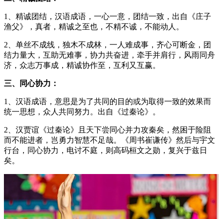
1、精诚团结，汉语成语，一心一意，团结一致，出自《庄子
渔父》，真者，精诚之至也，不精不诚，不能动人。
2、单丝不成线，独木不成林，一人难成事，齐心可断金，团
结力量大，互助无难事，协力共奋进，牵手并肩行，风雨同舟
济，众志万事成，精诚协作至，互利又互赢。
三、同心协力：
1、汉语成语，意思是为了共同的目的或为取得一致的效果而
统一思想，众人共同努力。出自《过秦论》。
2、汉贾谊《过秦论》且天下尝同心并力攻秦矣，然困于险阻
而不能进者，岂勇力智慧不足哉。《周书崔谦传》然后与宇文
行台，同心协力，电讨不庭，则高码桓文之勋，复兴于兹日
矣。