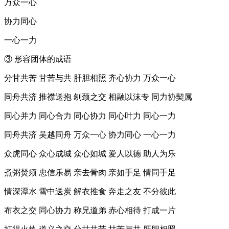
万众一心
协力同心
一心一力
③ 形容团体的成语
分甘共苦 甘苦与共 肝胆相照 齐心协力 万众一心
同舟共济 推襟送抱 刎颈之交 相融以沫专 同力协契属
同心并力 同心合力 同心协力 同心叶力 同心一力
同舟共济 吴越同舟 万众一心 协力同心 一心一力
众虎同心 众心成城 众心如城 爱人以德 助人为乐
煮粥焚须 忠信乐易 亲去骨肉 亲如手足 情同手足
情深潭水 雪中送炭 解衣推食 奔走之友 不分彼此
布衣之交 同心协力 称兄道弟 赤心相待 打成一片