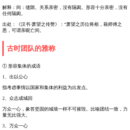
解释：间：缝隙。关系亲密，没有隔阂。形容十分亲密，没有
任何隔阂。
出处：《汉书·萧望之传赞》：“萧望之历位将相，藉师傅之
恩，可谓亲昵亡间。
古时团队的雅称
① 形容集体的成语
1、出以公心
指考虑事情以国家和集体的利益为出发点。
2、众志成城回
万众一心，象答坚固的城墙一样不可摧毁。比喻团结一致，力
量无比强大。
3、万众一心