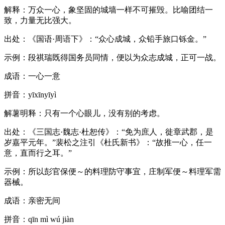
解释：万众一心，象坚固的城墙一样不可摧毁。比喻团结一
致，力量无比强大。
出处：《国语·周语下》：“众心成城，众铅手旅口铄金。”
示例：段祺瑞既得国务员同情，便以为众志成城，正可一战。
成语：一心一意
拼音：yīxīnyīyì
解薯明释：只有一个心眼儿，没有别的考虑。
出处：《三国志·魏志·杜恕传》：“免为庶人，徙章武郡，是
岁嘉平元年。”裴松之注引《杜氏新书》：“故推一心，任一
意，直而行之耳。”
示例：所以彭官保便～的料理防守事宜，庄制军便～料理军需
器械。
成语：亲密无间
拼音：qīn mì wú jiàn