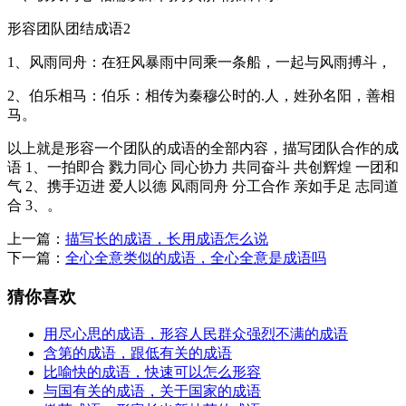
形容团队团结成语2
1、风雨同舟：在狂风暴雨中同乘一条船，一起与风雨搏斗，
2、伯乐相马：伯乐：相传为秦穆公时的.人，姓孙名阳，善相
马。
以上就是形容一个团队的成语的全部内容，描写团队合作的成
语 1、一拍即合 戮力同心 同心协力 共同奋斗 共创辉煌 一团和
气 2、携手迈进 爱人以德 风雨同舟 分工合作 亲如手足 志同道
合 3、。
上一篇：
描写长的成语，长用成语怎么说
下一篇：
全心全意类似的成语，全心全意是成语吗
猜你喜欢
用尽心思的成语，形容人民群众强烈不满的成语
含第的成语，跟低有关的成语
比喻快的成语，快速可以怎么形容
与国有关的成语，关于国家的成语