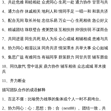
3、共赴危难 和睦相处 众虎同心 生死一处 通力协作 甘苦与共
4、通力合作 休戚相关 地利人和 情同手足 一唱一和 和衷共济
5、配合无间 取长补短 忠信乐易 万众一心 生死相依 急公好义
6、精诚团结 珠联璧合 煮粥焚须 互相扶持 抑强扶弱 不谋而合
7、共同进退 同生共死 助人为乐 众心成城 相辅相成 患难与共
8、协力同心 相濡以沫 同舟共济 情深潭水 共举大事 众心如城
9、集思广益 有难同当 有福同享 群策群力 同甘共苦 辅车唇齿
10、同仇敌忾 雪中送炭 鼎力协作 辅车相依 众志成城 草木接
兵
11、齐力断金
描写团队合作的成语解释
1、百足不僵：比喻势力雄厚的集体或个人一时不易垮台。
2、协力同心：心：思想；协：合（next88）。团结一致，共