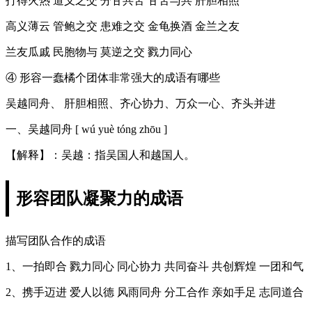
打得火热 道义之交 分甘共苦 甘苦与共 肝胆相照
高义薄云 管鲍之交 患难之交 金龟换酒 金兰之友
兰友瓜戚 民胞物与 莫逆之交 戮力同心
④ 形容一蠢橘个团体非常强大的成语有哪些
吴越同舟、 肝胆相照、齐心协力、万众一心、齐头并进
一、吴越同舟 [ wú yuè tóng zhōu ]
【解释】：吴越：指吴国人和越国人。
形容团队凝聚力的成语
描写团队合作的成语
1、一拍即合 戮力同心 同心协力 共同奋斗 共创辉煌 一团和气
2、携手迈进 爱人以德 风雨同舟 分工合作 亲如手足 志同道合