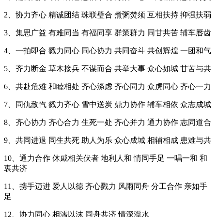
2、协力齐心 精诚团结 珠联璧合 煮粥焚须 互相扶持 抑强扶弱
3、集思广益 有难同当 有福同享 群策群力 同甘共苦 辅车唇齿
4、一拍即合 戮力同心 同心协力 共同奋斗 共创辉煌 一团和气
5、齐力断金 草木接兵 不谋而合 共举大事 众心如城 甘苦与共
6、共赴危难 和睦相处 齐心涤虑 齐心同力 众虎同心 齐心一力
7、同仇敌忾 戮力齐心 雪中送炭 鼎力协作 辅车相依 众志成城
8、齐心协力 齐心合力 生死一处 齐心并力 通力协作 志同道合
9、共同进退 同生共死 助人为乐 众心成城 相辅相成 患难与共
10、通力合作 休戚相关伏者 地利人和 情同手足 一唱一和 和
衷共济
11、携手迈进 爱人以德 齐心戮力 风雨同舟 分工合作 亲如手
足
12、协力同心 相濡以沫 同舟共济 情深潭水