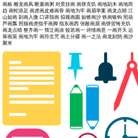
画栋 雕龙画凤 断齑画粥 对景挂画 画饼充饥 画地刻木 画地而
趋 画蛇添足 画虎画皮难画骨 画地为牢 画眉举案 画龙点睛 江
山如画 刻画入微 口讲指画 拟规画圆 如锥画沙 铁画银钩 照葫
芦画瓢 照猫画虎指手画脚 指东画西 张敞画眉 画饼贺悔充饥
画龙点晴 整齐画一 彗泛画涂 较若画一 诗情画意 一画开天 运
筹画策 画地为牢 画符念咒 画土分疆 画一之法 画龙刻鹄 画沙
聚米