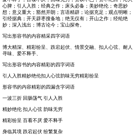
心脾；引人入胜；经典之作；床头必备；美妙绝伦；奇思妙
想；意义重大；豁然开朗；言语精辟；论据充足；观点明晰；
引经据典；开天辟枣搜备地；绝无仅有；开山之作；经纶绝
妙；深入浅出；博古论今；宝山探奇。
写出形容书的内容精采四字词语
博大精深、精彩纷呈、跌宕起伏、情景交融、扣人心弦、耐人
寻味、爱不释手、
写出形容书的内容精彩的四字词语
引人入胜精妙绝伦扣人心弦韵味无穷精彩纷呈
形容书的内容精彩的四漏含字词语
一波三折 回肠荡气 引人入胜
精妙绝伦 扣人心弦 韵味无穷
精彩纷呈 百看不厌 爱不释手
身临其境 跌宕起伏 纷繁复杂