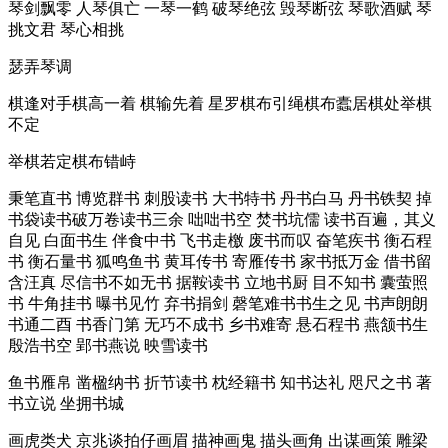
琴剑飘零 人琴俱亡 一琴一鹤 破琴绝弦 毁琴断弦 琴歌酒赋 琴
挑文君 琴心相挑
瑟弄琴调
棋逢对手棋高一着 棋输先着 星罗棋布引绳棋布蠹居棋处举棋
不定
举棋若定棋布错峙
秉笔直书 博览群书 刺股读书 大书特书 丹书白马 丹书铁契 掉
书袋读书破万卷读书三余 咄咄书空 焚书坑儒 读书百遍，其义
自见 白面书生 伴食中书 飞书走檄 废书而叹 奋笔疾书 衡石程
书 衡石量书 狐鸣鱼书 黄耳传书 寄雁传书 家书抵万金 借书留
含汪真 尽信书不如无书 据鞍读书 立地书厨 目不知书 囊萤照
书 牛角挂书 曝书见竹 弃书捐剑 磬笔难书书生之见 书声朗朗
书通二酉 书香门第 无巧不成书 乡书难寄 悬石程书 燕颔书生
殷浩书空 郢书燕说 映雪读书
鱼书雁帛 凿楹纳书 折节读书 枕经籍书 知书达礼 咫尺之书 著
书立说 坐拥书城
画虎类犬 京兆谈拍仔画眉 描神画鬼 描头画角 出谋画策 雕梁