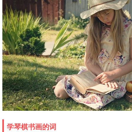
学琴棋书画的词