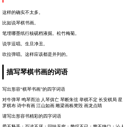
这样的确实不太多。
比如说琴棋书画。
笔埋哪墨纸行核砚档液掘。松竹梅菊。
说学逗唱。生旦净丑。
吹拉弹唱。这样应该都是并列的。
描写琴棋书画的词语
写出形容“棋琴书画”的四字词语
对牛弹琴 鸣琴而治 人琴俱亡 琴断朱弦 举棋不定 长安棋局 星
罗棋布 诗中有画 江山如画 雕梁画栋凳毁 画龙点睛
请写出形容书精彩的四字词语
爱不释手；百读不厌；回味无穷；赞叹不已；赞不绝口；沁人