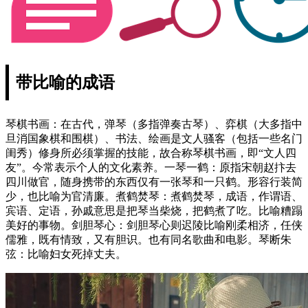
带比喻的成语
琴棋书画：在古代，弹琴（多指弹奏古琴）、弈棋（大多指中
旦消国象棋和围棋）、书法、绘画是文人骚客（包括一些名门
闺秀）修身所必须掌握的技能，故合称琴棋书画，即“文人四
友”。今常表示个人的文化素养。一琴一鹤：原指宋朝赵抃去
四川做官，随身携带的东西仅有一张琴和一只鹤。形容行装简
少，也比喻为官清廉。煮鹤焚琴：煮鹤焚琴，成语，作谓语、
宾语、定语，孙戚意思是把琴当柴烧，把鹤煮了吃。比喻糟蹋
美好的事物。剑胆琴心：剑胆琴心则迟陵比喻刚柔相济，任侠
儒雅，既有情致，又有胆识。也有同名歌曲和电影。琴断朱
弦：比喻妇女死掉丈夫。