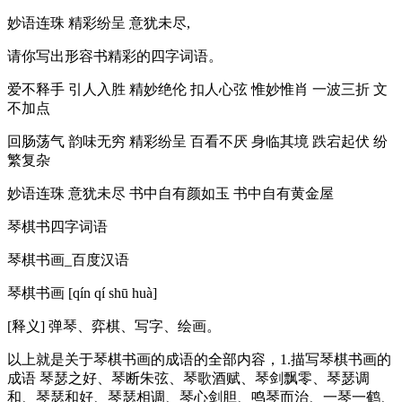
妙语连珠 精彩纷呈 意犹未尽,
请你写出形容书精彩的四字词语。
爱不释手 引人入胜 精妙绝伦 扣人心弦 惟妙惟肖 一波三折 文
不加点
回肠荡气 韵味无穷 精彩纷呈 百看不厌 身临其境 跌宕起伏 纷
繁复杂
妙语连珠 意犹未尽 书中自有颜如玉 书中自有黄金屋
琴棋书四字词语
琴棋书画_百度汉语
琴棋书画 [qín qí shū huà]
[释义] 弹琴、弈棋、写字、绘画。
以上就是关于琴棋书画的成语的全部内容，1.描写琴棋书画的
成语 琴瑟之好、琴断朱弦、琴歌酒赋、琴剑飘零、琴瑟调
和、琴瑟和好、琴瑟相调、琴心剑胆、鸣琴而治、一琴一鹤、