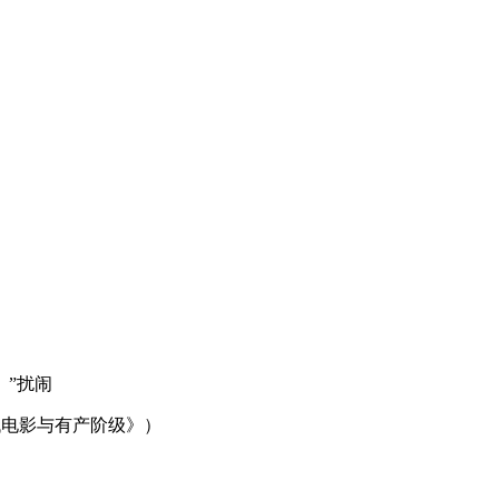
。”扰闹
代电影与有产阶级》）