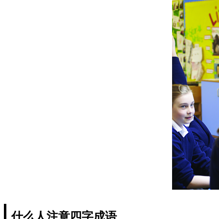
什么人注意四字成语