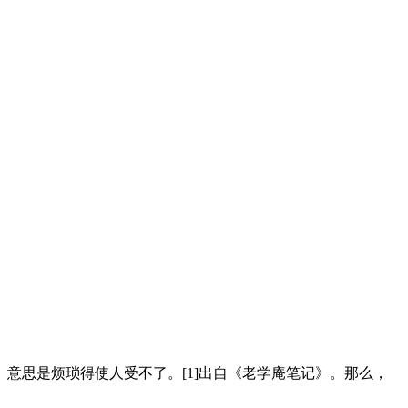
；烦：烦琐。意思是烦琐得使人受不了。[1]出自《老学庵笔记》。那么，