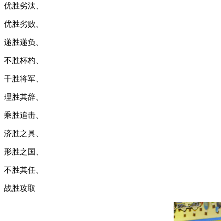
优胜劣汰、
优胜劣败、
递胜递负、
不胜杯杓、
千胜将军、
理胜其辞、
乘胜追击、
济胜之具、
形胜之国、
不胜其任、
战胜攻取