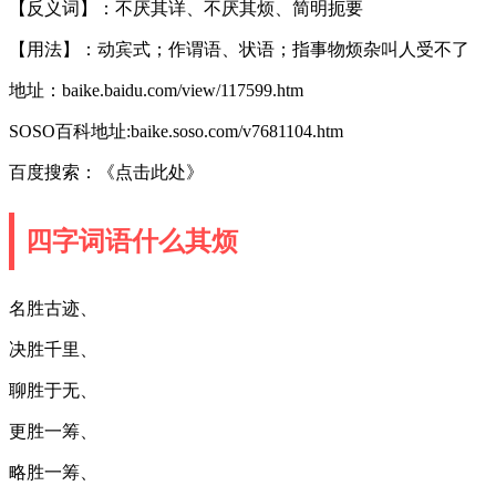
【反义词】：不厌其详、不厌其烦、简明扼要
【用法】：动宾式；作谓语、状语；指事物烦杂叫人受不了
地址：baike.baidu.com/view/117599.htm
SOSO百科地址:baike.soso.com/v7681104.htm
百度搜索：《点击此处》
四字词语什么其烦
名胜古迹、
决胜千里、
聊胜于无、
更胜一筹、
略胜一筹、