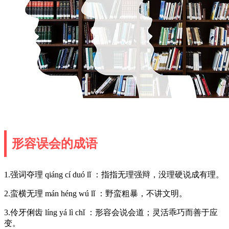
形容误会的成语
1.强词夺理 qiáng cí duó lǐ ：指指无理强辩，没理硬说成有理。
2.蛮横无理 mán héng wú lǐ ：野蛮粗暴，不讲文明。
3.伶牙俐齿 líng yá lì chǐ ：形容会说会道；灵活乖巧而善于应
变。