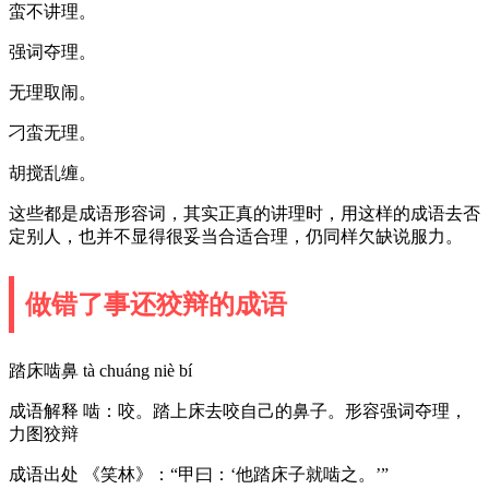
蛮不讲理。
强词夺理。
无理取闹。
刁蛮无理。
胡搅乱缠。
这些都是成语形容词，其实正真的讲理时，用这样的成语去否
定别人，也并不显得很妥当合适合理，仍同样欠缺说服力。
做错了事还狡辩的成语
踏床啮鼻 tà chuáng niè bí
成语解释 啮：咬。踏上床去咬自己的鼻子。形容强词夺理，
力图狡辩
成语出处 《笑林》：“甲曰：‘他踏床子就啮之。’”