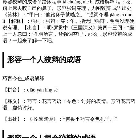
形容狡辩的成语？踏床啮鼻 tà chuáng niè bí 成语解释 啮：咬。
踏上床去咬自己的鼻子。形容强词夺理，力图狡辩 成语出处
《笑林》：“甲曰：‘他踏床子就啮之。’”强词夺理qiǎng cí duó
lǐ 【解释】：强词：强辩；夺：争。指无理强辩，明明没理硬
说有理。【出自】：明·罗贯中《三国演义》第四十三回：“座
上一人忽曰：‘孔明所言，皆强词夺理，那么，形容狡辩的成
语？一起来了解一下吧。
形容一个人狡辩的成语
巧言令色_成语解释
【拼音】：qiǎo yán lìng sè
【释义】：巧言：花言巧语；令色：讨好的表情。形容花言巧
语，虚伪讨好。
【出处】：《书·皋陶谟》：“何畏乎巧言令色孔壬。”