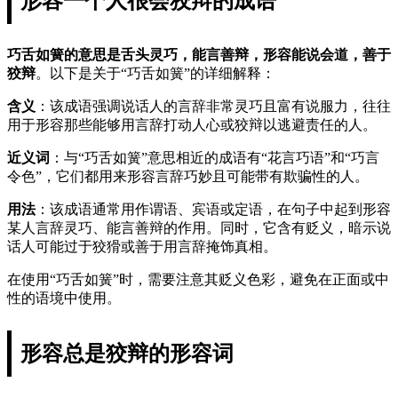
形容一个人很会狡辩的成语
巧舌如簧的意思是舌头灵巧，能言善辩，形容能说会道，善于
狡辩
。以下是关于“巧舌如簧”的详细解释：
含义
：该成语强调说话人的言辞非常灵巧且富有说服力，往往
用于形容那些能够用言辞打动人心或狡辩以逃避责任的人。
近义词
：与“巧舌如簧”意思相近的成语有“花言巧语”和“巧言
令色”，它们都用来形容言辞巧妙且可能带有欺骗性的人。
用法
：该成语通常用作谓语、宾语或定语，在句子中起到形容
某人言辞灵巧、能言善辩的作用。同时，它含有贬义，暗示说
话人可能过于狡猾或善于用言辞掩饰真相。
在使用“巧舌如簧”时，需要注意其贬义色彩，避免在正面或中
性的语境中使用。
形容总是狡辩的形容词