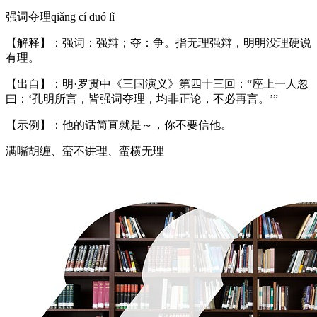
强词夺理qiǎng cí duó lǐ
【解释】：强词：强辩；夺：争。指无理强辩，明明没理硬说
有理。
【出自】：明·罗贯中《三国演义》第四十三回：“座上一人忽
曰：‘孔明所言，皆强词夺理，均非正论，不必再言。’”
【示例】：他的话简直就是～，你不要信他。
满嘴胡缠、蛮不讲理、蛮横无理