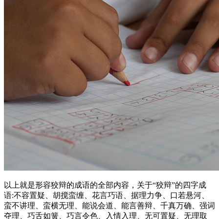
以上就是形容狡辩的成语的全部内容，关于“狡辩”的四字成
语:不容置疑、胡搅蛮缠、花言巧语、据理力争、口若悬河、
蛮不讲理、蛮横无理、能说会道、能言善辩、千真万确、强词
夺理、巧舌如簧、巧言令色、入情入理、无可置疑、无理取