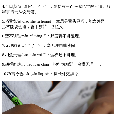
4.百口莫辩 bǎi kǒu mò biàn ：即使有一百张嘴也辩解不清。形
容事情无法说清楚。
5.巧舌如簧 qiǎo shé rú huáng ：意思是舌头灵巧，能言善辩，
形容能说会道，善于狡辩，含贬义。
6.蛮不讲理mán bú jiǎng lǐ ：野蛮得不讲道理。
7.无理取闹wú lǐ qǔ nào ：毫无理由地吵闹。
8.刁蛮无理diāo mán wú lǐ ：蛮横还不讲理。
9.胡搅乱缠hú jiǎo luàn chán：指行为粗野、蛮横无理。...
10.巧言令色qiǎo yán lìng sè ：擅长外交辞令。