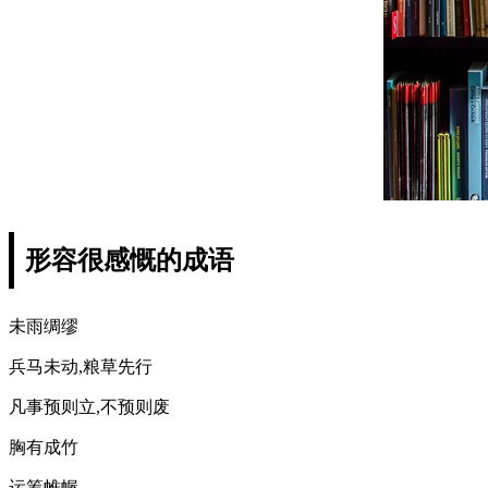
形容很感慨的成语
未雨绸缪
兵马未动,粮草先行
凡事预则立,不预则废
胸有成竹
运筹帷幄