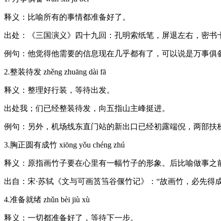
释义：比喻所有的事情都准备好了。
出处：《三国演义》四十九回：孔明索纸笔，屏退左右，密书十
例句：他觉得他需要的信息现在几乎都有了，可以说是万事俱
2.整装待发 zhěng zhuāng dài fā
释义：整理好行装，等待出发。
出处我；们已经整装待发，向五指山主峰挺进。
例句：另外，机场线东直门站的新出口已经初露端倪，两部扶
3.胸正圆有成竹 xiōng yǒu chéng zhú
释义：原指画竹子要在心里有一幅竹子的形象。后比喻做事之
出自：宋·苏轼《文与可画筼筜谷偃竹记》：“故画竹，必先得成
4.准备就绪 zhǔn bèi jiù xù
释义：一切都准备好了，等待下一步。