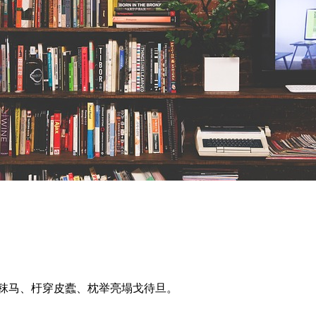
兵秣马、杅穿皮蠹、枕举亮塌戈待旦。