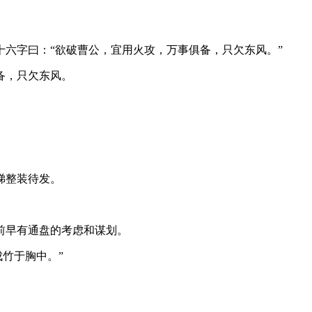
六字曰：“欲破曹公，宜用火攻，万事俱备，只欠东风。”
备，只欠东风。
梯整装待发。
前早有通盘的考虑和谋划。
竹于胸中。”