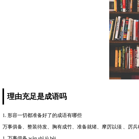
理由充足是成语吗
1. 形容一切都准备好了的成语有哪些
万事俱备、整装待发、胸有成竹、准备就绪、摩厉以须 、厉
1. 万事俱备 wàn shì jù bèi