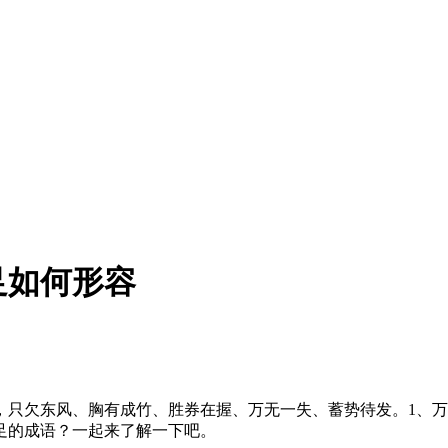
足如何形容
有成竹、胜券在握、万无一失、蓄势待发。1、万事俱备，只欠东风[wàn 
足的成语？一起来了解一下吧。