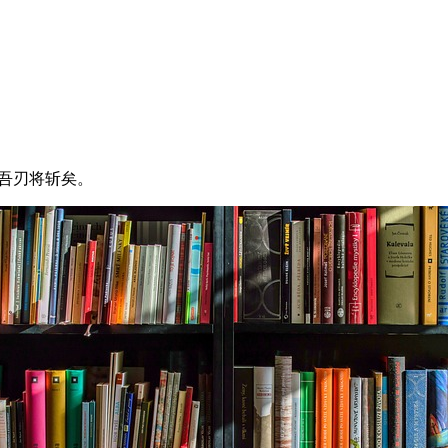
，吾刃将斩矣。