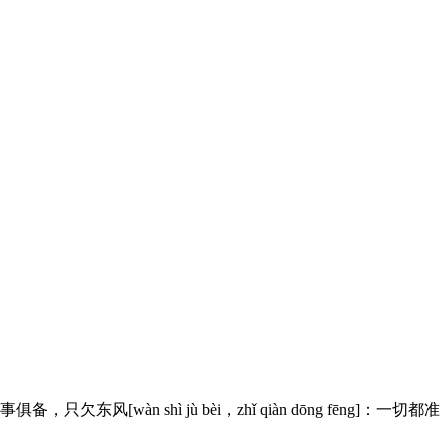
shì jù bèi，zhǐ qiàn dōng fēng]：一切都准