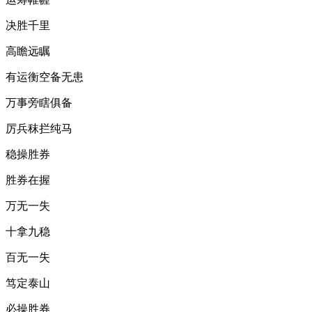
决胜千里
高瞻远瞩
有运衡空备无患
万事旁瞎俱备
厉兵秣拦纯马
稳操胜券
胜券在握
万无一失
十拿九稳
百无一失
笃定泰山
必操胜券