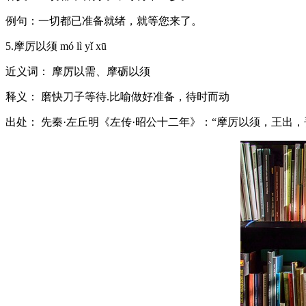
例句：一切都已准备就绪，就等您来了。
5.摩厉以须 mó lì yǐ xū
近义词： 摩厉以需、摩砺以须
释义： 磨快刀子等待.比喻做好准备，待时而动
出处： 先秦·左丘明《左传·昭公十二年》：“摩厉以须，王出