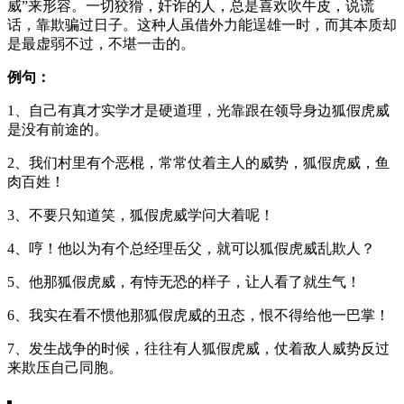
威”来形容。一切狡猾，奸诈的人，总是喜欢吹牛皮，说谎
话，靠欺骗过日子。这种人虽借外力能逞雄一时，而其本质却
是最虚弱不过，不堪一击的。
例句：
1、自己有真才实学才是硬道理，光靠跟在领导身边狐假虎威
是没有前途的。
2、我们村里有个恶棍，常常仗着主人的威势，狐假虎威，鱼
肉百姓！
3、不要只知道笑，狐假虎威学问大着呢！
4、哼！他以为有个总经理岳父，就可以狐假虎威乱欺人？
5、他那狐假虎威，有恃无恐的样子，让人看了就生气！
6、我实在看不惯他那狐假虎威的丑态，恨不得给他一巴掌！
7、发生战争的时候，往往有人狐假虎威，仗着敌人威势反过
来欺压自己同胞。