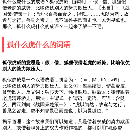
孤什么虎什么的成语？狐假虎威 【解释】：假：借。狐狸假
借老虎的威势。比喻依仗别人的势力欺压人。【出自】：《战
国策·楚策一》：“虎求百兽而食之，得狐。……虎以为然，故
遂与之行。兽见之皆走，虎不知兽畏己而走也，以为畏狐也。
那么，孤什么虎什么的成语？一起来了解一下吧。
孤什么虎什么的词语
孤假虎威的意思是：假：借。狐狸假借老虎的威势。比喻依仗
别人的势力欺压人。
狐假虎威是一个汉语成语，拼音为：（hú，jiǎ，hǔ，wēi），
比喻依仗别人的势力欺压人。近义词：攀高结贵、驴蒙虎皮、
仗势欺人。反义词：独步天下、独擅胜场。歇后语：狐狸跟着
老虎清芹轿走。用法：主谓式；作谓语、定语、宾语；含贬
义。西汉刘向《战国策楚策一》：“虎以为然，故遂与之行，
兽见之皆走。虎不知兽畏己而走也，以为畏狐也。”
揭示道理：这个故事我们可以知道，凡是借着权威的势力欺压
别人，或借着职务上的权力作威作福的，都可以用“狐假虎