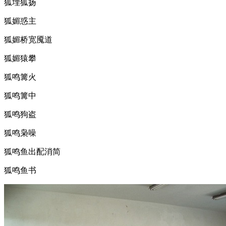
狐埋狐扬
狐媚惑主
狐媚桥宽魇道
狐媚猿攀
狐鸣篝火
狐鸣篝中
狐鸣狗盗
狐鸣枭噪
狐鸣鱼出配消简
狐鸣鱼书