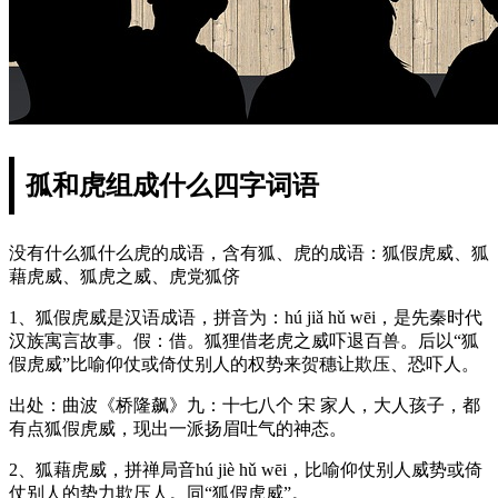
孤和虎组成什么四字词语
没有什么狐什么虎的成语，含有狐、虎的成语：狐假虎威、狐
藉虎威、狐虎之威、虎党狐侪
1、狐假虎威是汉语成语，拼音为：hú jiǎ hǔ wēi，是先秦时代
汉族寓言故事。假：借。狐狸借老虎之威吓退百兽。后以“狐
假虎威”比喻仰仗或倚仗别人的权势来贺穗让欺压、恐吓人。
出处：曲波《桥隆飙》九：十七八个 宋 家人，大人孩子，都
有点狐假虎威，现出一派扬眉吐气的神态。
2、狐藉虎威，拼禅局音hú jiè hǔ wēi，比喻仰仗别人威势或倚
仗别人的势力欺压人。同“狐假虎威”。