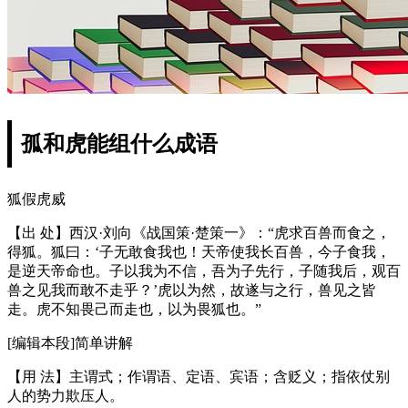
孤和虎能组什么成语
狐假虎威
【出 处】西汉·刘向《战国策·楚策一》：“虎求百兽而食之，
得狐。狐曰：‘子无敢食我也！天帝使我长百兽，今子食我，
是逆天帝命也。子以我为不信，吾为子先行，子随我后，观百
兽之见我而敢不走乎？’虎以为然，故遂与之行，兽见之皆
走。虎不知畏己而走也，以为畏狐也。”
[编辑本段]简单讲解
【用 法】主谓式；作谓语、定语、宾语；含贬义；指依仗别
人的势力欺压人。