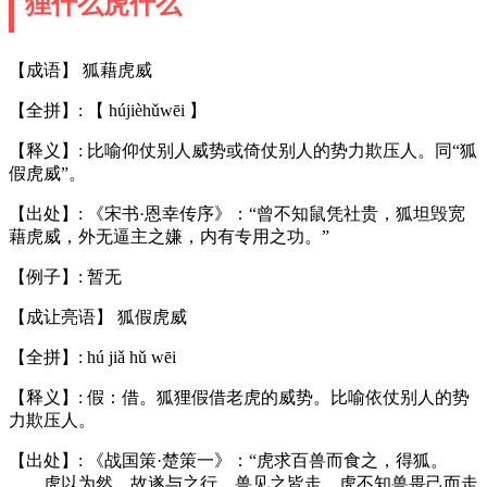
狸什么虎什么
【成语】 狐藉虎威
【全拼】: 【 hújièhǔwēi 】
【释义】: 比喻仰仗别人威势或倚仗别人的势力欺压人。同“狐
假虎威”。
【出处】: 《宋书·恩幸传序》：“曾不知鼠凭社贵，狐坦毁宽
藉虎威，外无逼主之嫌，内有专用之功。”
【例子】: 暂无
【成让亮语】 狐假虎威
【全拼】: hú jiǎ hǔ wēi
【释义】: 假：借。狐狸假借老虎的威势。比喻依仗别人的势
力欺压人。
【出处】: 《战国策·楚策一》：“虎求百兽而食之，得狐。
……虎以为然，故遂与之行。兽见之皆走，虎不知兽畏己而走