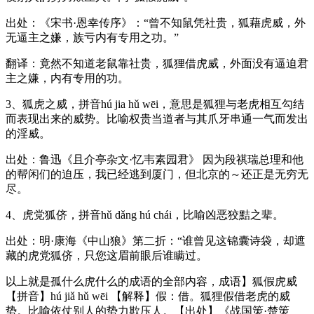
出处：《宋书·恩幸传序》：“曾不知鼠凭社贵，狐藉虎威，外
无逼主之嫌，族亏内有专用之功。”
翻译：竟然不知道老鼠靠社贵，狐狸借虎威，外面没有逼迫君
主之嫌，内有专用的功。
3、狐虎之威，拼音hú jia hǔ wēi，意思是狐狸与老虎相互勾结
而表现出来的威势。比喻权贵当道者与其爪牙串通一气而发出
的淫威。
出处：鲁迅《且介亭杂文·忆韦素园君》 因为段祺瑞总理和他
的帮闲们的迫压，我已经逃到厦门，但北京的～还正是无穷无
尽。
4、虎党狐侪，拼音hǔ dǎng hú chái，比喻凶恶狡黠之辈。
出处：明·康海《中山狼》第二折：“谁曾见这锦囊诗袋，却遮
藏的虎党狐侪，只您这眉前眼后谁瞒过。
以上就是孤什么虎什么的成语的全部内容，成语】狐假虎威
【拼音】hú jiǎ hǔ wēi 【解释】假：借。狐狸假借老虎的威
势。比喻依仗别人的势力欺压人。【出处】《战国策·楚策