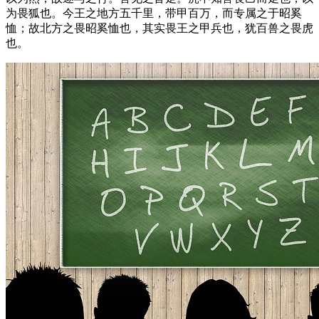
为畏狐也。今王之地方五千里，带甲百万，而专属之于昭奚
恤；故北方之畏昭奚恤也，其实畏王之甲兵也，犹百兽之畏虎
也。