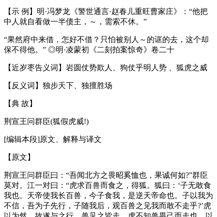
【示 例】明·冯梦龙《警世通言·赵春儿重旺曹家庄》：“他把
中人就自看做一半债主，～，需索不休。”
“果然府中来借，怎好不借？只怕被别人～的诓的去，这个却
保不得他。” ◎明·凌蒙初《二刻拍案惊奇》卷二十
【近岁枣告义词】岩圆仗势欺人、狗仗乎明人势 、狐虎之威
【反义词】独步天下、独擅胜场
【典 故】
荆宣王问群臣(狐假虎威!)
[编辑本段]原文、解释与译文
【原文】
荆宣王问群臣曰：“吾闻北方之畏昭奚恤也，果诚何如?”群臣
莫对。江一对曰：“虎求百兽而食之，得狐。狐曰：‘子无敢食
我也。天帝使我长百兽，今子食我，是逆天帝命也。子以我为
不信，吾为子先行，子随我后，观百兽之见我而敢不走乎?’虎
以为然，故遂与之行。兽见之皆走。虎不知兽畏己而走也，以