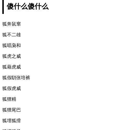
傻什么傻什么
狐奔鼠窜
狐不二雄
狐唱枭和
狐虎之威
狐藉虎威
狐假鸱张培裤
狐假虎威
狐狸精
狐狸尾巴
狐埋狐搰