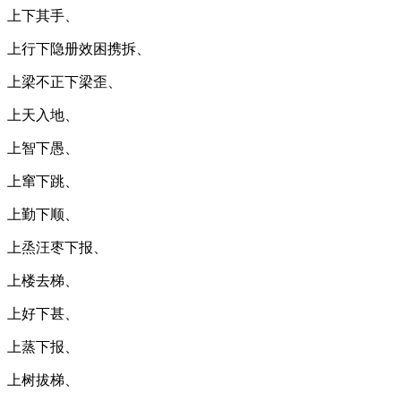
上下其手、
上行下隐册效困携拆、
上梁不正下梁歪、
上天入地、
上智下愚、
上窜下跳、
上勤下顺、
上烝汪枣下报、
上楼去梯、
上好下甚、
上蒸下报、
上树拔梯、