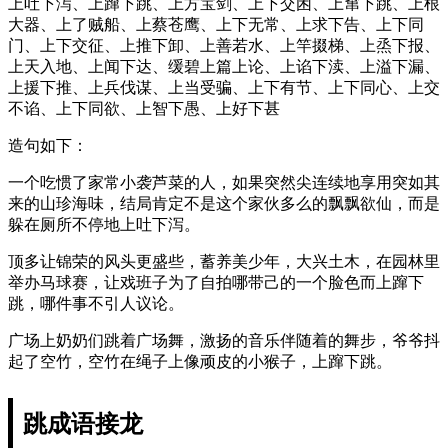
上吐下泻、上蹿下跳、上方宝剑、上下交困、上窜下跳、上根
大器、上了贼船、上蔡苍鹰、上下无常、上求下告、上下同
门、上下交征、上推下卸、上善若水、上竿掇梯、上烝下报、
上天入地、上闻下达、缓碧上篇上论、上谄下渎、上溢下漏、
上援下推、上兵伐谋、上当受骗、上下有节、上下同心、上交
不谄、上下同欲、上智下愚、上好下甚
造句如下：
一个吃惯了家常小袭芦菜的人，如果突然尖连续地享用突如其
来的山珍海味，结局肯定不是这个家伙多么的飘飘欲仙，而是
躲在厕所不停地上吐下泻。
顶多让锦荣的风头更盛些，蓄养美少年，大兴土木，在园林里
举办马球赛，让戏班子为了自拍哪带己的一个脸色而上蹿下
跳，哪件事不引人议论。
广场上奶奶们跳着广场舞，激扬的音乐伴随着的舞步，爷爷抖
起了空竹，空竹在绳子上像顽皮的小猴子，上蹿下跳。
跳成语接龙