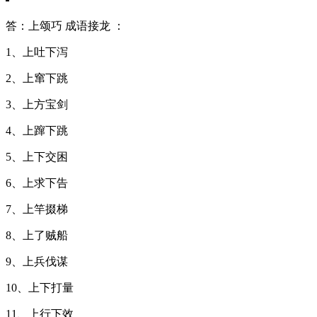
答：上颂巧 成语接龙 ：
1、上吐下泻
2、上窜下跳
3、上方宝剑
4、上蹿下跳
5、上下交困
6、上求下告
7、上竿掇梯
8、上了贼船
9、上兵伐谋
10、上下打量
11、上行下效