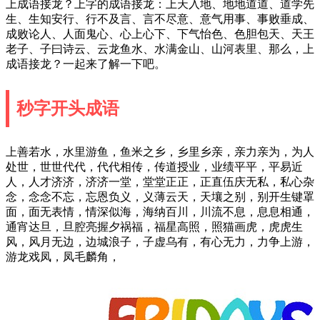
上成语接龙？上字的成语接龙：上天入地、地地道道、道学先
生、生知安行、行不及言、言不尽意、意气用事、事败垂成、
成败论人、人面鬼心、心上心下、下气怡色、色胆包天、天王
老子、子曰诗云、云龙鱼水、水满金山、山河表里、那么，上
成语接龙？一起来了解一下吧。
秒字开头成语
上善若水，水里游鱼，鱼米之乡，乡里乡亲，亲力亲为，为人
处世，世世代代，代代相传，传道授业，业绩平平，平易近
人，人才济济，济济一堂，堂堂正正，正直伍庆无私，私心杂
念，念念不忘，忘恩负义，义薄云天，天壤之别，别开生键罩
面，面无表情，情深似海，海纳百川，川流不息，息息相通，
通宵达旦，旦腔亮握夕祸福，福星高照，照猫画虎，虎虎生
风，风月无边，边城浪子，子虚乌有，有心无力，力争上游，
游龙戏凤，凤毛麟角，