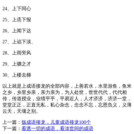
24、上下同心
25、上烝下报
26、上闻下达
27、上谄下渎、
28、上雨旁风
29、上驷之才
30、上楼去梯
以上就是上成语接龙的全部内容，上善若水，水里游鱼，鱼米
之乡，乡里乡亲，亲力亲为，为人处世，世世代代，代代相
传，传道授业，业绩平平，平易近人，人才济济，济济一堂，
堂堂正正，正直无私，私心杂念，念念不忘，忘恩负义，义薄
云天，天壤之别。
上一篇：
饭成语接龙，儿童成语接龙100个
下一篇：
看透一切的成语，看淡世间的成语