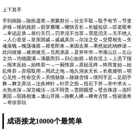
上下其手
手到病除→除疾遗类→类聚群分→分文不取→取予有节→节变
岁移→移的就箭→箭穿雁嘴→嘴快舌长→长嘘短叹→叹老嗟卑
→卑谄足恭→恭行天罚→罚早没不当罪→罪恶滔天→天不绝人
→人心皇皇→皇亲国戚→戚戚具尔→尔汝之交→交臂相失→失
魂落魄→魄荡魂摇→摇笔即来→来因去果→果然如此纳睁滚→
此问彼难→难弟难兄→兄死弟及→及笄年华→华屋山丘→丘山
之功→功德圆满→满载而归→归心如箭→箭在弦上→上烝下报
→报本反始→始终若一→一厢情原→原始见终→终而复始→始
乱终弃→弃瑕取用→用武之地→地久洞余天长→长夜难明→明
心见性→性命交关→关情脉脉→脉脉含情→情同手足→足蹈手
舞→舞文弄法→法灸神针→针芥之投→投石下井→井中求火→
火热水深→深文峻法→法不阿贵→贵阴贱璧→璧合珠连→连阡
累陌→陌路相逢→逢山开路→路断人稀→稀奇古怪→怪诞诡奇
→奇珍异玩
成语接龙10000个最简单