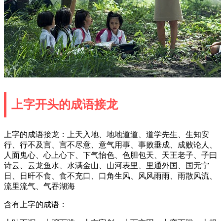
上字开头的成语接龙
上字的成语接龙：上天入地、地地道道、道学先生、生知安
行、行不及言、言不尽意、意气用事、事败垂成、成败论人、
人面鬼心、心上心下、下气怡色、色胆包天、天王老子、子曰
诗云、云龙鱼水、水满金山、山河表里、里通外国、国无宁
日、日旰不食、食不充口、口角生风、风风雨雨、雨散风流、
流里流气、气吞湖海
含有上字的成语：