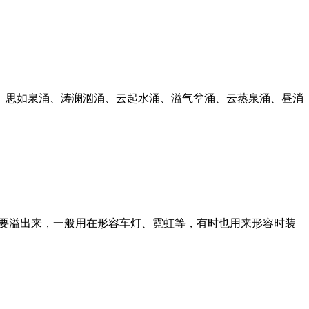
、思如泉涌、涛澜汹涌、云起水涌、溢气坌涌、云蒸泉涌、昼消
，色彩像要溢出来，一般用在形容车灯、霓虹等，有时也用来形容时装