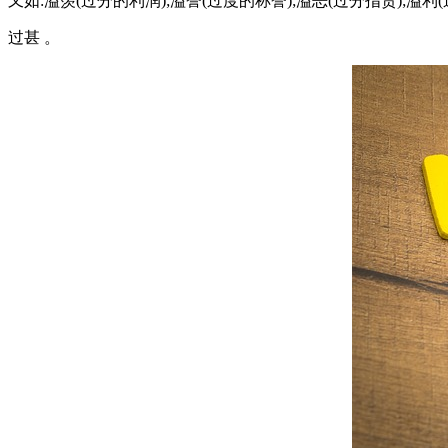
又如:溢羡(过分的利润);溢誉(过度的称誉);溢恶(过分指责);溢利(
过甚 。