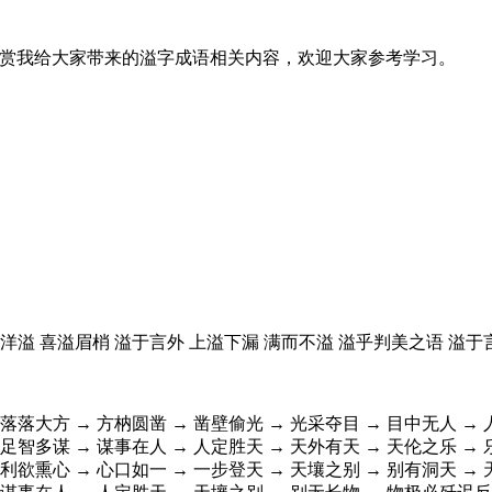
欣赏我给大家带来的溢字成语相关内容，欢迎大家参考学习。
情洋溢 喜溢眉梢 溢于言外 上溢下漏 满而不溢 溢乎判美之语 溢于
 落落大方 → 方枘圆凿 → 凿壁偷光 → 光采夺目 → 目中无人 → 
 足智多谋 → 谋事在人 → 人定胜天 → 天外有天 → 天伦之乐 → 
 利欲熏心 → 心口如一 → 一步登天 → 天壤之别 → 别有洞天 → 