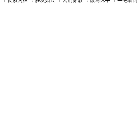
 → 反败为胜 → 胜友如云 → 云消雾散 → 散马休牛 → 牛毛细雨