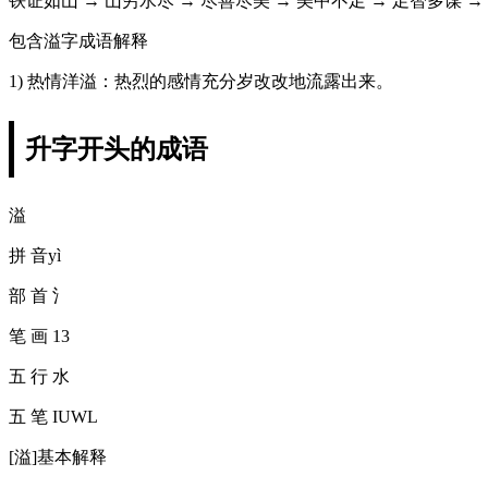
铁证如山 → 山穷水尽 → 尽善尽美 → 美中不足 → 足智多谋 →
包含溢字成语解释
1) 热情洋溢：热烈的感情充分岁改改地流露出来。
升字开头的成语
溢
拼 音yì
部 首 氵
笔 画 13
五 行 水
五 笔 IUWL
[溢]基本解释