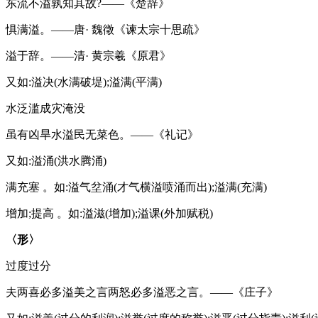
东流不溢孰知其故?——《楚辞》
惧满溢。——唐· 魏徵《谏太宗十思疏》
溢于辞。——清· 黄宗羲《原君》
又如:溢决(水满破堤);溢满(平满)
水泛滥成灾淹没
虽有凶旱水溢民无菜色。——《礼记》
又如:溢涌(洪水腾涌)
满充塞 。如:溢气坌涌(才气横溢喷涌而出);溢满(充满)
增加;提高 。如:溢滋(增加);溢课(外加赋税)
〈形〉
过度过分
夫两喜必多溢美之言两怒必多溢恶之言。——《庄子》