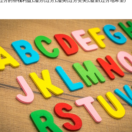
过分的答槐利益);溢分(过分);溢美(过分赞美);溢望(过分地希望)