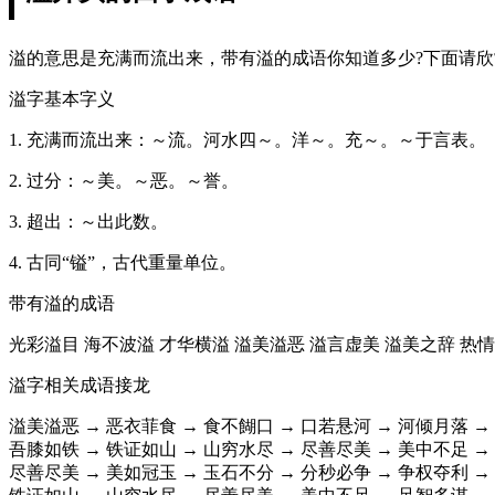
溢的意思是充满而流出来，带有溢的成语你知道多少?下面请
溢字基本字义
1. 充满而流出来：～流。河水四～。洋～。充～。～于言表。
2. 过分：～美。～恶。～誉。
3. 超出：～出此数。
4. 古同“镒”，古代重量单位。
带有溢的成语
光彩溢目 海不波溢 才华横溢 溢美溢恶 溢言虚美 溢美之辞 热
溢字相关成语接龙
溢美溢恶 → 恶衣菲食 → 食不餬口 → 口若悬河 → 河倾月落 →
吾膝如铁 → 铁证如山 → 山穷水尽 → 尽善尽美 → 美中不足 →
尽善尽美 → 美如冠玉 → 玉石不分 → 分秒必争 → 争权夺利 →