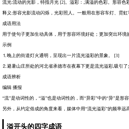
流光:流动的光影，特指月光 [2]。溢彩：,满溢的色彩。形容色
释义:形容光影流动闪烁，光彩照人。一般用在形容车灯、霓虹等
成语用法
用于使句子更加生动具体，用于形容环境好处；更加突出环境的
示例
⒈晚上的街道灯火通明，呈现出一片流光溢彩的景象。 [3]
⒉避暑山庄所处的河北省承德市在夜幕下更是流光溢彩,吸引了
成语辨析
编辑 播报
“流”是动词性的，“溢”也是动词性的，而“异彩”中的“异”是形
另外，从约定俗成的角度来看，媒体中用“流光溢彩”的频率远高
溢开头的四字成语