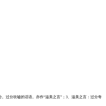
。过分吹嘘的话语。亦作“溢美之言”；3、溢美之言：过分夸