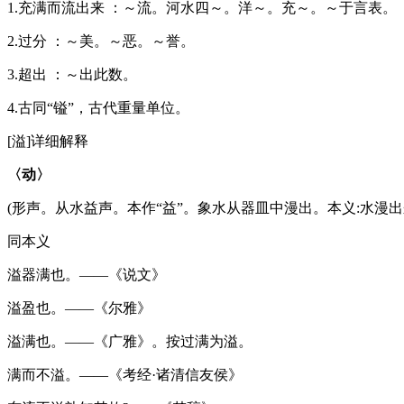
1.充满而流出来 ：～流。河水四～。洋～。充～。～于言表。
2.过分 ：～美。～恶。～誉。
3.超出 ：～出此数。
4.古同“镒”，古代重量单位。
[溢]详细解释
〈动〉
(形声。从水益声。本作“益”。象水从器皿中漫出。本义:水漫出
同本义
溢器满也。——《说文》
溢盈也。——《尔雅》
溢满也。——《广雅》。按过满为溢。
满而不溢。——《考经·诸清信友侯》