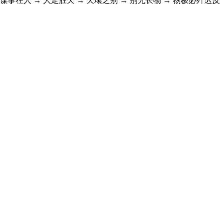
 谋事在人 → 人定胜天 → 天壤之别 → 别无长物 → 物极必歼迟反