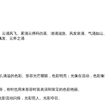
、云涌风飞、雾涌云搏码仿蒸、汹涌湍急、风发泉涌、气涌如山
飙发、云奔之涌
思是流动的光影,满溢的色彩。形容光芒耀眼，色彩明亮；光像在流动
虹等，有时也用来形容时装表演和珠宝的色彩艳丽。
光影流动闪烁，光彩照人。光彩夺目。