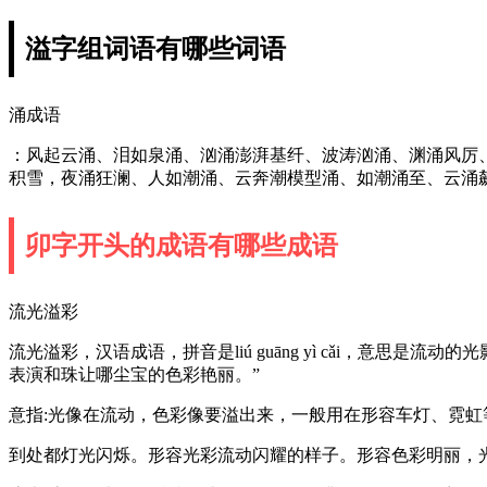
溢字组词语有哪些词语
涌成语
：风起云涌、泪如泉涌、汹涌澎湃基纤、波涛汹涌、渊涌风厉
积雪，夜涌狂澜、人如潮涌、云奔潮模型涌、如潮涌至、云涌
卯字开头的成语有哪些成语
流光溢彩
流光溢彩，汉语成语，拼音是liú guāng yì cǎi，意
表演和珠让哪尘宝的色彩艳丽。”
意指:光像在流动，色彩像要溢出来，一般用在形容车灯、霓
到处都灯光闪烁。形容光彩流动闪耀的样子。形容色彩明丽，