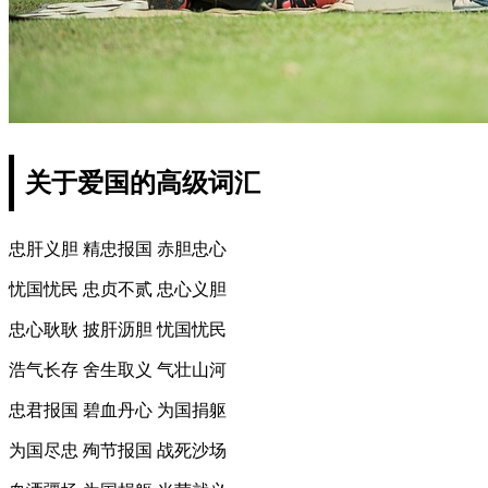
关于爱国的高级词汇
忠肝义胆 精忠报国 赤胆忠心
忧国忧民 忠贞不贰 忠心义胆
忠心耿耿 披肝沥胆 忧国忧民
浩气长存 舍生取义 气壮山河
忠君报国 碧血丹心 为国捐躯
为国尽忠 殉节报国 战死沙场