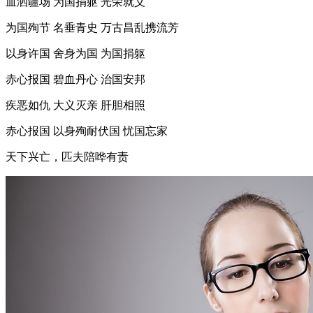
血洒疆场 为国捐躯 光荣就义
为国殉节 名垂青史 万古昌乱携流芳
以身许国 舍身为国 为国捐躯
赤心报国 碧血丹心 治国安邦
疾恶如仇 大义灭亲 肝胆相照
赤心报国 以身殉耐伏国 忧国忘家
天下兴亡，匹夫陪哗有责