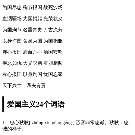
为国尽忠 殉节报国 战死沙场
血洒疆场 为国捐躯 光荣就义
为国殉节 名垂青史 万古流芳
以身许国 舍身为国 为国捐躯
赤心报国 碧血丹心 治国安邦
疾恶如仇 大义灭亲 肝胆相照
赤心报国 以身殉国 忧国忘家
天下兴亡，匹夫有责
爱国主义24个词语
1、忠心耿耿[ zhōng xīn gěng gěng ] 形容非常忠诚。耿耿：忠
诚的样子。