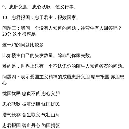
9、忠肝义胆：忠心耿耿，仗义行事。
10、忠君报国：忠于君主，报效国家。
问题三：我问一个没有人知道的问题，神弯尘有人回答吗？
20分 这个很容易，
这一鸡的问题比较多
比如楼主自己的头发数量。除非到你家去数。
难的是，世界上只有一个不认识你的陌生人知道答案的问题。
问题四：表示爱国主义精神的成语忠肝义胆 精忠报国 赤胆忠
心
忧国忧民 忠贞不贰 忠心义胆
忠心耿耿 披肝沥胆 忧国忧民
浩气长存 舍生取义 气壮山河
忠君报国 碧血丹心 为国捐躯