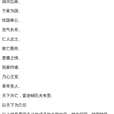
国尔忘家、
于家为国、
忧国奉公、
浩气长存、
仁人志士、
救亡图存、
楚囊之情、
毁家纾难、
乃心王室、
香草美人、
天下兴亡，宴游销匹夫有责、
以天下为己任