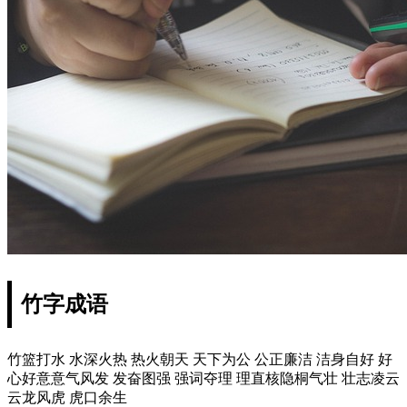
竹字成语
竹篮打水 水深火热 热火朝天 天下为公 公正廉洁 洁身自好 好
心好意意气风发 发奋图强 强词夺理 理直核隐桐气壮 壮志凌云
云龙风虎 虎口余生