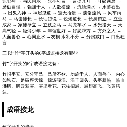
窕心与 → 与民同乐 → 乐不可言 → 言提其耳 → 耳鬓厮磨 →
磨砺自强 → 强加于人 → 人欲横流 → 流汤滴水 → 水落石出
→ 出鬼入神 → 神眉鬼道 → 道无拾遗 → 遗俗流风 → 风车雨
马 → 马齿徒长 → 长话短说 → 说短道长 → 长身鹤立 → 立业
成家 → 家徒壁立 → 立仗之马 → 马龙车水 → 水光接天 → 天
高气轻 → 轻薄少年 → 年谊世好 → 好恶乖方 → 方外之人 →
人面兽心 → 心同止水 →友桐 水乳不分 → 分房减口 → 口出狂
言
三 以“竹”字开头的6字成语接龙有哪些
竹”字开头的6字成语接龙有：
竹报平安、安分守己、己所不欲、勿施于人、人面兽心、内心
如铁石、是破容天惊、惊涛骇浪、浪子回头、头疼脑热、热血
沸腾、腾云驾雾、雾里看花、花枝招展、展翅高飞、飞黄腾
达。
成语接龙
竹字开头的成语