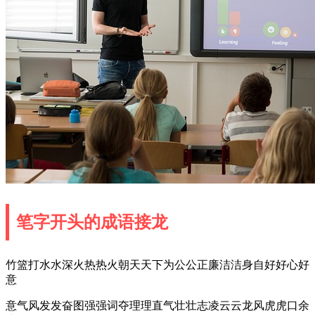
笔字开头的成语接龙
竹篮打水水深火热热火朝天天下为公公正廉洁洁身自好好心好
意
意气风发发奋图强强词夺理理直气壮壮志凌云云龙风虎虎口余