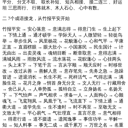
平分、 分文不取、 取长补短、 短兵相接、 接二连三 、好运
坦 三思而行、 行将就木、木人石心、 心中有数。
二 7个成语接龙，从竹报平安开始
竹报平安 → 安心落意 → 意满志得 → 得意门生 → 生上起下
→ 下情上通 → 通才硕学 → 学际天人 → 人微望轻 → 轻徙鸟
举 → 举步生风 → 风里杨花 → 花貌蓬心 → 心和气平 → 平康
正直 → 直眉楞眼 → 眼大肚小 → 小国寡民 → 民生国计 → 计
无由出 → 出卖灵魂 → 魂销目断 → 断章取意 → 意得志满 →
满城风雨 → 雨散风流 → 流水落花 → 花貎蓬心 → 心挂两头
→ 头上末下 → 下笔千言 → 言从字顺 → 顺天应时 → 时移世
改 → 改过从善 → 善解人意 → 意存笔先 → 先务之急 → 急躁
冒进 → 进退消长 → 长生不死 → 死样活气 → 气得志满 → 满
脸生花 → 花月之身 →悄首 身无分文 → 文人无行 → 行藏用舍
→ 舍己从人 → 人单势孤 → 孤特自立 → 立身扬名 → 名扬天
下 → 下气怡声 → 声气相求 → 求备一人 → 人面狗心 → 心颤
魂飞 → 飞鸾翔凤 → 凤凰于飞 → 飞流直下 → 下情上通 → 通
衢大道 → 道学先生 → 生不逢时 → 时不再至 → 至敬无文 →
文致太平 → 平心易气 → 气壮理直 → 直言尽意 → 意气相得
→ 得君行道 → 道不掇遗 → 遗闻逸事 → 事倍功半 → 半解一
知 → 知人料事 → 事无二成 → 成千累万 → 万世之名 → 名重