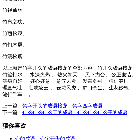
竹径通幽、
竹帛之功、
竹苞松茂、
竹钉木屑、
竹清松瘦
以上就是竹字开头的成语接龙的全部内容，竹开头成语接龙:
竹篮打水 、 水深火热 、 热火朝天 、 天下为公、 公正廉洁、
洁身自好 、 好心好意 、意气风发、 发奋图强、 强词夺理、
理直气壮 、壮志凌云 、 云龙风虎 、虎口余生、 生花妙笔、
笔扫千军 、。
上一篇：
禁字开头的成语接龙，禁字四字成语
下一篇：
什么什么什么天的成语，什么什么什么开的成语
猜你喜欢
介的成语，介字开头的成语