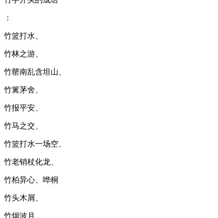
：
竹篮打水、
竹林之游、
竹罄南乱含坦山、
竹篱茅舍、
竹报平安、
竹马之交、
竹篮打水一场空、
竹老销杖化龙、
竹柏异心、哗桐
竹头木屑、
竹烟波月、