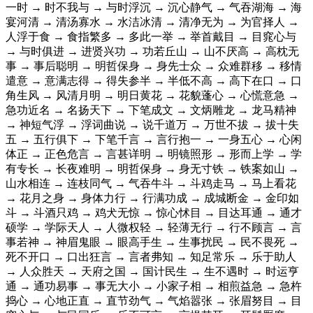
一时 → 时不我与 → 与时浮沉 → 沉心静气 → 气吞湖海 → 海
宴河清 → 清汤寡水 → 水洁冰清 → 清净无为 → 为官择人 →
人浮于食 → 食指繁多 → 多此一举 → 举首戴目 → 目窕心与
→ 与时俱进 → 进贤兴功 → 功若丘山 → 山不厌高 → 高枕无
事 → 事后聪明 → 明哲保身 → 身先士众 → 众难群移 → 移情
遣意 → 意满志得 → 得失参半 → 半低不高 → 高下在口 → 口
角生风 → 风清月明 → 明日黄花 → 花貌蓬心 → 心慌意急 →
急功近名 → 名扬天下 → 下笔成文 → 文炳雕龙 → 龙马精神
→ 神短气浮 → 浮词曲说 → 说千道万 → 万世不拔 → 拔十失
五 → 五行俱下 → 下笔千言 → 言行抱一 → 一身五心 → 心闲
体正 → 正色危言 → 言甚详明 → 明镜照形 → 形而上学 → 学
有专长 → 长夜难明 → 明哲保身 → 身无寸铁 → 铁案如山 →
山水相连 → 连枝同气 → 气吞牛斗 → 斗鸡走马 → 马上看花
→ 花月之身 → 身体力行 → 行满功成 → 成城断金 → 金印如
斗 → 斗酒只鸡 → 鸡犬无惊 → 惊心怵目 → 目达耳通 → 通才
硕学 → 学际天人 → 人微权轻 → 轻薄无行 → 行不顾言 → 言
事若神 → 神眉鬼眼 → 眼高手生 → 生事扰民 → 民不畏死 →
死不开口 → 口出狂言 → 言者弗知 → 知足常乐 → 乐于助人
→ 人众胜天 → 天府之国 → 国计民生 → 生不遇时 → 时运亨
通 → 通功易事 → 事无大小 → 小家子相 → 相煎益急 → 急杵
捣心 → 心地正直 → 直节劲气 → 气焰嚣张 → 张眉努目 → 目