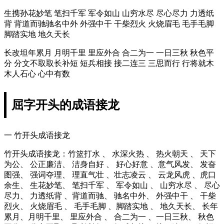
生携孙花妙笔 笔扫千军 军令如山 山穷水尽 尽心尽力 力透纸
背 背道而驰驰名中外 外强中干 干柴烈火 火烧眉毛 毛手毛脚
脚踏实地 地久天长
长改坦年累月 月明千里 里应外合 合二为一 一日三秋 秋色平
分 分文不取取长补短 短兵相接 接二连三 三思而行 行将就木
木人石心 心中有数
屈字开头的成语接龙
一 竹开头成语接龙
竹开头成语接龙：竹篮打水 、 水深火热 、 热火朝天 、 天下
为公、 公正廉洁、 洁身自好 、 好心好意 、意气风发、 发奋
图强、 强词夺理、 理直气壮 、壮志凌云 、 云龙风虎 、虎口
余生、 生花妙笔、 笔扫千军 、 军令如山 、 山穷水尽 、 尽心
尽力、 力透纸背 、背道而驰、 驰名中外、 外强中干 、 干柴
烈火、 火烧眉毛 、 毛手毛脚 、脚踏实地 、 地久天长、 长年
累月、月明千里、 里应外合 、 合二为一 、一日三秋、 秋色