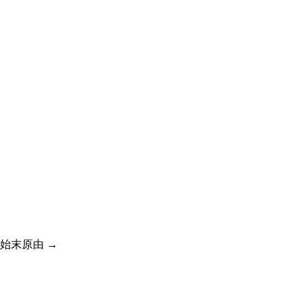
 始末原由 →