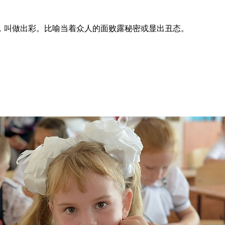
，叫做出彩。比喻当着众人的面败露秘密或显出丑态。