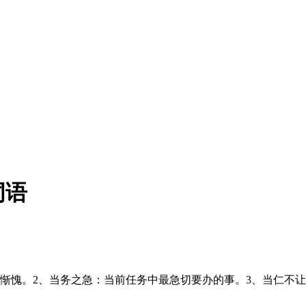
词语
惭愧。2、当务之急：当前任务中最急切要办的事。3、当仁不