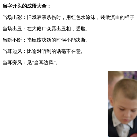
当字开头的成语大全：
当场出彩：旧戏表演杀伤时，用红色水涂沫，装做流血的样子
当场出丑：在大庭广众露出丑相，丢脸。
当断不断：指应该决断的时候不能决断。
当耳边风：比喻对听到的话毫不在意。
当耳旁风：见“当耳边风”。