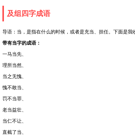
及组四字成语
导语：当，是指在什么的时候，或者是充当、担任。下面是我
带有当字的成语：
一马当先、
理所当然、
当之无愧、
愧不敢当、
罚不当罪、
老当益壮、
当仁不让、
直截了当、