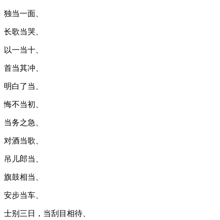
独当一面、
长歌当哭、
以一当十、
首当其冲、
明白了当、
悔不当初、
当务之急、
对酒当歌、
吊儿郎当、
旗鼓相当、
安步当车、
士别三日，当刮目相待、