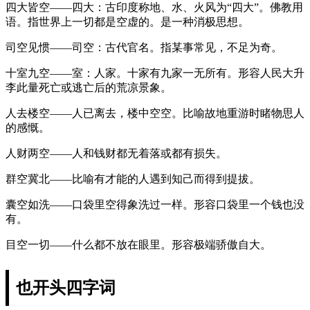
四大皆空——四大：古印度称地、水、火风为“四大”。佛教用
语。指世界上一切都是空虚的。是一种消极思想。
司空见惯——司空：古代官名。指某事常见，不足为奇。
十室九空——室：人家。十家有九家一无所有。形容人民大升
李此量死亡或逃亡后的荒凉景象。
人去楼空——人已离去，楼中空空。比喻故地重游时睹物思人
的感慨。
人财两空——人和钱财都无着落或都有损失。
群空冀北——比喻有才能的人遇到知己而得到提拔。
囊空如洗——口袋里空得象洗过一样。形容口袋里一个钱也没
有。
目空一切——什么都不放在眼里。形容极端骄傲自大。
也开头四字词