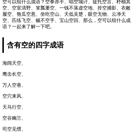
空可以组什么成语？空拳赤手、唱空城计、徒托空言、杼柚其
空、空室清野、箪瓢屡空、一钱不落虚空地、抟空捕影、衣敝
履空、匏瓜空悬、坐吃空山、天低吴楚，眼空无物、云净天
空、匹练飞空、贼不空手、宝山空回、那么，空可以组什么成
语？一起来了解一下吧。
含有空的四字成语
海阔天空、
鹰击长空、
万人空巷、
空穴来风、
天马行空、
空谷幽兰、
司空见惯、