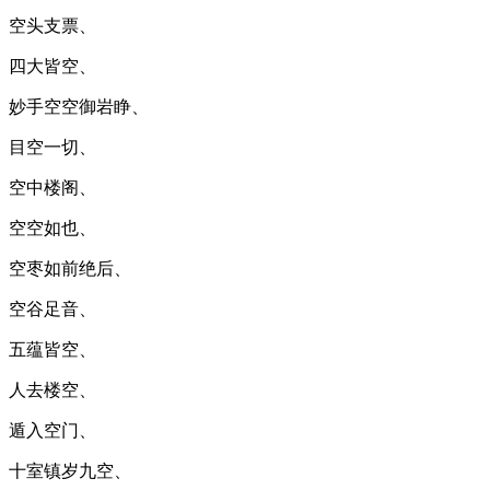
空头支票、
四大皆空、
妙手空空御岩睁、
目空一切、
空中楼阁、
空空如也、
空枣如前绝后、
空谷足音、
五蕴皆空、
人去楼空、
遁入空门、
十室镇岁九空、