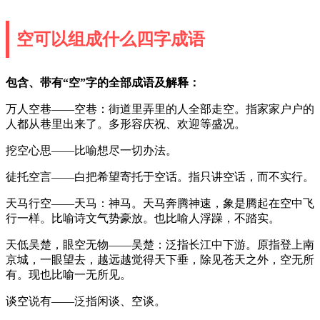
空可以组成什么四字成语
包含、带有“空”字的全部成语及解释：
万人空巷——空巷：街道里弄里的人全部走空。指家家户户的
人都从巷里出来了。多形容庆祝、欢迎等盛况。
挖空心思——比喻想尽一切办法。
徒托空言——白把希望寄托于空话。指只讲空话，而不实行。
天马行空——天马：神马。天马奔腾神速，象是腾起在空中飞
行一样。比喻诗文气势豪放。也比喻人浮躁，不踏实。
天低吴楚，眼空无物——吴楚：泛指长江中下游。原指登上南
京城，一眼望去，越远越觉得天下垂，除见苍天之外，空无所
有。现也比喻一无所见。
谈空说有——泛指闲谈、空谈。