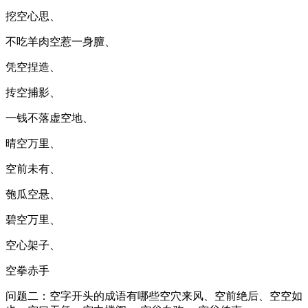
挖空心思、
不吃羊肉空惹一身膻、
凭空捏造、
抟空捕影、
一钱不落虚空地、
晴空万里、
空前未有、
匏瓜空悬、
碧空万里、
空心架子、
空拳赤手
问题二：空字开头的成语有哪些空穴来风、空前绝后、空空如