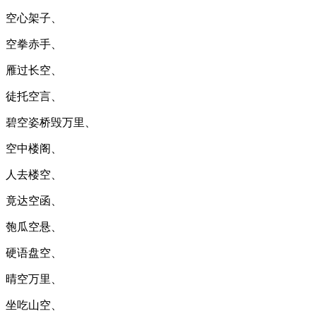
空心架子、
空拳赤手、
雁过长空、
徒托空言、
碧空姿桥毁万里、
空中楼阁、
人去楼空、
竟达空函、
匏瓜空悬、
硬语盘空、
晴空万里、
坐吃山空、