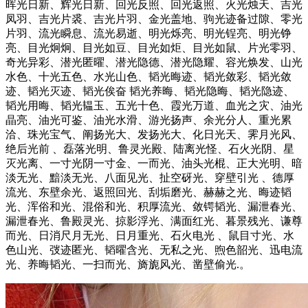
晖光日新、辉光日新、回光反照、回光返照、火光烛天、吉光
凤羽、吉光片裘、吉光片羽、金光盖地、驹光迹备过隙、零光
片羽、流光瞬息、流光易逝、明光烁亮、明光锃亮、明光铮
亮、目光炯炯、目光如豆、目光如炬、目光如鼠、片光零羽、
奇光异彩、潜光匿曜、潜光隐德、潜光隐耀、容光焕发、山光
水色、十光五色、水光山色、韬光晦迹、韬光敛彩、韬光敛
迹、韬光灭迹、韬光俟奋 韬光养晦、韬光隐晦、韬光隐迹、
韬光用晦、韬光韫玉、五光十色、霞光万道、血光之灾、油光
晶亮、油光可鉴、油光水滑、游光扬声、余光分人、重光累
洽、珠光宝气、阐扬光大、发扬光大、化日光天、霁月光风、
绝后光前 、磊落光明、鲁灵光殿、陆离光怪、石火光阴、星
灭光离、一寸光阴一寸金、一而光、油头光棍、正大光明、暗
淡无光、黯淡无光、八面见光、扯空砑光、穿壁引光 、德厚
流光、东壁余光、返照回光、刮垢磨光、赫赫之光、晦迹韬
光、浑俗和光、混俗和光、积厚流光、敛锷韬光、漏泄春光、
漏泄春光、鲁殿灵光、掠影浮光、满面红光、暮景残光、谦尊
而光、日消尺月无光、日月重光、石火电光 、鼠目寸光、水
色山光、弢迹匿光、韬曜含光、无私之光、煦色韶光、迅电流
光、养晦韬光、一扫而光、旖旎风光、凿壁偷光.。