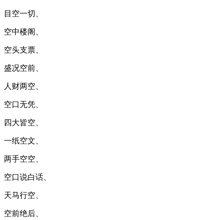
目空一切、
空中楼阁、
空头支票、
盛况空前、
人财两空、
空口无凭、
四大皆空、
一纸空文、
两手空空、
空口说白话、
天马行空、
空前绝后、