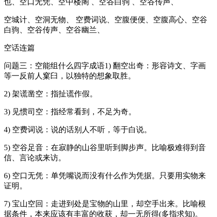
也、空口无凭、空中楼阁 、空谷白驹 、空谷传声、
空城计、空洞无物、 空费词说、空腹便便、空腹高心、空谷
白驹、空谷传声、空谷幽兰、
空话连篇
问题三：空能组什么四字成语1) 翻空出奇：形容诗文、字画
等一反前人窠臼，以独特的想象取胜。
2) 架谎凿空：指扯谎作假。
3) 见惯司空：指经常看到，不足为奇。
4) 空费词说：说的话别人不听，等于白说。
5) 空谷足音：在寂静的山谷里听到脚步声。比喻极难得到音
信、言论或来访。
6) 空口无凭：单凭嘴说而没有什么作为凭据。只要用实物来
证明。
7) 宝山空回：走进到处是宝物的山里，却空手出来。比喻根
据条件，本来应该有丰富的收获，却一无所得(多指求知)。