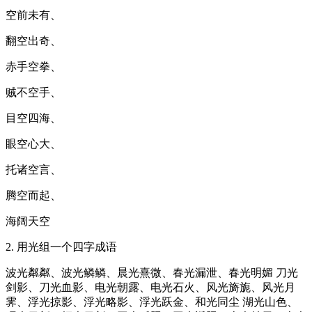
空前未有、
翻空出奇、
赤手空拳、
贼不空手、
目空四海、
眼空心大、
托诸空言、
腾空而起、
海阔天空
2. 用光组一个四字成语
波光粼粼、波光鳞鳞、晨光熹微、春光漏泄、春光明媚 刀光
剑影、刀光血影、电光朝露、电光石火、风光旖旎、风光月
霁、浮光掠影、浮光略影、浮光跃金、和光同尘 湖光山色、