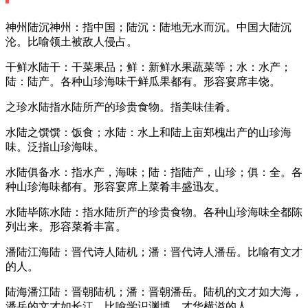
神州陆沉神州：指中国；陆沉：陆地无水而沉。中国大陆沉
沦。比喻领土被敌人侵占。
干鲜水陆干：干菜果品；鲜：新鲜水果蔬菜等；水：水产；
陆：陆产。各种山珍海味干鲜瓜果都有。形容宴席丰饶。
之珍水陆指水陆所产的珍贵食物。指美味佳肴。
水陆之馔馔：饭食；水陆：水上和陆上亩郑槐出产的山珍海
味。泛指山珍海味。
水陆俱备水：指水产，海味；陆：指陆产，山珍；俱：全。各
种山珍海味都有。形容宴席上菜肴丰盛迅友。
水陆毕陈水陆：指水陆所产的珍贵食物。各种山珍海味全都陈
列出来。形容菜肴丰富。
潘陆江海陆：晋代诗人陆机；潘：晋代诗人潘岳。比喻有文才
的人。
陆海潘江陆：晋朝陆机；潘：晋朝潘岳。陆机的文才如大海，
潘岳的文才如长江。比喻学识渊博，才华横溢的人。