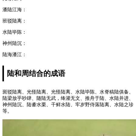
潘陆江海：
班驳陆离：
水陆毕陈：
神州陆沉：
陆海潘江：
陆和周结合的成语
斑驳陆离、光怪陆离、光怪陆离、水陆毕陈、水脊稿陆俱备、
陆梁放乎吵肆、随陆无武，绛灌无文、推舟于陆、水陆并进、
神州陆沉、陆詟水栗、干鲜水陆、牢岁野侍落陆离、水陆之珍
等。