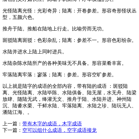
光怪陆离光怪：光彩奇异；陆离：开卷参差。形容奇形怪状丛
型，五颜六色。
推舟于陆。推船在陆地上行走。比喻劳而无功。
斑驳陆离斑驳：色彩杂乱；陆离：参差不一。形容色彩纷杂。
水陆并进水上陆上同时进兵。
水陆杂陈水陆所产的各种美味无不具备。形容菜肴丰富。
牢落陆离牢落：寥落；陆离：参差。形容空旷参差。
以上就是陆字的成语的全部内容，带有陆的成语 ：斑驳陆
离、光怪陆离、水陆毕陈、水陆俱备、陆无屋，水无舟、陆梁
放肆、随陆无武，绛灌无文、推舟于陆、水陆并进、神州陆
沉、陆詟水栗、干鲜水陆、牢落陆离、水陆之珍、陆玩无人、
潘陆江海、。
上一篇：
带有木字的成语，木字成语
下一篇：
空可以组什么成语，空字成语接龙