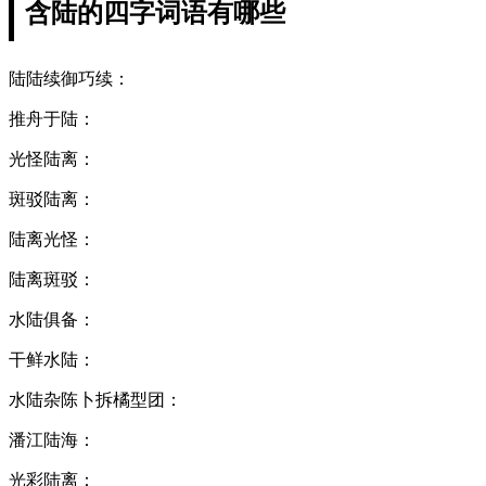
含陆的四字词语有哪些
陆陆续御巧续：
推舟于陆：
光怪陆离：
斑驳陆离：
陆离光怪：
陆离斑驳：
水陆俱备：
干鲜水陆：
水陆杂陈卜拆橘型团：
潘江陆海：
光彩陆离：