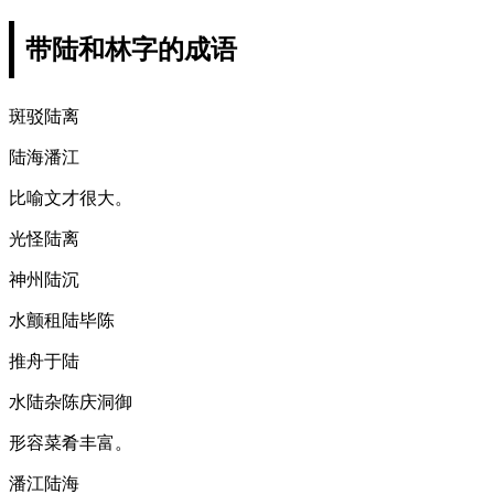
带陆和林字的成语
斑驳陆离
陆海潘江
比喻文才很大。
光怪陆离
神州陆沉
水颤租陆毕陈
推舟于陆
水陆杂陈庆洞御
形容菜肴丰富。
潘江陆海