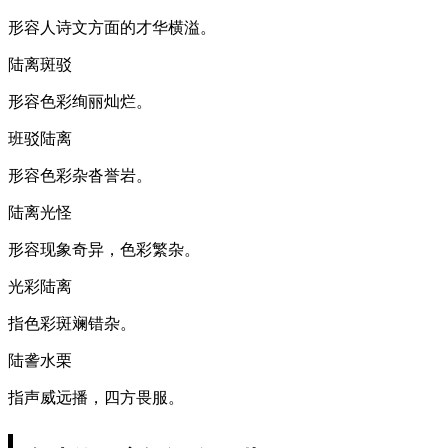
形容人诗文方面的才华横溢。
陆离斑驳
形容色彩绚丽灿烂。
班驳陆离
形容色彩杂沓誉岩。
陆离光怪
形容现象奇异，色彩繁杂。
光彩陆离
指色彩斑斓错杂。
陆詟水栗
指声威远播，四方畏服。