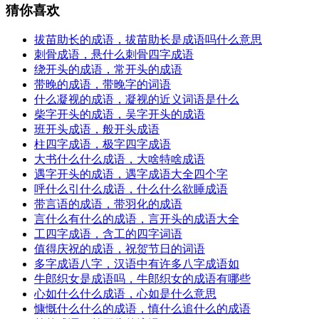
猜你喜欢
拔苗助长的成语，拔苗助长是成语吗什么意思
刺骨成语，悬什么刺骨四字成语
绕开头的成语，常开头的成语
带晚的成语，带晚字的词语
什么凝视的成语，凝视的近义词语是什么
柴字开头的成语，吴字开头的成语
班开头成语，般开头成语
柱四字成语，极字四字成语
大书什么什么成语，大啥特啥成语
遇字开头的成语，遇字成语大全四个字
呼什么引什么成语，什么什么欲睡成语
带言语的成语，带羽化的成语
言什么有什么的成语，言开头的成语大全
工四字成语，含工的四字词语
值得庆祝的成语，祝贺节日的词语
多字成语八字，汉语中有许多八字成语如
牛郎织女是成语吗，牛郎织女的成语有哪些
心如什么什么成语，心如是什么意思
慷慨什么什么的成语，慎什么追什么的成语