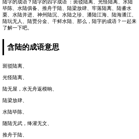
陆字的成语？陆字的四字成语 ：斑驳陆离、光怪陆离、水陆
毕陈、水陆俱备、推舟于陆、陆梁放肆、牢落陆离、陆詟水
栗、水陆并进、神州陆沉、水陆之珍、潘陆江海、陆海潘江、
陆玩无人、陆贾分金、干鲜水陆、那么，陆字的成语？一起来
了解一下吧。
含陆的成语意思
斑驳陆离、
光怪陆离、
陆无屋，水无舟返模晌、
陆梁放肆、
水陆毕陈、
随陆无武，绛灌无文、
推舟于陆、