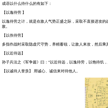
成语以什么待什么的有如下：
【以逸待劳 】
以逸待劳之计，就是在敌人气势正盛之际，采取不直接进攻的
敌。
【以佚待劳】
多指作战时采取隐虚尺守势，养精蓄锐，让敌人来攻，然后乘
【以近待远】
孙子兵法之《军争篇》曰：“以近待远，以逸待劳，以饱待饥，
【以诚待人誉羡】 用诚心、诚信来对待他人。