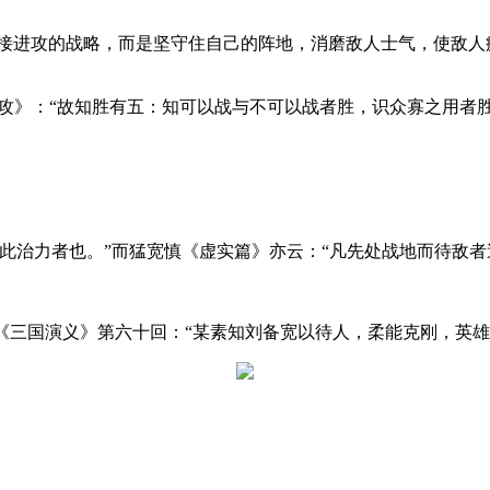
直接进攻的战略，而是坚守住自己的阵地，消磨敌人士气，使敌人
谋攻》：“故知胜有五：知可以战与不可以战者胜，识众寡之用者
此治力者也。”而猛宽慎《虚实篇》亦云：“凡先处战地而待敌者
中《三国演义》第六十回：“某素知刘备宽以待人，柔能克刚，英雄