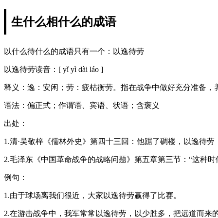
生什么相什么的成语
以什么待什么的成语只有一个：以逸待劳
以逸待劳读音：[ yǐ yì dài láo ]
释义：逸：安闲；劳：疲枯衡劳。指在战争中做好充分准备，
语法：偏正式；作谓语、宾语、状语；含褒义
出处：
1.清·吴敬梓《儒林外史》第四十三回：他踞了碉楼，以逸待
2.毛泽东《中国革命战争的战略问题》第五章第三节：“这种
例句：
1.由于球场离我们很近，大家以逸待劳赢得了比赛。
2.在游击战争中，我军常常以逸待劳，以少胜多，把远道而来