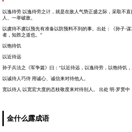
以逸待劳 以逸待劳之计，就是在敌人气势正盛之际，采取不
人、一举破敌。
以虞待不虞以预先有准备以防预料不到的事。出处：《孙子·
者，知胜之道也。”
以饱待饥
以近待远
孙子兵法之《军争篇》曰：“以近待远，以逸待劳，以饱待饥，
以诚待人巧侍 用诚心、诚信来对待他人。
宽以待人 以宽宏大度的态枝敬度来对待别人。 出处 明·罗贯
金什么露成语