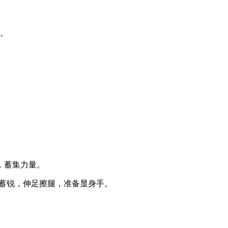
胜。
，蓄集力量。
精蓄锐，伸足擦腿，准备显身手。