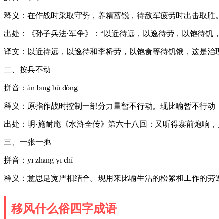
释义：在作战时采取守势，养精蓄锐，待敌军疲劳时出击取胜
出处：《孙子兵法·军争》：“以近待远，以逸待劳，以饱待饥
译文：以近待远，以逸待和李桥劳，以饱食等待饥饿，这是治
二、按兵不动
拼音：àn bīng bù dòng
释义：原指作战时控制一部分力量暂不行动。现比喻暂不行动
出处：明·施耐庵《水浒全传》第六十八回：又听得寨前炮响
三、一张一弛
拼音：yī zhāng yī chí
释义：意思是宽严相结合。现用来比喻生活的松紧和工作的劳
移风什么俗四字成语