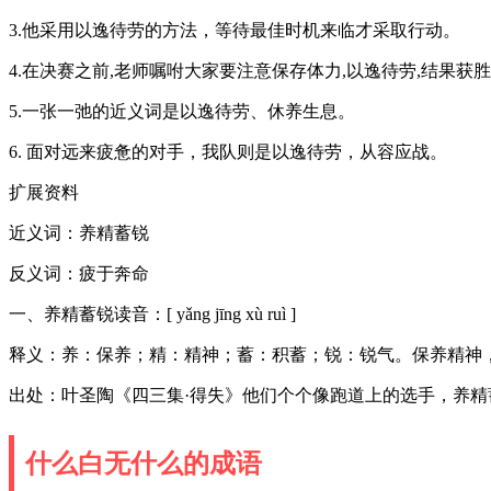
3.他采用以逸待劳的方法，等待最佳时机来临才采取行动。
4.在决赛之前,老师嘱咐大家要注意保存体力,以逸待劳,结果获
5.一张一弛的近义词是以逸待劳、休养生息。
6. 面对远来疲惫的对手，我队则是以逸待劳，从容应战。
扩展资料
近义词：养精蓄锐
反义词：疲于奔命
一、养精蓄锐读音：[ yǎng jīng xù ruì ]
释义：养：保养；精：精神；蓄：积蓄；锐：锐气。保养精神
出处：叶圣陶《四三集·得失》他们个个像跑道上的选手，养
什么白无什么的成语