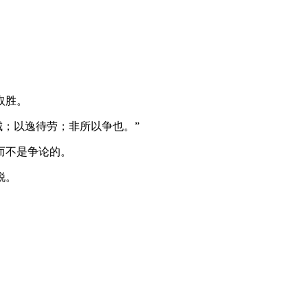
取胜。
城；以逸待劳；非所以争也。”
而不是争论的。
锐。