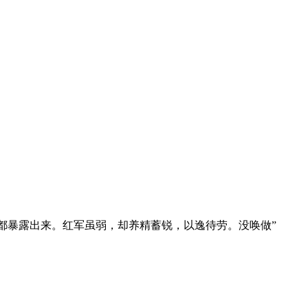
都暴露出来。红军虽弱，却养精蓄锐，以逸待劳。没唤做”