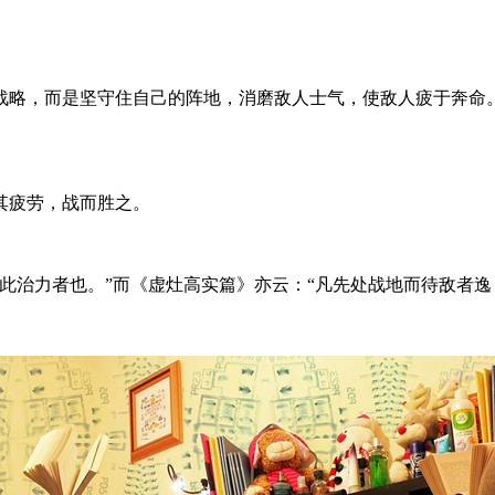
战略，而是坚守住自己的阵地，消磨敌人士气，使敌人疲于奔命
其疲劳，战而胜之。
此治力者也。”而《虚灶高实篇》亦云：“凡先处战地而待敌者逸