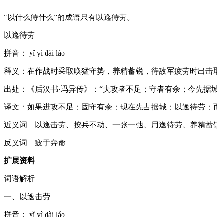
“以什么待什么”的成语只有以逸待劳。
以逸待劳
拼音： yǐ yì dài láo
释义：在作战时采取唤猛守势，养精蓄锐，待敌军疲劳时出击
出处：《后汉书·冯异传》：“夫攻者不足；守者有余；今先据
译文：如果进攻不足；固守有余；现在先占据城；以逸待劳；
近义词：以逸击劳、按兵不动、一张一弛、用逸待劳、养精蓄
反义词：疲于奔命
扩展资料
词语解析
一、以逸击劳
拼音： yǐ yì dài láo