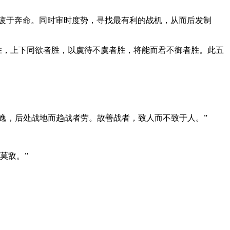
疲于奔命。同时审时度势，寻找最有利的战机，从而后发制
胜，上下同欲者胜，以虞待不虞者胜，将能而君不御者胜。此五
逸，后处战地而趋战者劳。故善战者，致人而不致于人。”
莫敌。”