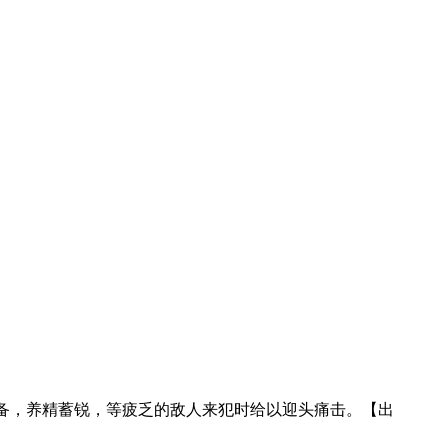
准备，养精蓄锐，等疲乏的敌人来犯时给以迎头痛击。【出