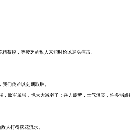
养精蓄锐，等疲乏的敌人来犯时给以迎头痛击。
劳，我们倒难以刻期取胜。
时候，敌军虽强，也大大减弱了；兵力疲劳，士气沮丧，许多弱点
的敌人打得落花流水。