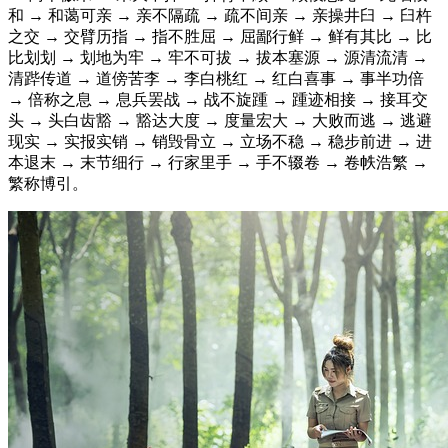
和 → 和蔼可亲 → 亲不隔疏 → 疏不间亲 → 亲操井臼 → 臼杵
之交 → 交臂历指 → 指不胜屈 → 屈鄙行鲜 → 鲜有其比 → 比
比划划 → 划地为牢 → 牢不可拔 → 拔本塞源 → 源清流清 →
清跸传道 → 道傍苦李 → 李白桃红 → 红白喜事 → 事半功倍
→ 倍称之息 → 息兵罢战 → 战不旋踵 → 踵迹相接 → 接耳交
头 → 头白齿豁 → 豁达大度 → 度量宏大 → 大败而逃 → 逃避
现实 → 实报实销 → 销毁骨立 → 立场不稳 → 稳步前进 → 进
本退末 → 末节细行 → 行家里手 → 手不辍卷 → 卷帙浩繁 →
繁称博引。