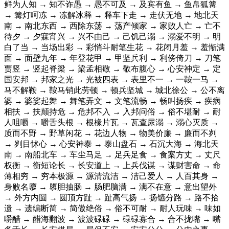
鲜为人知 → 知不诈愚 → 愚不可及 → 及宾有鱼 → 鱼帛狐篝
→ 篝灯呵冻 → 冻解冰释 → 释车下走 → 走伏无地 → 地北天
南 → 南北东西 → 西除东荡 → 荡产倾家 → 家败人亡 → 亡不
待夕 → 夕寐宵兴 → 兴不由己 → 己饥己溺 → 溺爱不明 → 明
白了当 → 当场出彩 → 彩悄斗耐笔生花 → 花闭月羞 → 羞惭满
面 → 面壁九年 → 年登花甲 → 甲坚兵利 → 利傍倚刀 → 刀笔
贾竖 → 竖起脊梁 → 梁孟相敬 → 敬布腹心 → 心安神定 → 定
国安邦 → 邦家之光 → 光被四表 → 表里不一 → 一鞍一马 →
马不解鞍 → 鞍马销此劳顿 → 顿兵坚城 → 城北徐公 → 公不离
婆 → 婆娑起舞 → 舞笔弄文 → 文笔流畅 → 畅叫扬疾 → 疾病
相扶 → 扶颠持危 → 危邦不入 → 入邦问俗 → 俗不堪耐 → 耐
人咀嚼 → 嚼舌头根 → 根椽片瓦 → 瓦查尿溺 → 溺心灭质 →
质而不野 → 野草闲花 → 花边人物 → 物美价廉 → 廉而不刿
→ 刿目怵心 → 心安神泰 → 泰山盘石 → 石沉大海 → 海北天
南 → 南船北车 → 车尘马足 → 足兵足食 → 食案方丈 → 丈尺
权衡 → 衡短论长 → 长安道上 → 上兵伐谋 → 谋财害命 → 命
薄相穷 → 穷本极源 → 源清流洁 → 洁己爱人 → 人百其身 →
身败名隳 → 隳胆抽肠 → 肠肥脑满 → 满不在意 → 意出望外
→ 外方内圆 → 圆顶方趾 → 趾高气扬 → 扬镳分路 → 路不拾
遗 → 遗编断简 → 简傲绝俗 → 俗不可耐 → 耐人玩味 → 味如
嚼醋 → 醋海翻波 → 波波碌碌 → 碌碌寡合 → 合不拢嘴 → 嘴