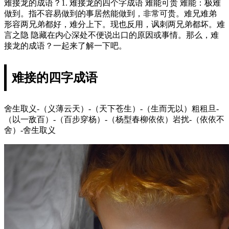
难接龙的成语？1. 难接龙的四个字成语 难能可贵 难能：极难
做到。指不容易做到的事居然能做到，非常可贵。难兄难弟
形容两兄弟都好，难分上下。现也反用，讽刺两兄弟都坏。难
言之隐 隐藏在内心深处不便说出口的原因或事情。那么，难
接龙的成语？一起来了解一下吧。
难接的四字成语
舍生取义-（义薄云天）-（天下苍生）-（生而无以）粗租旦-
（以一敌百）-（百步穿杨）-（杨型春柳依依）岩扰-（依依不
舍）-舍生取义