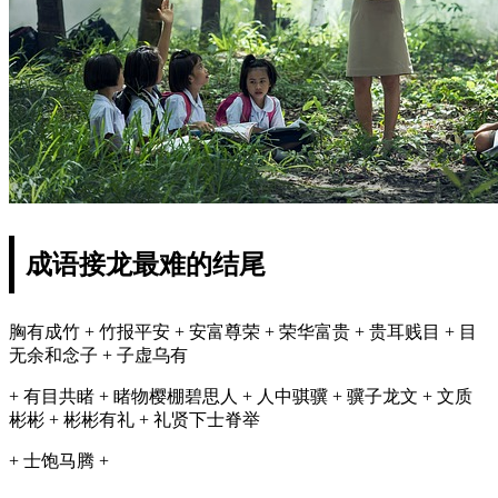
成语接龙最难的结尾
胸有成竹 + 竹报平安 + 安富尊荣 + 荣华富贵 + 贵耳贱目 + 目
无余和念子 + 子虚乌有
+ 有目共睹 + 睹物樱棚碧思人 + 人中骐骥 + 骥子龙文 + 文质
彬彬 + 彬彬有礼 + 礼贤下士脊举
+ 士饱马腾 +