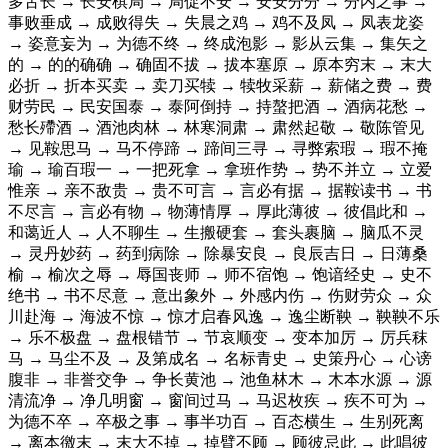
多舌长 → 长安棋局 → 局促不安 → 安安分分 → 分内之事 →
事败垂成 → 成败得失 → 失晨之鸡 → 鸡不及凤 → 凤表龙姿
→ 姿意妄为 → 为德不终 → 终成泡影 → 影从云集 → 集矢之
的 → 的的确确 → 确固不拔 → 拔本塞原 → 原本穷末 → 末大
必折 → 折本买卖 → 卖刀买犊 → 犊牧采薪 → 薪储之费 → 费
财劳民 → 民安国泰 → 泰阿倒持 → 持螯把酒 → 酒病花愁 →
愁长殢酒 → 酒池肉林 → 林寒洞肃 → 肃然起敬 → 敬陈管见
→ 见鞍思马 → 马不停蹄 → 蹄间三寻 → 寻弊索瑕 → 瑕不掩
瑜 → 瑜百瑕一 → 一把死拿 → 拿班作势 → 势不并立 → 立爱
惟亲 → 亲不敌贵 → 贵不可言 → 言必有据 → 据鞍读书 → 书
不尽言 → 言必有物 → 物薄情厚 → 厚此薄彼 → 彼倡此和 →
和蔼近人 → 人不聊生 → 生搬硬套 → 套头裹脑 → 脑瓜不灵
→ 灵丹妙药 → 药到病除 → 除暴安良 → 良辰吉日 → 日薄桑
榆 → 榆次之辱 → 辱国丧师 → 师不宿饱 → 饱谙经史 → 史不
绝书 → 书不尽意 → 意出象外 → 外感内伤 → 伤财劳众 → 众
川赴海 → 海波不惊 → 惊才启春风逸 → 逸尘断鞅 → 鞅鞅不乐
→ 乐不极盘 → 盘根错节 → 节哀顺变 → 变本加厉 → 厉兵秣
马 → 马尘不及 → 及第成名 → 名标青史 → 史策丹心 → 心谤
腹非 → 非誉交争 → 争长黄池 → 池鱼林木 → 木本水源 → 源
清流净 → 净几明窗 → 窗间过马 → 马迟枚疾 → 疾不可为 →
为德不卒 → 卒极之事 → 事半功百 → 百态横生 → 生别死离
→ 离本徼末 → 末大不掉 → 掉臂不顾 → 顾彼忌此 → 此唱彼