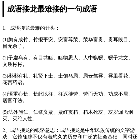
成语接龙最难接的一句成语
1、成语接龙最难的开头：
(1)胸有成竹、竹报平安、安富尊荣、荣华富贵、贵耳贱目、
目无余子。
(2)子虚乌有、有目共睹、睹物思人、人中骐骥、骥子龙文、
文质彬彬。
(3)彬彬有礼、礼贤下士、士饱马腾、腾云驾雾、雾里看花、
花言巧语。
(4)语重心长、长此以往、往返徒劳、劳而无功、功成不居、
居官守法。
(5)法外施仁、仁浆义粟、粟红贯朽、朽木死灰、灰岁漏飞烟
灭、灭绝人性。
2、成语接龙的银轿意思：成语接龙是中华民族传统的文字游
戏。它锋雀肆不仅有着悠久的历史和广泛的社会基础，同时还