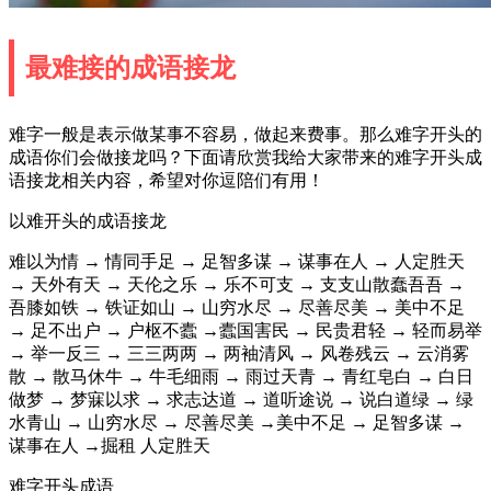
最难接的成语接龙
难字一般是表示做某事不容易，做起来费事。那么难字开头的
成语你们会做接龙吗？下面请欣赏我给大家带来的难字开头成
语接龙相关内容，希望对你逗陪们有用！
以难开头的成语接龙
难以为情 → 情同手足 → 足智多谋 → 谋事在人 → 人定胜天
→ 天外有天 → 天伦之乐 → 乐不可支 → 支支山散蠢吾吾 →
吾膝如铁 → 铁证如山 → 山穷水尽 → 尽善尽美 → 美中不足
→ 足不出户 → 户枢不蠹 →蠹国害民 → 民贵君轻 → 轻而易举
→ 举一反三 → 三三两两 → 两袖清风 → 风卷残云 → 云消雾
散 → 散马休牛 → 牛毛细雨 → 雨过天青 → 青红皂白 → 白日
做梦 → 梦寐以求 → 求志达道 → 道听途说 → 说白道绿 → 绿
水青山 → 山穷水尽 → 尽善尽美 →美中不足 → 足智多谋 →
谋事在人 →掘租 人定胜天
难字开头成语