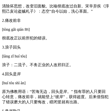
清除坏思想，改变旧面貌。比喻彻底改过自新。宋辛弃疾《淳
熙己亥论盗贼札子》：态空“自今以始，洗心革面。”
2.痛改前非
[tòng gǎi qián fēi]
彻底改正以前所犯的错误。
3.浪子回头
[làng zǐ huí tóu]
浪子：二流子。不务正业的人改邪归正。
4.回头是岸
[huí tóu shì àn]
原为佛教用语：“苦海无边，回头是岸。” 指有罪的人只要回
心转意，痛改前非，就能登上“彼岸”，获得超度。后来借指犯
了错误磨大的人只要悔改，瞎闭竖就有出路。