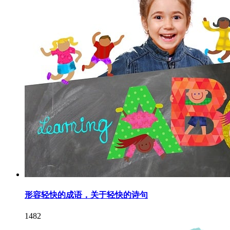
形容轻快的成语，关于轻快的诗句
1482