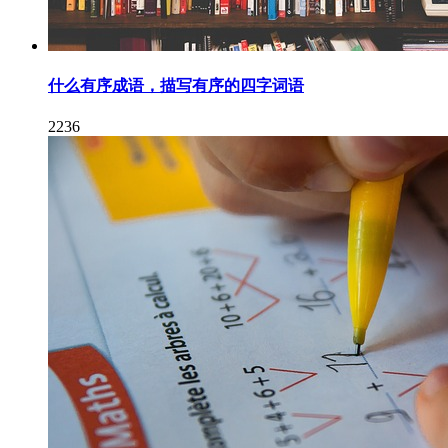
什么有序成语，描写有序的四字词语
2236