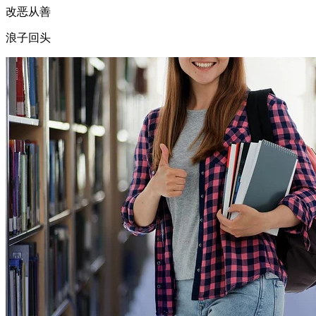
改恶从善
浪子回头