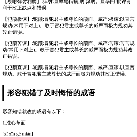
【察咐弹射利病】:弹射:直率地指摘;病:弊病。直率的`批评有
利于改正缺点和错误。
【犯颜极谏】:犯颜:冒犯君主或尊长的颜面、威严;极谏:以直言
规劝(常用下对上)。敢于冒犯君主或尊长的威严而极力规劝其
改正错误。
【犯颜苦谏】:犯颜:冒犯君主或尊长的颜面、威严;苦谏:苦苦规
劝(常用下对上)。敢于冒犯君主或尊长的威严而极力规劝其改
正错误。
【犯颜直谏】:犯颜:冒犯君主或尊长的颜面、威严;直谏:以直言
规劝。敢于冒犯君主或尊长的威严而极力规劝其改正错误。
形容犯错了及时悔悟的成语
形容知错就改的成语有以下：
1.洗心革面
[xǐ xīn gé miàn]