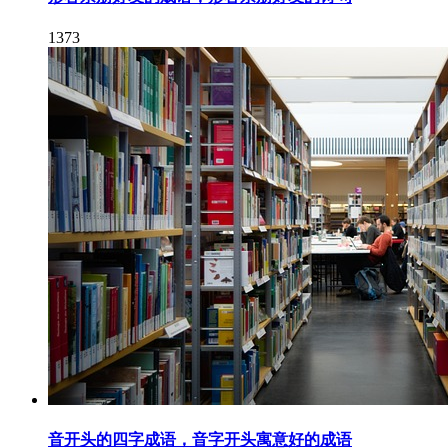
1373
音开头的四字成语，音字开头寓意好的成语