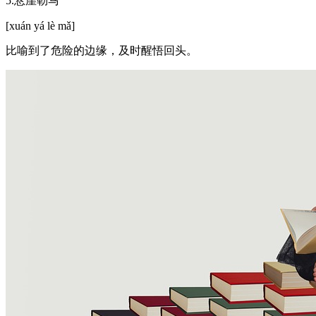
5.悬崖勒马
[xuán yá lè mǎ]
比喻到了危险的边缘，及时醒悟回头。