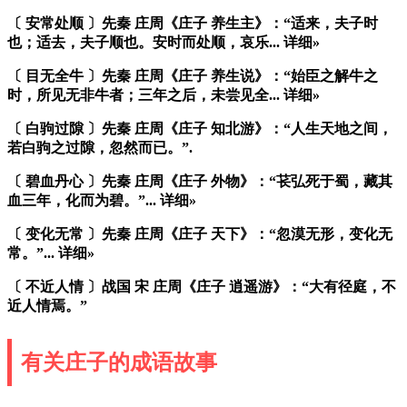
〔 安常处顺 〕先秦 庄周《庄子 养生主》：“适来，夫子时
也；适去，夫子顺也。安时而处顺，哀乐... 详细»
〔 目无全牛 〕先秦 庄周《庄子 养生说》：“始臣之解牛之
时，所见无非牛者；三年之后，未尝见全... 详细»
〔 白驹过隙 〕先秦 庄周《庄子 知北游》：“人生天地之间，
若白驹之过隙，忽然而已。”.
〔 碧血丹心 〕先秦 庄周《庄子 外物》：“苌弘死于蜀，藏其
血三年，化而为碧。”... 详细»
〔 变化无常 〕先秦 庄周《庄子 天下》：“忽漠无形，变化无
常。”... 详细»
〔 不近人情 〕战国 宋 庄周《庄子 逍遥游》：“大有径庭，不
近人情焉。”
有关庄子的成语故事