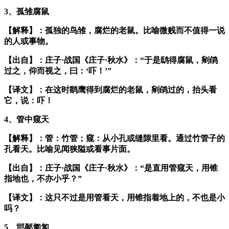
3、孤雏腐鼠
【解释】：孤独的鸟雏，腐烂的老鼠。比喻微贱而不值得一说
的人或事物。
【出自】：庄子·战国《庄子·秋水》：“于是鸱得腐鼠，剜鹐
过之，仰而视之，曰：‘吓！’”
【译文】：在这时鹞鹰得到腐烂的老鼠，剜鹐过的，抬头看
它，说：吓！
4、管中窥天
【解释】：管：竹管；窥：从小孔或缝隙里看。通过竹管子的
孔看天。比喻见闻狭隘或看事片面。
【出自】：庄子·战国《庄子·秋水》：“是直用管窥天，用锥
指地也，不亦小乎？”
【译文】：这只不过是用管看天，用锥指着地上的，不也是小
吗？
5、邯郸匍匐