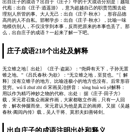
出自庄子的成语？出自于《庄子》中的十大成语分别是：越俎
代庖：出自《庄子·逍遥游》，意为超越自己的职责范围去处
理别人所管的事。大人无己：出自《庄子·秋水》，形容品德
高尚的人不自私。邯郸学步：出自《庄子·秋水》，比喻一味
地模仿别人，不仅没学到本事，反而把原来的本事也丢了。那
么，出自庄子的成语？一起来了解一下吧。
庄子成语218个出处及解释
无立锥之地〖出处〗《庄子·盗跖》：“尧舜有天下，子孙无置
锥之地。”《吕氏春秋·为欲》：“无立锥之地，至贫也。”〖解
释〗没有立锥子的地方。比喻连极小的地方也没有。后常形容
贫穷。wú lì zhuī zhī dì 宋画吴冶拼音： sòng huà wú yě解释：
用以作为精巧神妙之物的代称。出处： 据《庄子·田子方》
载，宋元君召集众画家作画，大家都敬立作画，只有一人回
舍，解衣伸腿而坐。宋元君认为他是真正的画师。又据《吴越
春秋·阖闾内传》载，吴人干将、莫邪夫妇善铸剑。
出自庄子的成语注明出处和释义