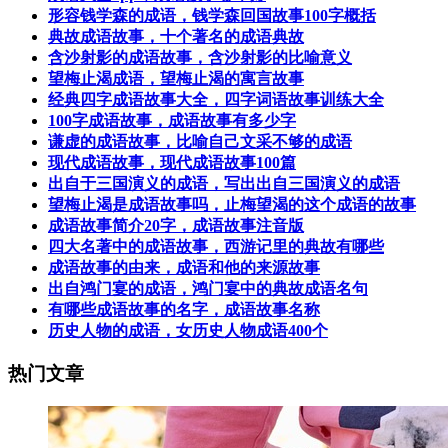
形容钱学森的成语，钱学森回国故事100字概括
典故成语故事，十个著名的成语典故
含沙射影的成语故事，含沙射影的比喻意义
望梅止渴成语，望梅止渴的寓言故事
经典四字成语故事大全，四字词语故事训练大全
100字成语故事，成语故事有多少字
谦虚的成语故事，比喻自己文采不够的成语
现代成语故事，现代成语故事100篇
出自于三国演义的成语，写出出自三国演义的成语
望梅止渴是成语故事吗，止梅望渴的这个成语的故事
成语故事简介20字，成语故事注音版
四大名著中的成语故事，西游记里的典故有哪些
成语故事的由来，成语和他的来源故事
出自鸿门宴的成语，鸿门宴中的典故成语名句
有哪些成语故事的名字，成语故事名称
历史人物的成语，女历史人物成语400个
热门文章