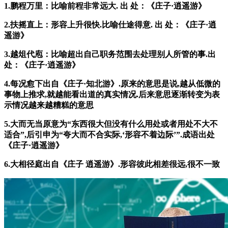
1.鹏程万里：比喻前程非常远大. 出 处：《庄子·逍遥游》
2.扶摇直上：形容上升很快.比喻仕途得意. 出 处：《庄子·逍
遥游》
3.越俎代庖：比喻超出自己职务范围去处理别人所管的事.出
处：《庄子·逍遥游》
4.每况愈下出自《庄子·知北游》.原来的意思是说,越从低微的
事物上推求,就越能看出道的真实情况.后来意思逐渐转变为表
示情况越来越糟糕的意思
5.大而无当原意为“东西很大但没有什么用处或者用处不大不
适合”,后引申为“夸大而不合实际,‘形容不着边际’”.成语出处
《庄子·逍遥游》
6.大相径庭出自《庄子 逍遥游》.形容彼此相差很远,很不一致