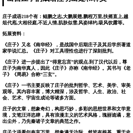
庄子成语218个有：鲲鹏之志,大鹏展翅,鹏程万里,扶摇直上,越
俎代庖,大相径庭,不近人情,肌肤似雪,风姿绰约,吸风饮露等。
拓展资料：
《庄子》又名《南华经》，是战国中后期庄子及其后学所著道
家学说汇总。《庄子》对工具理性也进行了深刻批判。
《庄子》进一步提出了“得意忘言”的观点.到了汉代以后，尊
庄子为南华真人，因此《庄子》亦称《南华经》。其书与《老
子》《周易》合称“三玄”。
《庄子》一书主要反映了庄子的批判哲学、艺术、美学、审美
观等。其内容丰富，博大精深，涉及哲学、人生、政治、社
会、艺术、宇宙生成论等诸多方面。
庄子的文章，想象奇幻，构思巧妙，多彩的思想世界和文学意
境，文笔汪洋恣肆，具有浪漫主义的艺术风格，瑰丽诡谲，意
出尘外，乃先秦诸子文章的典范之作。
庄子之语看似夸言万里，想象漫无边际，然皆有根基，重于史