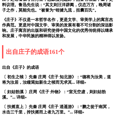
料议理。鲁迅先生说：“其文则汪洋辟阖，仪态万方，晚周诸
子之作，莫能先也。”被誉为“钳揵九流，括囊百氏”。
《庄子》不仅是一本哲学名作，更是文学、审美学上的寓言杰
作典范。更是对中国文学、审美的发展有着不可分割的深远影
响。庄子寓言的出版和研究使得中国文化的优秀传统得以继承
和发展，中华民族的精神得以发扬。
出自庄子的成语161个
出自《庄子》的成语
〔 初生之犊 〕先秦 庄周《庄子 知北游》：“德将为汝美，道
将为汝居，汝瞳焉如新生之犊而无求其... 详细»
〔 妇姑勃溪 〕庄周《庄子 外物》：“室无空虚，则妇姑勃
溪。”... 详细»
〔 扶摇直上 〕先秦 庄周《庄子 逍遥游》：“鹏之徙于南冥，
水击三千里，抟扶摇而上者九万里。”... 详细»