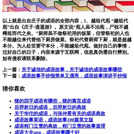
以上就是出自庄子的成语的全部内容，1、越俎代庖 “越俎代
庖”出自《庄子·逍遥游》。原文说“庖人虽不治庖，尸祝不越
樽俎而代之矣。”厨师虽不做祭祀用的饭菜，但管祭祀的人也
不能越位来代替他下厨房做菜。祭祀代替厨师下厨，就是超越
本分。为人处世要守本分，不能越俎代庖。做好自己的事情，
过好自己的日子，内容来源于互联网，信息真伪需自行辨别。
如有侵权请联系删除。
上一篇：
关于诚信的成语故事，关于诚信的成语故事哪些
下一篇：
成语故事手抄报简单又漂亮，成语故事演讲手抄报
猜你喜欢
猪的四字成语有哪些，猪的寓言成语
后羿射日的成语，后羿射日的典故
关于华佗的成语，与张仲景有关的成语典故
成语故事英语，成语故事100篇英文版
成语程门立雪的典故，程门立雪的故事道理
成语大全app，成语故事哪个好