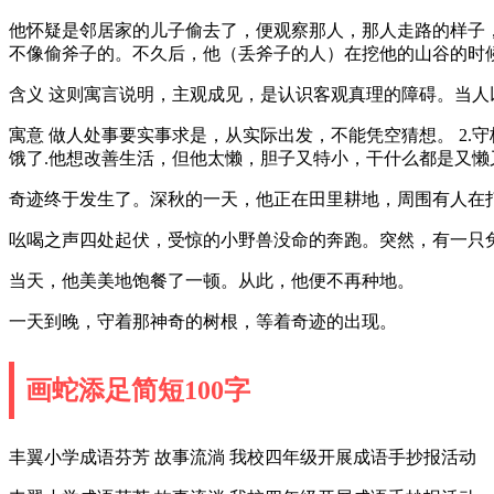
他怀疑是邻居家的儿子偷去了，便观察那人，那人走路的样子
不像偷斧子的。不久后，他（丢斧子的人）在挖他的山谷的时
含义 这则寓言说明，主观成见，是认识客观真理的障碍。当
寓意 做人处事要实事求是，从实际出发，不能凭空猜想。 2
饿了.他想改善生活，但他太懒，胆子又特小，干什么都是又
奇迹终于发生了。深秋的一天，他正在田里耕地，周围有人在
吆喝之声四处起伏，受惊的小野兽没命的奔跑。突然，有一只
当天，他美美地饱餐了一顿。从此，他便不再种地。
一天到晚，守着那神奇的树根，等着奇迹的出现。
画蛇添足简短100字
丰翼小学成语芬芳 故事流淌 我校四年级开展成语手抄报活动