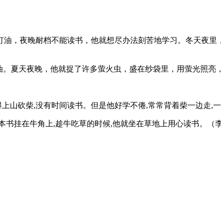
灯油，夜晚耐档不能读书，他就想尽办法刻苦地学习。冬天夜里
买灯油。夏天夜晚，他就捉了许多萤火虫，盛在纱袋里，用萤光照
得上山砍柴,没有时间读书。但是他好学不倦,常常背着柴一边走,
本书挂在牛角上,趁牛吃草的时候,他就坐在草地上用心读书。（