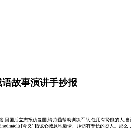
成语故事演讲手抄报
,回国后立志报仇复国,请范蠡帮助训练军队,任用有贤能的人,自
āngùmáolú [释义] 指诚心诚意地邀请、拜访有专长的贤人