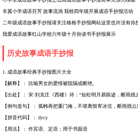
丰翼小学成语芬芳 故事流淌 我校四年级开展成语手抄报活动
二年级成语故事手抄报请关注格格手抄报网站这里也许没有你
我爱成语故事红山学校六年级十月份读书手抄报展示
历史故事成语手抄报
1. 成语故事经典手抄报图片大全
【解释】： 比喻男女的爱情被阻隔或断绝。
【出处】： 宋·刘克庄《西楼》诗：“短松明月易陈迹，断雨残
【例句造句】： 孤帏再把重门掩，不堪离恨寄冰弦，断雨残云思
【拼音代码】： dycy
【用法】： 作宾语、定语；用于书面语