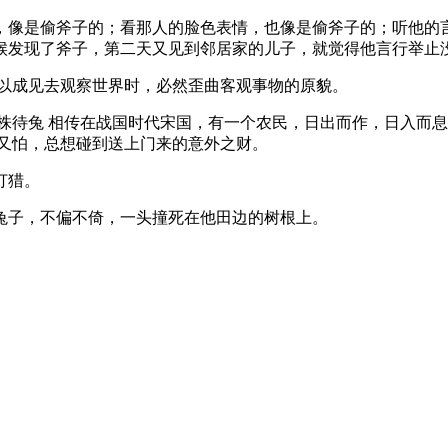
，像是偷斧子的；看那人的脸色表情，也像是偷斧子的；听他的
候发现了斧子，第二天又见到邻居家的儿子，就觉得他言行举止
人以成见去观察世界时，必然歪曲客观事物的原貌。
.守株待兔 相传在战国时代宋国，有一个农民，日出而作，日入而
懒又怕，总想碰到送上门来的意外之财。
打猎。
兔子，不偏不倚，一头撞死在他田边的树根上。