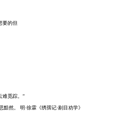
想要的但
云难觅踪。”
黯然。 明·徐霖《绣孺记·剔目劝学》