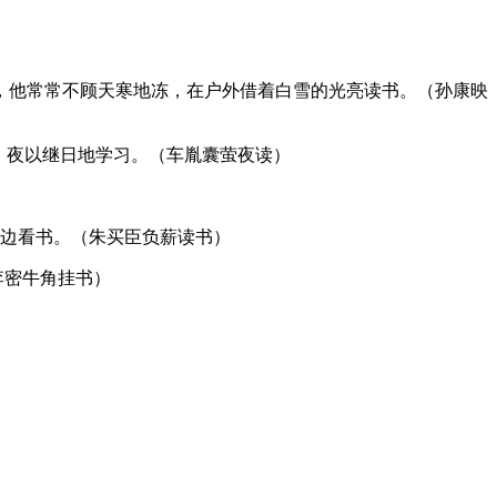
，他常常不顾天寒地冻，在户外借着白雪的光亮读书。（孙康映
亮，夜以继日地学习。（车胤囊萤夜读）
一边看书。（朱买臣负薪读书）
李密牛角挂书）