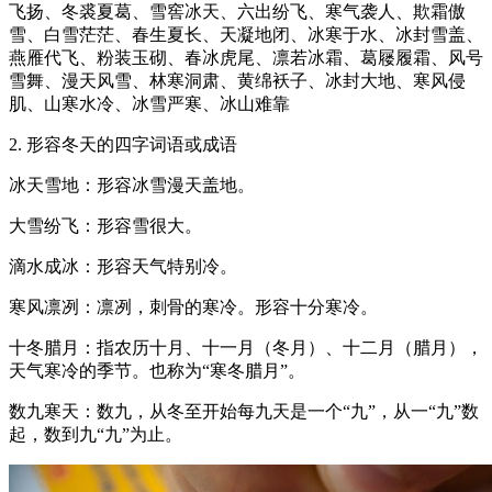
飞扬、冬裘夏葛、雪窖冰天、六出纷飞、寒气袭人、欺霜傲
雪、白雪茫茫、春生夏长、天凝地闭、冰寒于水、冰封雪盖、
燕雁代飞、粉装玉砌、春冰虎尾、凛若冰霜、葛屦履霜、风号
雪舞、漫天风雪、林寒洞肃、黄绵袄子、冰封大地、寒风侵
肌、山寒水冷、冰雪严寒、冰山难靠
2. 形容冬天的四字词语或成语
冰天雪地：形容冰雪漫天盖地。
大雪纷飞：形容雪很大。
滴水成冰：形容天气特别冷。
寒风凛冽：凛冽，刺骨的寒冷。形容十分寒冷。
十冬腊月：指农历十月、十一月（冬月）、十二月（腊月），
天气寒冷的季节。也称为“寒冬腊月”。
数九寒天：数九，从冬至开始每九天是一个“九”，从一“九”数
起，数到九“九”为止。