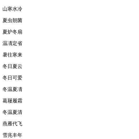
山寒水冷
夏虫朝菌
夏炉冬扇
温凊定省
暑往寒来
冬日夏云
冬日可爱
冬温夏凊
葛屦履霜
冬温夏清
燕雁代飞
雪兆丰年