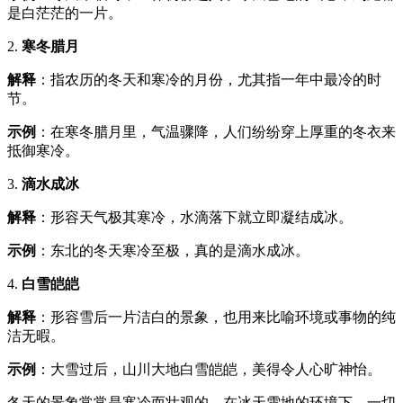
是白茫茫的一片。
2.
寒冬腊月
解释
：指农历的冬天和寒冷的月份，尤其指一年中最冷的时
节。
示例
：在寒冬腊月里，气温骤降，人们纷纷穿上厚重的冬衣来
抵御寒冷。
3.
滴水成冰
解释
：形容天气极其寒冷，水滴落下就立即凝结成冰。
示例
：东北的冬天寒冷至极，真的是滴水成冰。
4.
白雪皑皑
解释
：形容雪后一片洁白的景象，也用来比喻环境或事物的纯
洁无暇。
示例
：大雪过后，山川大地白雪皑皑，美得令人心旷神怡。
冬天的景象常常是寒冷而壮观的。在冰天雪地的环境下，一切