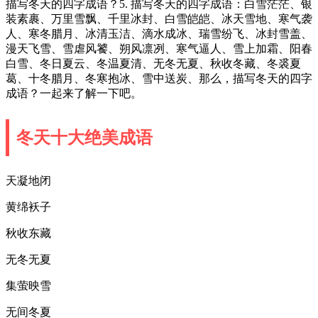
描写冬天的四字成语？5. 描写冬天的四字成语：白雪茫茫、银
装素裹、万里雪飘、千里冰封、白雪皑皑、冰天雪地、寒气袭
人、寒冬腊月、冰清玉洁、滴水成冰、瑞雪纷飞、冰封雪盖、
漫天飞雪、雪虐风饕、朔风凛冽、寒气逼人、雪上加霜、阳春
白雪、冬日夏云、冬温夏清、无冬无夏、秋收冬藏、冬裘夏
葛、十冬腊月、冬寒抱冰、雪中送炭、那么，描写冬天的四字
成语？一起来了解一下吧。
冬天十大绝美成语
天凝地闭
黄绵袄子
秋收东藏
无冬无夏
集萤映雪
无间冬夏