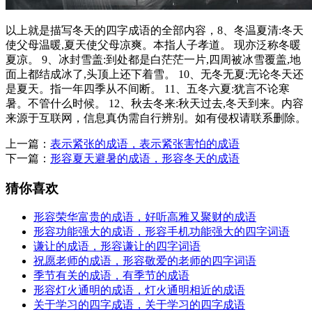
以上就是描写冬天的四字成语的全部内容，8、冬温夏清:冬天
使父母温暖,夏天使父母凉爽。本指人子孝道。 现亦泛称冬暖
夏凉。 9、冰封雪盖:到处都是白茫茫一片,四周被冰雪覆盖,地
面上都结成冰了,头顶上还下着雪。 10、无冬无夏:无论冬天还
是夏天。指一年四季从不间断。 11、五冬六夏:犹言不论寒
暑。不管什么时候。 12、秋去冬来:秋天过去,冬天到来。内容
来源于互联网，信息真伪需自行辨别。如有侵权请联系删除。
上一篇：
表示紧张的成语，表示紧张害怕的成语
下一篇：
形容夏天避暑的成语，形容冬天的成语
猜你喜欢
形容荣华富贵的成语，好听高雅又聚财的成语
形容功能强大的成语，形容手机功能强大的四字词语
谦让的成语，形容谦让的四字词语
祝愿老师的成语，形容敬爱的老师的四字词语
季节有关的成语，有季节的成语
形容灯火通明的成语，灯火通明相近的成语
关于学习的四字成语，关于学习的四字成语