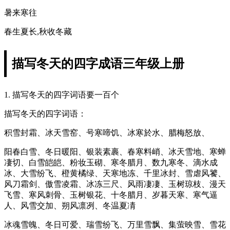
暑来寒往
春生夏长,秋收冬藏
描写冬天的四字成语三年级上册
1. 描写冬天的四字词语要一百个
描写冬天的四字词语：
积雪封霜、冰天雪窑、号寒啼饥、冰寒於水、腊梅怒放、
阳春白雪、冬日暖阳、银装素裹、春寒料峭、冰天雪地、寒蝉
凄切、白雪皑皑、粉妆玉砌、寒冬腊月、数九寒冬、滴水成
冰、大雪纷飞、橙黄橘绿、天寒地冻、千里冰封、雪虐风饕、
风刀霜剑、傲雪凌霜、冰冻三尺、风雨凄凄、玉树琼枝、漫天
飞雪、寒风刺骨、玉树银花、十冬腊月、岁暮天寒、寒气逼
人、风雪交加、朔风凛冽、冬温夏凊
冰魂雪魄、冬日可爱、瑞雪纷飞、万里雪飘、集萤映雪、雪花