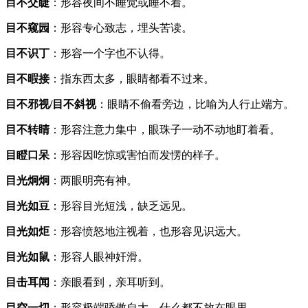
目不交睫
：形容夜间不睡觉或睡不着。
目不窥园
：形容专心致志，埋头苦读。
目不识丁
：形容一个字也不认得。
目不暇接
：指东西太多，眼睛都看不过来。
目不邪视/目不斜视
：眼睛不偷看旁边，比喻为人行止端方。
目不转睛
：形容注意力集中，眼珠子一动不动地盯着看。
目瞪口呆
：形容因吃惊或害怕而发愣的样子。
目光炯炯
：两眼明亮有神。
目光如豆
：形容目光短浅，缺乏远见。
目光如炬
：形容愤怒地注视着，也形容见识远大。
目光如鼠
：形容人眼神奸滑。
目击耳闻
：亲眼看到，亲耳听到。
目空一切
：形容极端骄傲自大，什么都不放在眼里。