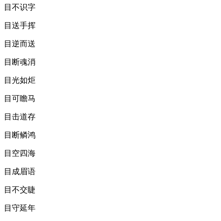
目不识字
目送手挥
目逆而送
目断魂消
目光如炬
目可瞻马
目击道存
目断鳞鸿
目空四海
目成眉语
目不交睫
目守延年