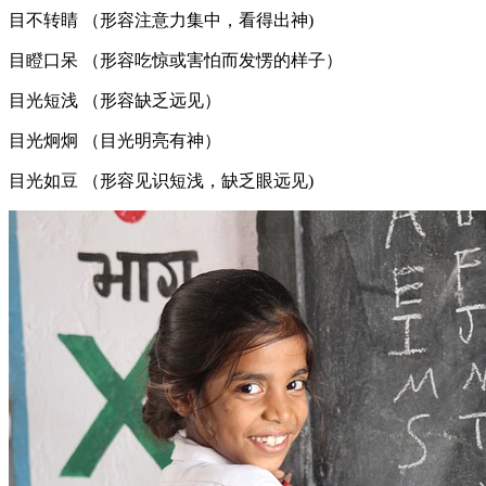
目不转睛 （形容注意力集中，看得出神)
目瞪口呆 （形容吃惊或害怕而发愣的样子）
目光短浅 （形容缺乏远见）
目光炯炯 （目光明亮有神）
目光如豆 （形容见识短浅，缺乏眼远见)