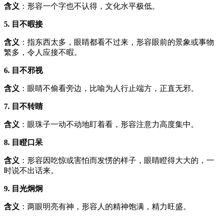
含义
：形容一个字也不认得，文化水平极低。
5. 目不暇接
含义
：指东西太多，眼睛都看不过来，形容眼前的景象或事物
繁多，令人应接不暇。
6. 目不邪视
含义
：眼睛不偷看旁边，比喻为人行止端方，正直无邪。
7. 目不转睛
含义
：眼珠子一动不动地盯着看，形容注意力高度集中。
8. 目瞪口呆
含义
：形容因吃惊或害怕而发愣的样子，眼睛瞪得大大的，一
时说不出话来。
9. 目光炯炯
含义
：两眼明亮有神，形容人的精神饱满，精力旺盛。