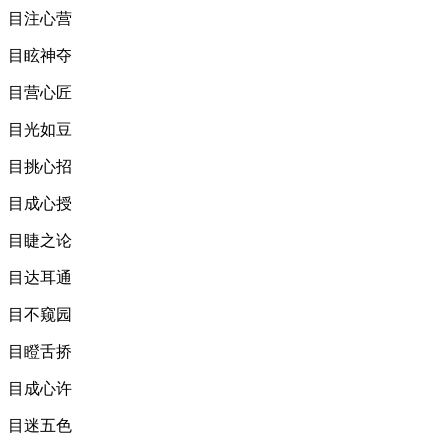
目注心营
目眩神夺
目营心匠
目光如豆
目挑心招
目成心授
目睫之论
目达耳通
目不窥园
目瞪舌挢
目成心许
目迷五色