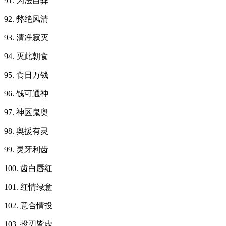
91. 为法自弊
92. 弊绝风清
93. 清净寂灭
94. 灭此朝食
95. 食日万钱
96. 钱可通神
97. 神区鬼奥
98. 奥援有灵
99. 灵牙利齿
100. 齿白唇红
101. 红情绿意
102. 意合情投
103. 投刃皆虚