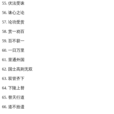
55. 伏法受诛
56. 诛心之论
57. 论功受赏
58. 赏一劝百
59. 百不获一
60. 一日万里
61. 里通外国
62. 国士高则无双
63. 双管齐下
64. 下陵上替
65. 替天行道
66. 道不拾遗