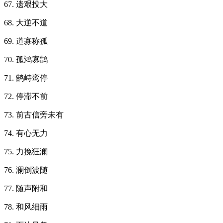
67. 遗艰投大
68. 大逆不道
69. 道寡称孤
70. 孤鸿寡鹄
71. 鹄峙鸾停
72. 停滞不前
73. 前古信旁未有
74. 有心无力
75. 力挽狂澜
76. 澜倒波随
77. 随声附和
78. 和风细雨