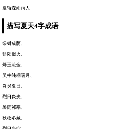
夏轿森雨雨人
描写夏天4字成语
绿树成荫、
骄阳似火、
烁玉流金、
吴牛纯桐喘月、
炎炎夏日、
烈日炎炎、
暑雨祁寒、
秋收冬藏、
烈日当空、