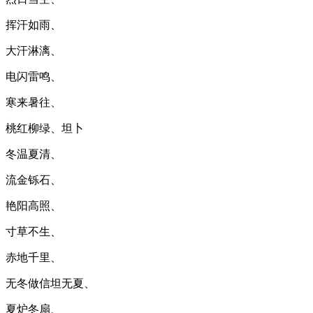
挥汗如雨、
大汗淋漓、
电闪雷鸣、
寒来暑往、
桃红柳绿、坦卜
冬温夏清、
流金铄石、
艳阳高照、
寸草不生、
赤地千里、
无冬做信坦无夏、
夏炉冬扇、