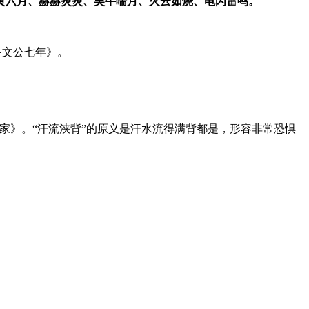
黄六月、赫赫炎炎、吴牛喘月、火云如烧、电闪雷鸣。
传·文公七年》。
丞相世家》。“汗流浃背”的原义是汗水流得满背都是，形容非常恐惧