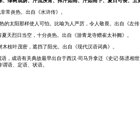
张、绿树成荫、汗流浃背、挥汗如雨、汗如雨下、夏日可畏、五
形容天气非常炎热。出自《水浒传》。
是像夏天酷热的太阳那样使人可怕。比喻为人严厉，令人敬畏。出自《左
，意思是形容夏天烈日当空，十分炎热。出自《游青龙寺赠崔太补阙》。
意思是形容树木枝叶茂密，遮挡了阳光。出自《现代汉语词典》。
于历史故事的成语，成语有关典故最早出自于西汉·司马升拿迁《史记·陈
作谓语、定语、状语。