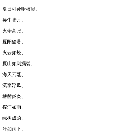
夏日可孙咐核畏、
吴牛喘月、
火伞高张、
夏阳酷暑、
火云如烧、
夏山如则掘碧、
海天云蒸、
沉李浮瓜、
赫赫炎炎、
挥汗如雨、
绿树成荫、
汗如雨下、