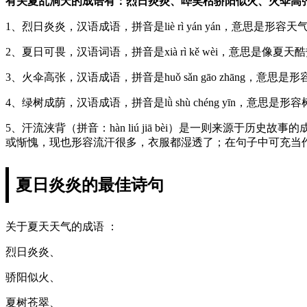
有关夏乱洞天的成语有：烈日炎炎、哗笑枯骄阳似火、火伞高
1、烈日炎炎，汉语成语，拼音是liè rì yán yán，意思是
2、夏日可畏，汉语词语，拼音是xià rì kě wèi，意思
3、火伞高张，汉语成语，拼音是huǒ sǎn gāo zhāng
4、绿树成荫，汉语成语，拼音是lǜ shù chéng yīn，
5、汗流浃背（拼音：hàn liú jiā bèi）是一则来源
或惭愧，现也形容流汗很多，衣服都湿透了；在句子中可充当
夏日炎炎的最佳诗句
关于夏天天气的成语 ：
烈日炎炎、
骄阳似火、
夏树苍翠、