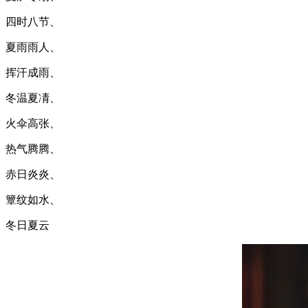
四时八节、
夏雨雨人、
挥汗成雨、
冬温夏凊、
火伞高张、
热气腾腾、
赤日炎炎、
簟纹如水、
冬日夏云