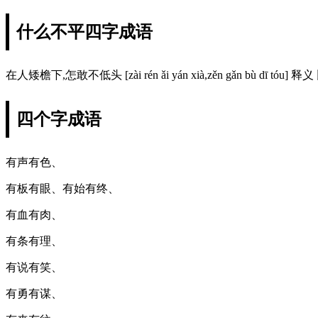
什么不平四字成语
在人矮檐下,怎敢不低头 [zài rén ǎi yán xià,zěn gǎn bù
四个字成语
有声有色、
有板有眼、有始有终、
有血有肉、
有条有理、
有说有笑、
有勇有谋、