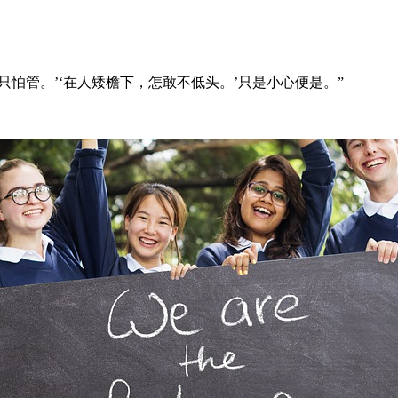
，只怕管。’‘在人矮檐下，怎敢不低头。’只是小心便是。”