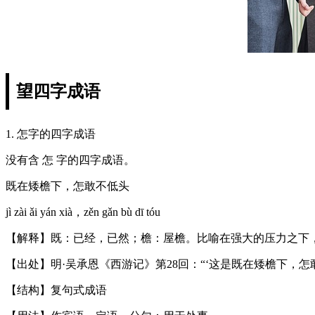
望四字成语
1. 怎字的四字成语
没有含 怎 字的四字成语。
既在矮檐下，怎敢不低头
jì zài ǎi yán xià，zěn gǎn bù dī tóu
【解释】既：已经，已然；檐：屋檐。比喻在强大的压力之下
【出处】明·吴承恩《西游记》第28回：“‘这是既在矮檐下，
【结构】复句式成语