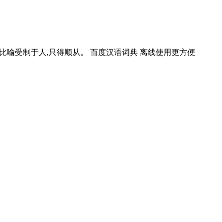
 dī tóu] 释义 比喻受制于人,只得顺从。 百度汉语词典 离线使用更方便