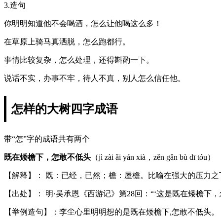
3.造句
你明明知道他不会喝酒，怎么让他喝这么多！
在草原上骑马真洒脱，怎么跑都行。
事情比较复杂，怎么处理，还得斟酌一下。
说话不实，办事不牢，待人不真，别人怎么信任他。
怎样的大树四字成语
带“怎”字的成语共有两个
既在矮檐下，怎敢不低头
（jì zài ǎi yán xià，zěn gǎn bù dī tóu）
【解释】： 既：已经，已然；檐：屋檐。比喻在强大的压力
【出处】： 明·吴承恩《西游记》第28回：“‘这是既在矮檐下
【举例造句】：李尘心里明明想的是既在矮檐下,怎敢不低头。