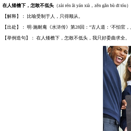
在人矮檐下，怎敢不低头
（zài rén ǎi yán xià，zěn gǎn bù dī tóu）
【解释】： 比喻受制于人，只得顺从。
【出处】： 明·施耐庵《水浒传》第28回：“古人道：‘不怕官
【举例造句】： 在人矮檐下，怎敢不低头，我只好委曲求全。