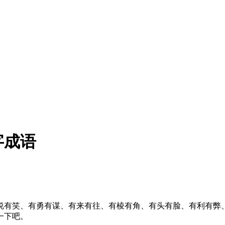
字成语
说有笑、有勇有谋、有来有往、有棱有角、有头有脸、有利有弊
一下吧。