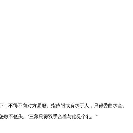
之下，不得不向对方屈服。指依附或有求于人，只得委曲求全。
，怎敢不低头。’三藏只得双手合着与他见个礼。”