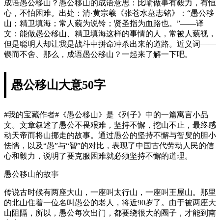
成语愚公移山？愚公移山的成语意思：比喻做事有毅力，有恒
心，不怕困难。出处：清·黄宗羲《张苍水墓志铭》：“愚公移
山；精卫填海；常人藐为说铃；贤圣指为血路也。”——译
文：能做愚公移山、精卫填海这样的事情的人，常被人藐视，
但是聪明人却让我是战斗中拼命冲杀出来的道路。近义词——
锲而不舍、那么，成语愚公移山？一起来了解一下吧。
愚公移山大意50字
#我的宝藏作者#《愚公移山》是《列子》中的一篇寓言小品
文。文章叙述了愚公不畏艰难，坚持不懈，挖山不止，最终感
动天帝而将山挪走的故事。通过愚公的坚持不懈与智叟的胆小
怯懦，以及“愚”与“智”的对比，表现了中国古代劳动人民的信
心和毅力，说明了要克服困难就必须坚持不懈的道理。
愚公移山的故事
传说古时候有两座大山，一座叫太行山，一座叫王屋山。那里
的北山住着一位名叫愚公的老人，将近90岁了。由于被两座大
山阻隔，所以，愚公每次出门，都要绕很大的圈子，才能到南