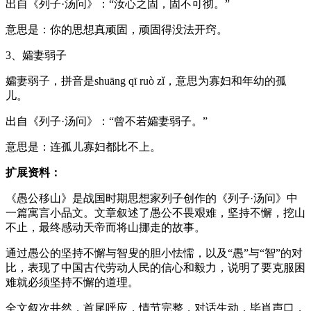
出自《列子·汤问》：“汝心之固，固不可彻。”
意思是：你的思想真顽固，顽固得没法开窍。
3、孀妻弱子
孀妻弱子，拼音是shuāng qī ruò zǐ，意思为寡妇和年幼的孤
儿。
出自《列子·汤问》：“曾不若孀妻弱子。”
意思是：连孤儿寡妇都比不上。
扩展资料：
《愚公移山》是战国时期思想家列子创作的《列子·汤问》中
一篇寓言小品文。文章叙述了愚公不畏艰难，坚持不懈，挖山
不止，最终感动天帝而将山挪走的故事。
通过愚公的坚持不懈与智叟的胆小怯懦，以及“愚”与“智”的对
比，表现了中国古代劳动人民的信心和毅力，说明了要克服困
难就必须坚持不懈的道理。
全文叙次井然，首尾呼应，情节完整，对话生动，毕肖声口，