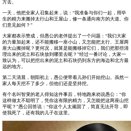
方去。
一天，他把全家人召集起来，说：“我准备与你们一起，用毕
生的精力来搬掉太行山和王屋山，修一条通向南方的大道。你
们意见如何？”
大家都表示赞成，但愚公的老伴提出了一个问题：“我们大家
的力量加起来，还不能搬移一座小山，又怎能把太行、王屋两
座大山搬掉呢？更何况，就算是能搬移掉它们，我们把那些清
理出来的泥土和石块放到哪里去呢？”经过一番讨论，大家一
致认为，可以把挖出来的泥土和石块扔到东方的海边和北方最
远的地方。
第二天清晨，朝阳初上，愚公便带着儿孙们开始挖山。虽然一
家人每天挖不了多少，但他们还是坚持挖。
有个名叫智叟的老人得知这件事后，特地跑来劝说愚公：“你
这样做太不聪明了，凭你这有限的精力，又怎能把这两座山挖
平呢？”愚公回答说：“你这个人太顽固了，简直无法开导，即
使我死了，还有我的儿子在这里。