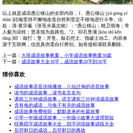
以上就是成语愚公移山的全部内容，1、愚公移山 [yú gōng yí
shān ]比喻坚持不懈地改造自然和坚定不移地进行斗争。出
处：清·黄宗羲《张苍水墓志铭》：“愚公移山；精卫填海；常
人藐为说铃；贤圣指为血路也。”2、叩石垦壤 [kòu shí kěn
rǎng ]叩：敲打；垦：开垦。敲石挖土。指破土动工。内容来
源于互联网，信息真伪需自行辨别。如有侵权请联系删除。
上一篇：
大班成语故事教案，小学成语故事教案30篇
下一篇：
成语故事大全30字，成语故事20字到30字
猜你喜欢
成语故事语音连续播放，八仙过海的语音故事
读书的成语故事，读书名言名句
课前三分钟成语故事，语文课前三分钟演成语故事
含有兔的成语，与兔子有关的成语故事
成语故事免费收听，默默道来的长篇故事
小学一年级成语故事，一年级小故事大道理简短
经典四字成语故事大全，四字词语故事训练大全
后羿射日的成语，后羿射日的典故