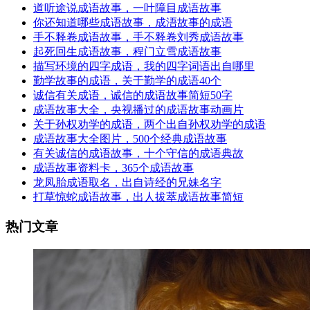
道听途说成语故事，一叶障目成语故事
你还知道哪些成语故事，成浯故事的成语
手不释卷成语故事，手不释卷刘秀成语故事
起死回生成语故事，程门立雪成语故事
描写环境的四字成语，我的四字词语出自哪里
勤学故事的成语，关于勤学的成语40个
诚信有关成语，诚信的成语故事简短50字
成语故事大全，央视播过的成语故事动画片
关于孙权劝学的成语，两个出自孙权劝学的成语
成语故事大全图片，500个经典成语故事
有关诚信的成语故事，十个守信的成语典故
成语故事资料卡，365个成语故事
龙凤胎成语取名，出自诗经的兄妹名字
打草惊蛇成语故事，出人拔萃成语故事简短
热门文章