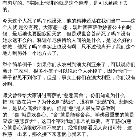
有穷尽的。”实际上他讲的就是这个道理，是可以延续下去
的。
今天这个人死了吗？他没死，他的精神还活在我们当中——这
个人就 是没有死。大家想一想，观世音菩萨做妙善公主的时
候，最后她也要圆寂回天的，但是观世音菩萨死了吗？没有，
她永远不会的。释迦牟尼佛留给人间的是什么，是 这么好的
佛教，他死了吗？事实上也没有啊，只不过他离开了我们这个
地方到另外一个地方去了。
举个简单例子：如果你们从农村到澳大利亚来了，可以说你们
离开 了农村。很多小孩子可以说那个人死掉了，因为他们一
辈子都见不到你了，但是，事实上你们在澳大利亚，你们没有
死啊。
师父曾经给大家讲过菩萨的“慈悲喜舍”。你们知道为什么
把“慈”放在第一？为什么叫“慈悲”，没有叫“悲慈”的。悲悯众
生，是从心底发出来的。但是“慈”是人最先应该做到
的。“喜”就是欢喜心。“舍”就是能够舍弃。学佛最重要的就是
应该“慈悲喜舍”，这四个字对我们非常的重要。有了慈心(慈
心就是心肠很软不瞋不怒的)，经常能够看见人家很可怜，这
种慈一出来，那么接下来悲悯心就来了。