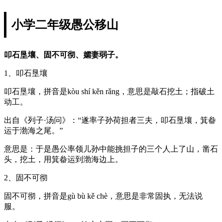
小学二年级愚公移山
叩石垦壤、固不可彻、孀妻弱子。
1、叩石垦壤
叩石垦壤，拼音是kòu shí kěn rǎng，意思是敲石挖土；指破土
动工。
出自《列子·汤问》：“遂率子孙荷担者三夫，叩石垦壤，箕畚
运于渤海之尾。”
意思是：于是愚公率领儿孙中能挑担子的三个人上了山，凿石
头，挖土，用箕畚运到渤海边上。
2、固不可彻
固不可彻，拼音是gù bù kě chè，意思是非常固执，无法说
服。