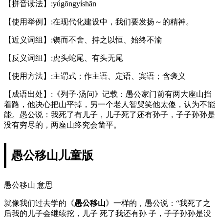
【拼音读法】:yúgōngyíshān
【使用举例】:在现代化建设中，我们要发扬～的精神。
【近义词组】:锲而不舍、持之以恒、始终不渝
【反义词组】:虎头蛇尾、有头无尾
【使用方法】:主谓式；作主语、定语、宾语；含褒义
【成语出处】:《列子·汤问》记载：愚公家门前有两大座山挡
着路，他决心把山平掉，另一个老人智叟笑他太傻，认为不能
能。愚公说：我死了有儿子，儿子死了还有孙子，子子孙孙是
没有穷尽的，两座山终究会凿平。
愚公移山儿童版
愚公移山 意思
就像我们过去学的《
愚公移山
》一样的，愚公说：“我死了之
后我的儿子会继续挖，儿子 死了我还有孙 子，子子孙孙是没