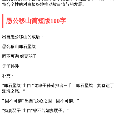
符合个性的对白极好地推动故事情节的发展。
愚公移山简短版100字
出自愚公移山的成语：
愚公移山叩石垦壤
固不可彻 孀妻弱子
子子孙孙
补充：
”叩石垦壤“出自 “遂率子孙荷担者三千，叩石垦壤，箕畚运于
渤海之尾。”
” 固不可彻“ 出自“汝心之固，固不可彻。”
”孀妻弱子“出自“曾不若孀妻弱子。”