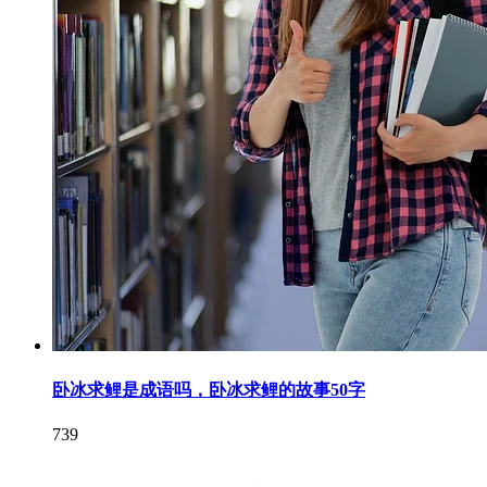
卧冰求鲤是成语吗，卧冰求鲤的故事50字
739